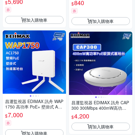
5,690
T SX LX SFP光纖模組
840
$
$
券
券
加入購物車
加入購物車
昌運監視器 EDIMAX 訊舟 WAP
昌運監視器 EDIMAX 訊舟 CAP
1750 高功率 PoE+ 壁掛式 AC1
300 300Mbps 400mW高功率P
750 無線基地台
7,000
oE吸頂式基地台
4,200
$
$
券
加入購物車
加入購物車