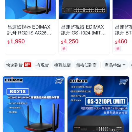
昌運監視器 EDIMAX
昌運監視器 EDIMAX
昌運監視
訊舟 RG21S AC2600
訊舟 GS-1024 (MIT) 2
訊舟 BT-
MU-MIMO 智慧漫遊無
4埠 Gigabit 網路交換
牙5.0
1,990
4,250
460
$
$
$
線網路分享器
器
線
券
券
快速到貨
有現貨
挑戰低價
價格低到高
產品特點