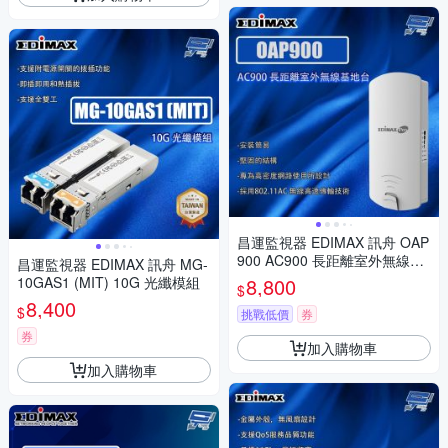
昌運監視器 EDIMAX 訊舟 OAP
900 AC900 長距離室外無線基
昌運監視器 EDIMAX 訊舟 MG-
地台
10GAS1 (MIT) 10G 光纖模組
8,800
$
8,400
$
挑戰低價
券
券
加入購物車
加入購物車