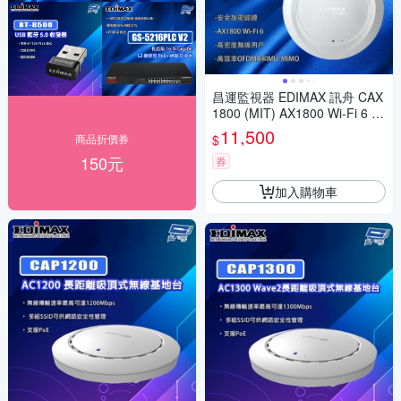
昌運監視器 EDIMAX 訊舟 CAX
1800 (MIT) AX1800 Wi-Fi 6 雙
頻吸頂式 PoE 無線基地台
11,500
$
商品折價券
150元
券
加入購物車