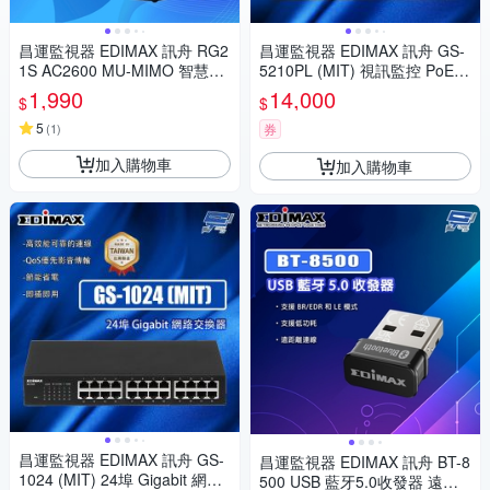
昌運監視器 EDIMAX 訊舟 RG2
昌運監視器 EDIMAX 訊舟 GS-
1S AC2600 MU-MIMO 智慧漫
5210PL (MIT) 視訊監控 PoE+
遊無線網路分享器
長距離 12埠 智慧型網路交換器
1,990
14,000
$
$
5
(
1
)
券
加入購物車
加入購物車
昌運監視器 EDIMAX 訊舟 GS-
昌運監視器 EDIMAX 訊舟 BT-8
1024 (MIT) 24埠 Gigabit 網路
500 USB 藍牙5.0收發器 遠距