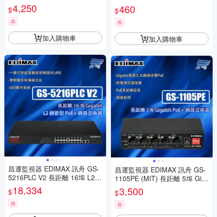
交換器
離連線
4,250
460
$
$
券
券
加入購物車
加入購物車
昌運監視器 EDIMAX 訊舟 GS-
昌運監視器 EDIMAX 訊舟 GS-
5216PLC V2 長距離 16埠 L2
1105PE (MIT) 長距離 5埠 Gig
網管型 PoE+網路交換器
abit PoE+網路交換器
18,334
3,500
$
$
券
券