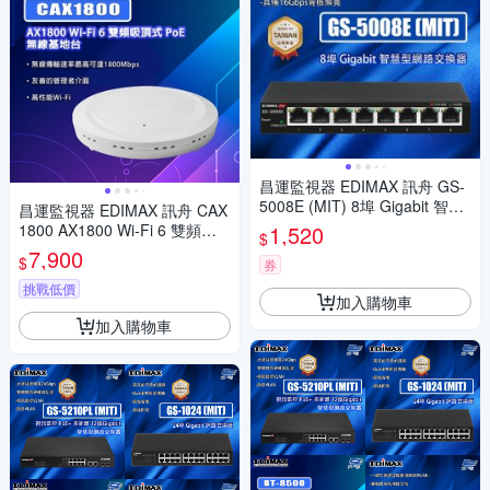
昌運監視器 EDIMAX 訊舟 GS-
5008E (MIT) 8埠 Gigabit 智慧
昌運監視器 EDIMAX 訊舟 CAX
型網路交換器
1800 AX1800 Wi-Fi 6 雙頻吸
1,520
$
頂式 PoE 無線基地台
7,900
$
券
挑戰低價
加入購物車
加入購物車