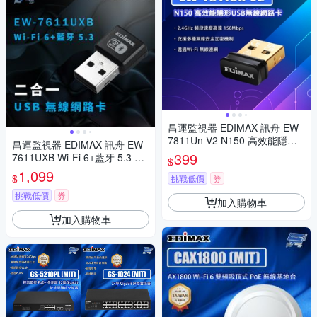
昌運監視器 EDIMAX 訊舟 EW-
7811Un V2 N150 高效能隱形U
昌運監視器 EDIMAX 訊舟 EW-
SB無線網路卡
399
7611UXB Wi-Fi 6+藍牙 5.3 二
$
合一 USB 無線網路卡
1,099
$
挑戰低價
券
挑戰低價
券
加入購物車
加入購物車