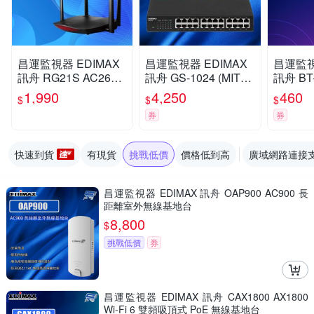
昌運監視器 EDIMAX
昌運監視器 EDIMAX
昌運監視
訊舟 RG21S AC2600
訊舟 GS-1024 (MIT) 2
訊舟 BT-
MU-MIMO 智慧漫遊無
4埠 Gigabit 網路交換
牙5.0
1,990
4,250
460
$
$
$
線網路分享器
器
線
券
券
快速到貨
有現貨
挑戰低價
價格低到高
廣域網路連接
昌運監視器 EDIMAX 訊舟 OAP900 AC900 長
距離室外無線基地台
8,800
$
挑戰低價
券
昌運監視器 EDIMAX 訊舟 CAX1800 AX1800
Wi-Fi 6 雙頻吸頂式 PoE 無線基地台