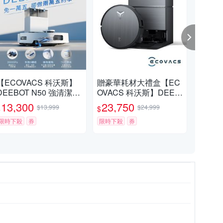
【ECOVACS 科沃斯】
贈豪華耗材大禮盒【EC
【C
DEEBOT N50 強清潔全
OVACS 科沃斯】DEEB
沃斯 
能掃拖機器人(20000Pa/
OT X11 PRO無限續航
OMN
13,300
23,750
5
$13,999
$24,999
$
$
$
雙恆貼邊/全能基站)
滾筒洗地機器人 (掃地機
掃拖
限時下殺
券
器人)
限時下殺
券
袋6
限時