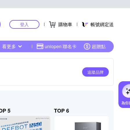
購物車
帳號綁定送
登入
看更多
uniopen 聯名卡
超贈點
追蹤品牌
OP 5
TOP 6
TOP