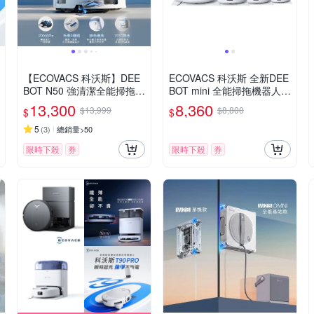
【ECOVACS 科沃斯】DEE
ECOVACS 科沃斯 全新DEE
BOT N50 強清潔全能掃拖機
BOT mini 全能掃拖機器人
器人(20000Pa/雙恆貼邊/全
(四色任選)
13,300
8,360
$13,999
$8,800
$
$
能基站)
5
(
3
)
總銷量>50
限時下殺
券
限時下殺
券