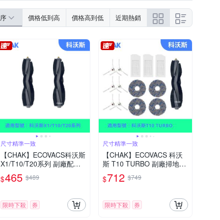
序
價格低到高
價格高到低
近期熱銷
尺寸精準一致
尺寸精準一致
【CHAK】ECOVACS科沃斯
【CHAK】ECOVACS 科沃
X1/T10/T20系列 副廠配件
斯 T10 TURBO 副廠掃地機
耗材超值組(主刷2入組)
配件耗材超值組(主刷×1 邊
465
712
$489
$749
$
$
刷×3組 濾網×3 圓拖布x2組)
限時下殺
券
限時下殺
券