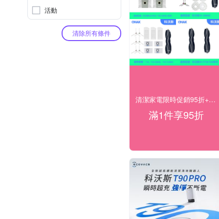
活動
清除所有條件
清潔家電限時促銷95折+快速到貨
滿1件享95折