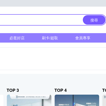
搜尋
必逛好店
刷卡/超取
會員專享
TOP 3
TOP 4
T