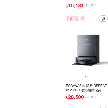
15,181
$15,980
$
限時下殺
券
ECOVACS 科沃斯 DEEBOT
X12 PRO 噴溶增壓滾筒洗
地機器人
28,500
$29,999
$