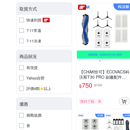
取貨方式
快速到貨
7-11常溫
7-11冷凍
商品狀況
有現貨
【CHAK恰可】ECOVACS科
沃斯T30 PRO 副廠配件主
Yahoo自營
刷×1 邊刷×4 濾網×4 集塵袋
750
$789
$
x4
評價4顆
以上
限時下殺
券
優惠
挑戰低價
券