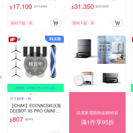
拖機器人
壓噴射清潔液水/氮化鎵超
17,100
31,350
$17,999
$32,999
$
$
充/掃地機器人
限時下殺
券
限時下殺
券
補貨中
尺寸精準一致
【CHAK】ECOVACS科沃斯
DEEBOT X5 PRO OMNI 副
清潔家電限時促銷95折
廠掃拖機配件超值組(主刷x1
807
$849
$
滿1件享95折
邊刷×4 濾網×4 拖布x4)