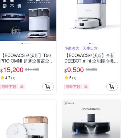
小而強大，天生出彩
【ECOVACS 科沃斯】T50
【ECOVACS科沃斯】全新
PRO OMNI 超薄全覆蓋全能
DEEBOT mini 全能掃拖機器
旗艦掃拖機器人
人(超小機身/全能基站/毛髮
15,200
9,500
$15,999
$9,999
$
$
不纏繞/靜音清潔）
4.7
5
(
1
)
(
1
)
限時下殺
券
限時下殺
券