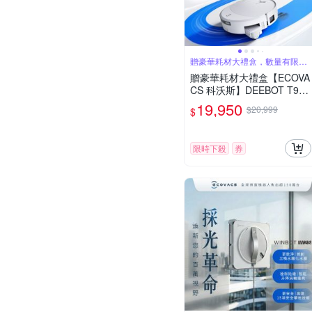
贈豪華耗材大禮盒，數量有限送
完為止
贈豪華耗材大禮盒【ECOVA
CS 科沃斯】DEEBOT T90
PRO 水箱款 超長續航滾筒
19,950
$20,999
$
洗地機器人(32路增壓滾筒
洗地/3萬吸力/氮化鎵閃充)
限時下殺
券