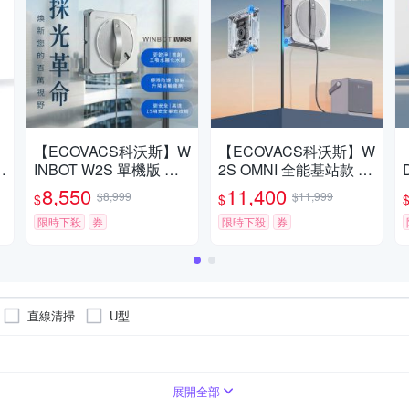
【ECOVACS科沃斯】W
【ECOVACS科沃斯】W
能
INBOT W2S 單機版 擦
2S OMNI 全能基站款 擦
全
窗機器人
窗機器人
8,550
11,400
$8,999
$11,999
$
$
音
限時下殺
券
限時下殺
券
直線清掃
U型
20～30坪
清潔布
30坪以上
展開全部