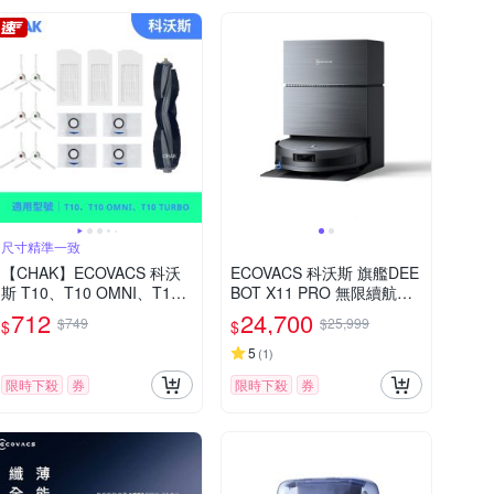
尺寸精準一致
【CHAK】ECOVACS 科沃
ECOVACS 科沃斯 旗艦DEE
斯 T10、T10 OMNI、T10
BOT X11 PRO 無限續航滾
TURBO 副廠配件耗材(主刷
筒洗地機器人
712
24,700
$749
$25,999
$
$
×1 邊刷×3組 濾網×3 集塵袋
x4)
5
(
1
)
限時下殺
券
限時下殺
券