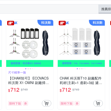
推薦排
尺寸精準一致
【CHAK恰可】 ECOVACS
CHAK 科沃斯T10 副廠配件
科沃斯 X1 OMNI 副廠掃地
耗材(主刷×1 邊刷×3組 濾網
機配件超值組 (主刷×1 邊刷
×3 集塵袋x4)
712
712
$749
$749
$
$
×3 濾網×4 拖布×2)
限時下殺
券
限時下殺
券