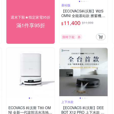
基站版
【ECOVACS科沃斯】W2S
OMNI 全能基站款 擦窗機器
週末下殺★指定家電95折
人
11,400
$11,999
$
滿1件享95折
限時下殺
券
上下水款
ECOVACS 科沃斯 T80 OM
【ECOVACS 科沃斯】DEE
NI 全新一代滾筒活水洗地掃
BOT X12 PRO 上下水款 高