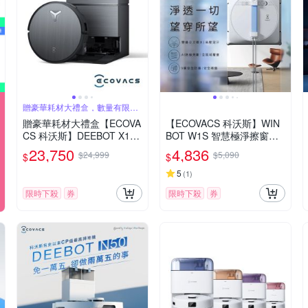
贈豪華耗材大禮盒，數量有限，
贈完為止
贈豪華耗材大禮盒【ECOVA
【ECOVACS 科沃斯】WIN
CS 科沃斯】DEEBOT X11
BOT W1S 智慧極淨擦窗機
PRO無限續航滾筒洗地機器
器人
23,750
4,836
$24,999
$5,090
$
$
人 (掃地機器人)
5
(
1
)
限時下殺
券
限時下殺
券