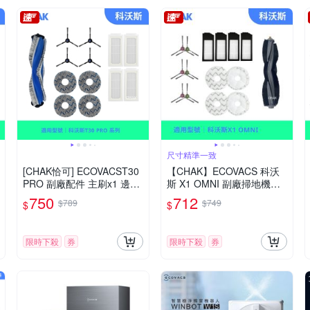
尺寸精準一致
[CHAK恰可] ECOVACST30
【CHAK】ECOVACS 科沃
PRO 副廠配件 主刷x1 邊刷
斯 X1 OMNI 副廠掃地機配
x4 濾網x4 拖布x4
件耗材超值組(主刷×1 邊刷×
750
712
$789
$749
$
$
3組 濾網×4 拖布×2組)
限時下殺
券
限時下殺
券