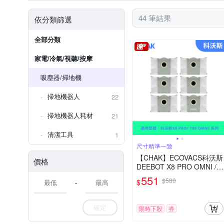
44 筆結果
依分類篩選
全部分類
家電/冷氣/視聽/按摩
吸塵器/掃地機
掃地機器人
22
掃地機器人耗材
21
清潔工具
1
尺寸精準一致
【CHAK】ECOVACS科沃斯
價格
DEEBOT X8 PRO OMNI / T
80 OMNI 副廠掃拖機配件超
551
$580
$
-
值組(集塵袋6入組)
確定
限時下殺
券