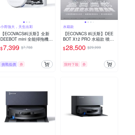
小而強大，天生出彩
水箱款
【ECOVACS科沃斯】全新
【ECOVACS 科沃斯】DEE
DEEBOT mini 全能掃拖機器
BOT X12 PRO 水箱款 噴溶
人(超小機身/全能基站/毛髮
增壓滾筒洗地機器人 高壓噴
7,399
28,500
$7,788
$29,999
$
$
不纏繞/靜音清潔）
射清潔液水/氮化鎵超充/掃
地機器人
挑戰低價
券
限時下殺
券