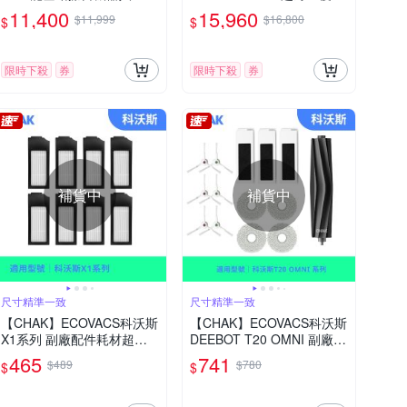
合供電、收納
全能旗艦掃拖機器人
11,400
15,960
$11,999
$16,800
$
$
限時下殺
券
限時下殺
券
補貨中
補貨中
尺寸精準一致
尺寸精準一致
【CHAK】ECOVACS科沃斯
【CHAK】ECOVACS科沃斯
X1系列 副廠配件耗材超值
DEEBOT T20 OMNI 副廠掃
組(HEPA濾網8入組)
地機配件超值組(膠刷x1 邊
465
741
$489
$780
$
$
刷x3組 濾網x3 拖布x4)