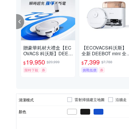
贈豪華耗材大禮盒【EC
【ECOVACS科沃斯】
OVACS 科沃斯】DEEB
全新 DEEBOT mini 全
OT T90 PRO 水箱款 超
掃拖機器人(超小機身/
19,950
7,399
$20,999
$7,788
$
$
長續航滾筒洗地機器人
能基站/毛髮不纏繞/靜
(32路增壓滾筒洗地/3萬
限時下殺
券
清潔）
挑戰低價
券
吸力/氮化鎵閃充)
雷射掃描建立地圖
沿牆走
清潔模式
顏色
3~5小時
邊刷
10坪以下
自動回充
圓筒式
濾網
3小時以下
USB充電
10～20坪
集塵袋
110V
充電時間
類型
適用坪數
電池充電模式
電壓
型式