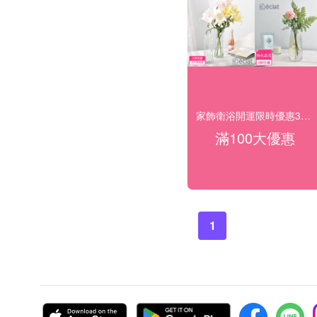
家飾衛浴開運限時優惠3折起
滿100大優惠
1