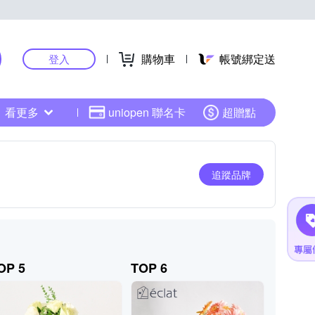
購物車
帳號綁定送
登入
看更多
uniopen 聯名卡
超贈點
追蹤品牌
OP 5
TOP 6
TOP