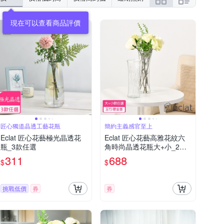
匠心獨道晶透工藝花瓶
簡約主義感官至上
Eclat 匠心花藝極光晶透花
Eclat 匠心花藝高雅花紋六
瓶_3款任選
角時尚晶透花瓶大+小_2款
任選
311
688
$
$
挑戰低價
券
券