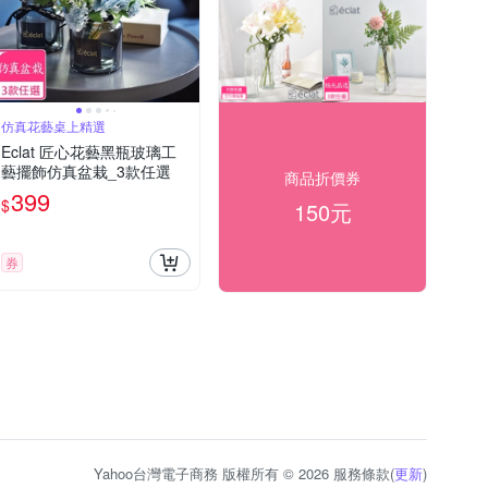
仿真花藝桌上精選
Eclat 匠心花藝黑瓶玻璃工
藝擺飾仿真盆栽_3款任選
商品折價券
399
$
150元
券
Yahoo台灣電子商務 版權所有 © 2026 服務條款(
更新
)