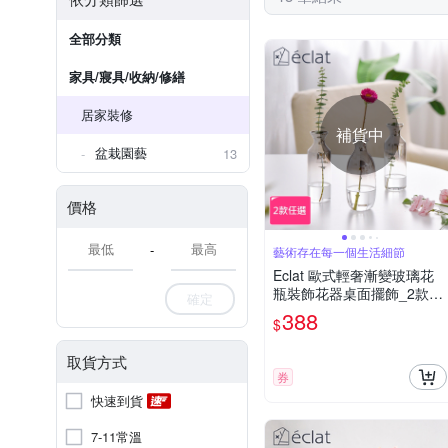
全部分類
家具/寢具/收納/修繕
居家裝修
補貨中
盆栽園藝
13
價格
-
藝術存在每一個生活細節
Eclat 歐式輕奢漸變玻璃花
瓶裝飾花器桌面擺飾_2款任
確定
選
388
$
取貨方式
券
快速到貨
7-11常溫