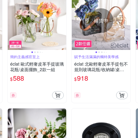
補貨中
簡約主義感官至上
賦予生活滿滿的獨特美學感
éclat 歐式輕奢皮革手提玻璃
éclat 北歐輕奢皮革手提包不
花瓶/桌面擺飾_2款一組
規則玻璃花瓶/收納罐/桌面
擺飾_2款任選
588
918
$
$
券
券
補貨中