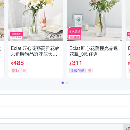
紋
Eclat 匠心花藝高雅花紋
Eclat 匠心花藝極光晶透
/
六角時尚晶透花瓶大款_
花瓶_3款任選
2款任選
488
311
$
$
活動
券
挑戰低價
券
評