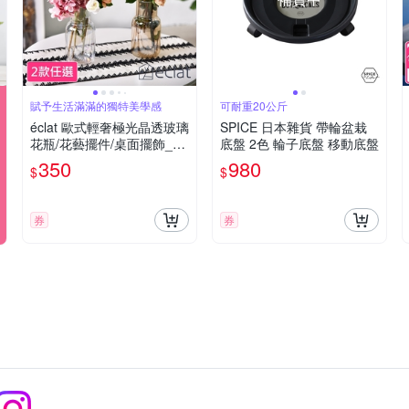
賦予生活滿滿的獨特美學感
可耐重20公斤
éclat 歐式輕奢極光晶透玻璃
SPICE 日本雜貨 帶輪盆栽
花瓶/花藝擺件/桌面擺飾_2
底盤 2色 輪子底盤 移動底盤
款任選
350
980
$
$
券
券