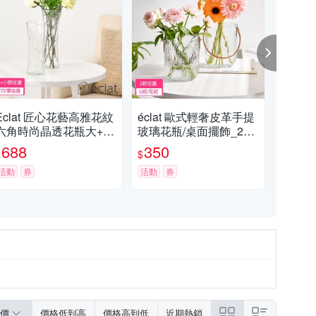
Eclat 匠心花藝高雅花紋
éclat 歐式輕奢皮革手提
éc
六角時尚晶透花瓶大+小
玻璃花瓶/桌面擺飾_2款
玻璃
_2款任選
任選
一
688
350
5
$
$
$
活動
券
活動
券
活動
價
價格低到高
價格高到低
近期熱銷