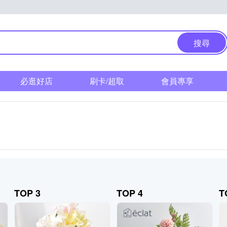
搜尋
必逛好店
刷卡/超取
會員專享
TOP 3
TOP 4
T