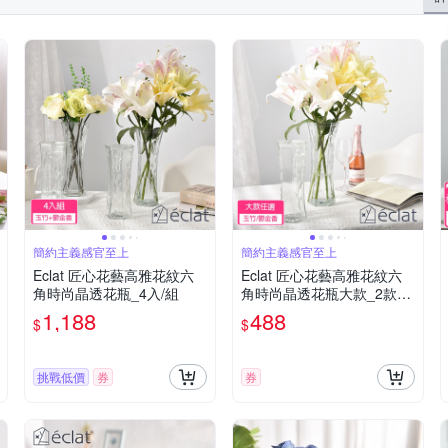
簡約主義感官至上
簡約主義感官至上
Eclat 匠心花藝高雅花紋六
Eclat 匠心花藝高雅花紋六
角時尚晶透花瓶_4入/組
角時尚晶透花瓶大款_2款任
選
1,188
488
$
$
挑戰低價
券
券