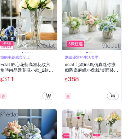
簡約主義感官至上
別緻優雅的生活美學
Eclat 匠心花藝高雅花紋六
éclat 北歐ins風仿真迷你療
角時尚晶透花瓶小款_2款任
癒陶瓷麻繩小盆栽/桌面裝飾
選
擺設/花藝擺件_5款任選
311
388
$
$
券
券