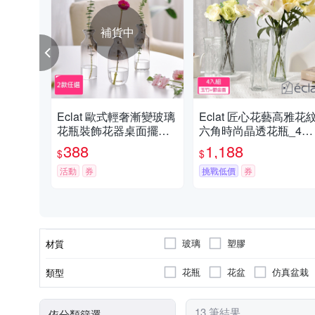
補貨中
Eclat 歐式輕奢漸變玻璃
Eclat 匠心花藝高雅花
花瓶裝飾花器桌面擺飾_
六角時尚晶透花瓶_4入
2款任選
組
388
1,188
$
$
活動
券
挑戰低價
券
玻璃
塑膠
材質
花瓶
花盆
仿真盆栽
類型
13 筆結果
依分類篩選