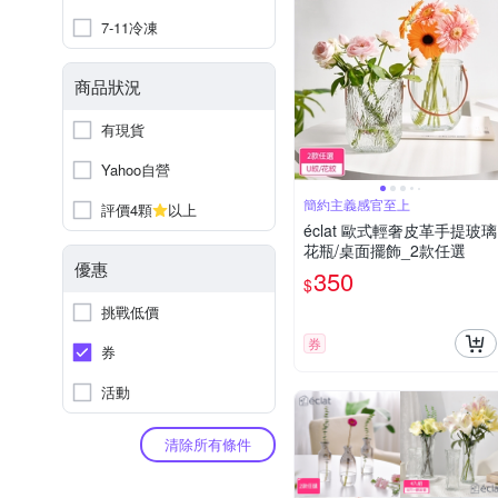
7-11冷凍
商品狀況
有現貨
Yahoo自營
簡約主義感官至上
評價4顆
以上
éclat 歐式輕奢皮革手提玻璃
花瓶/桌面擺飾_2款任選
優惠
350
$
挑戰低價
券
券
活動
清除所有條件