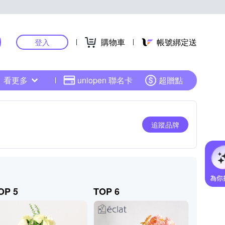
購物車
帳號綁定送
登入
看更多
uniopen 聯名卡
超贈點
追蹤品牌
OP 5
TOP 6
TOP