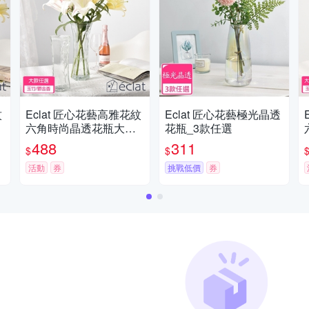
紋
Eclat 匠心花藝高雅花紋
Eclat 匠心花藝極光晶透
/
六角時尚晶透花瓶大款_
花瓶_3款任選
2款任選
488
311
$
$
活動
券
挑戰低價
券