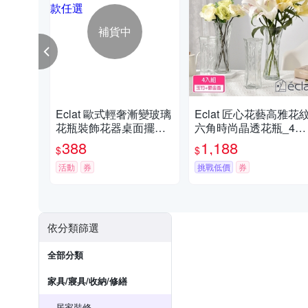
補貨中
Eclat 歐式輕奢漸變玻璃
Eclat 匠心花藝高雅花
花瓶裝飾花器桌面擺飾_
六角時尚晶透花瓶_4入
2款任選
組
388
1,188
$
$
活動
券
挑戰低價
券
依分類篩選
全部分類
家具/寢具/收納/修繕
居家裝修