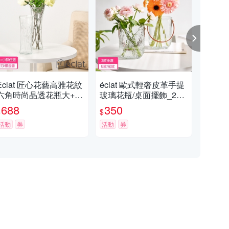
Eclat 匠心花藝高雅花紋
éclat 歐式輕奢皮革手提
éc
六角時尚晶透花瓶大+小
玻璃花瓶/桌面擺飾_2款
玻璃
_2款任選
任選
一
688
350
5
$
$
$
活動
券
活動
券
活動