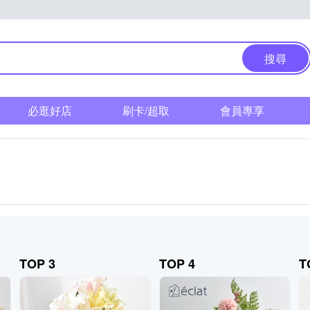
搜尋
必逛好店
刷卡/超取
會員專享
TOP 3
TOP 4
T