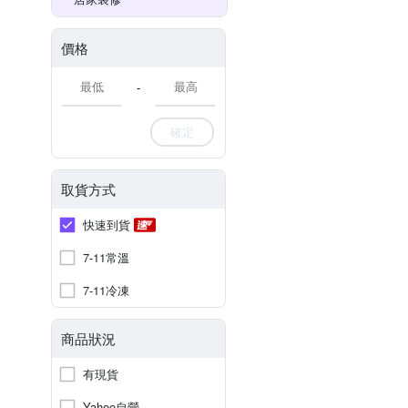
價格
-
確定
取貨方式
快速到貨
7-11常溫
7-11冷凍
商品狀況
有現貨
Yahoo自營