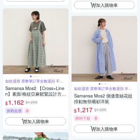
加入購物車
如欲退貨 需整筆訂單全數退回 不能
單退
Samansa Mos2 【Cross×Line
如欲退貨 需整筆訂單全數退回 不能
單退
n】素面/格紋亞麻鬆緊設計方領
Samansa Mos2 側邊蕾絲花紋
長吊帶洋裝
1,162
排釦無領襯衫洋裝
$1,250
$
1,217
$1,305
$
挑戰低價
券
限時下殺
券
加入購物車
加入購物車