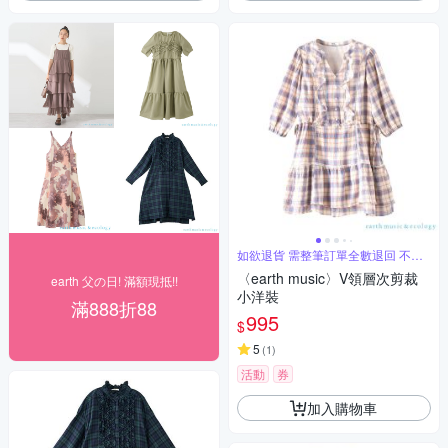
如欲退貨 需整筆訂單全數退回 不能
單退
〈earth music〉V領層次剪裁
earth 父の日! 滿額現抵!!
小洋裝
滿888折88
995
$
5
(
1
)
活動
券
加入購物車