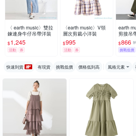
〈 earth music〉雙拉
〈earth music〉V領
earth musi
鍊連身牛仔吊帶洋裝
層次剪裁小洋裝
剪接吊
1,245
995
866
$
$
$
$
活動
券
活動
券
挑戰低價
快速到貨
有現貨
挑戰低價
價格低到高
風格元素