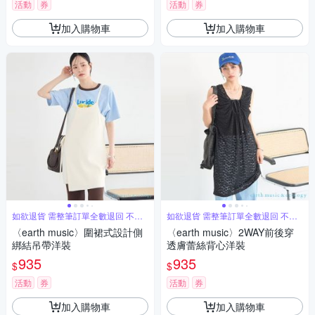
活動
券
活動
券
加入購物車
加入購物車
如欲退貨 需整筆訂單全數退回 不能
如欲退貨 需整筆訂單全數退回 不能
單退
單退
〈earth music〉圍裙式設計側
〈earth music〉2WAY前後穿
綁結吊帶洋裝
透膚蕾絲背心洋裝
935
935
$
$
活動
券
活動
券
加入購物車
加入購物車