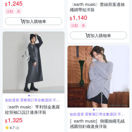
單退
1,245
$
〈earth music〉蕾絲荷葉邊抽
繩綁帶短洋裝
活動
券
1,140
$
加入購物車
活動
券
加入購物車
如欲退貨 需整筆訂單全數退回 不能
單退
〈earth music〉亨利領金蔥羅
紋領袖口設計連身洋裝
如欲退貨 需整筆訂單全數退回 不能
單退
1,325
$
〚earth music〛側擺抽繩毛絨
感圓領針織連身洋裝
4.7
(
2
)