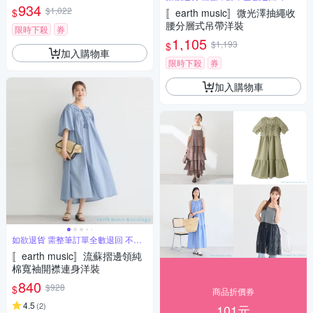
單退
934
$1,022
$
〚earth music〛微光澤抽繩收
腰分層式吊帶洋裝
限時下殺
券
1,105
$1,193
$
加入購物車
限時下殺
券
加入購物車
如欲退貨 需整筆訂單全數退回 不能
單退
〚earth music〛流蘇摺邊領純
棉寬袖開襟連身洋裝
840
$928
$
商品折價券
4.5
(
2
)
101元