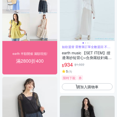
如欲退貨 需整筆訂單全數退回 不能
單退
earth music 【SET ITEM】摺
earth 半額開催 滿額現抵!
邊薄紗短背心+合身羅紋針織洋
滿2800折400
裝
934
$1,022
$
5
(
1
)
限時下殺
券
加入購物車