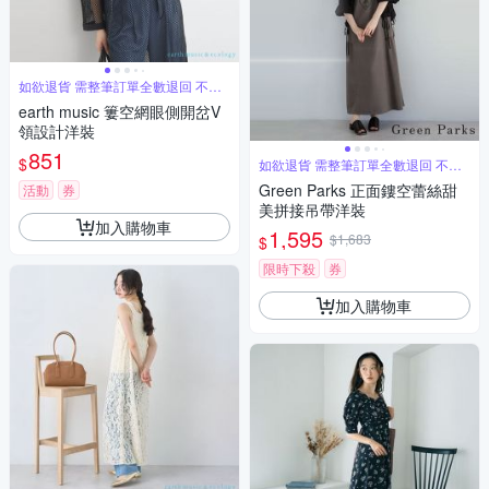
如欲退貨 需整筆訂單全數退回 不能
單退
earth music 簍空網眼側開岔V
領設計洋裝
851
$
如欲退貨 需整筆訂單全數退回 不能
單退
Green Parks 正面鏤空蕾絲甜
活動
券
美拼接吊帶洋裝
加入購物車
1,595
$1,683
$
限時下殺
券
加入購物車