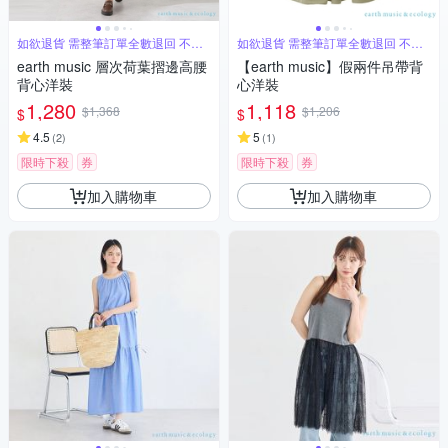
如欲退貨 需整筆訂單全數退回 不能
如欲退貨 需整筆訂單全數退回 不能
單退
單退
earth music 層次荷葉摺邊高腰
【earth music】假兩件吊帶背
背心洋裝
心洋裝
1,280
1,118
$1,368
$1,206
$
$
4.5
5
(
2
)
(
1
)
限時下殺
券
限時下殺
券
加入購物車
加入購物車