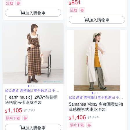
851
$
活動
券
活動
券
加入購物車
加入購物車
如欲退貨 需整筆訂單全數退回 不能
單退
〚earth music〛2WAY荷葉摺
如欲退貨 需整筆訂單全數退回 不能
單退
邊格紋吊帶連身洋裝
Samansa Mos2 多種圖案短袖
1,105
涼感襯衫式連身洋裝
$1,193
$
1,406
$1,494
$
限時下殺
券
限時下殺
券
加入購物車