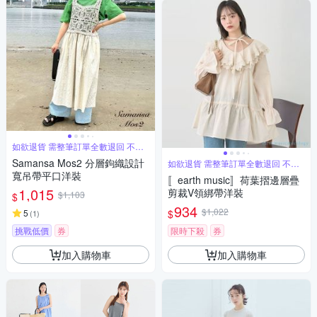
如欲退貨 需整筆訂單全數退回 不能
單退
Samansa Mos2 分層鉤織設計
如欲退貨 需整筆訂單全數退回 不能
單退
寬吊帶平口洋裝
〚earth music〛荷葉摺邊層疊
1,015
剪裁V領綁帶洋裝
$1,103
$
934
$1,022
$
5
(
1
)
挑戰低價
券
限時下殺
券
加入購物車
加入購物車