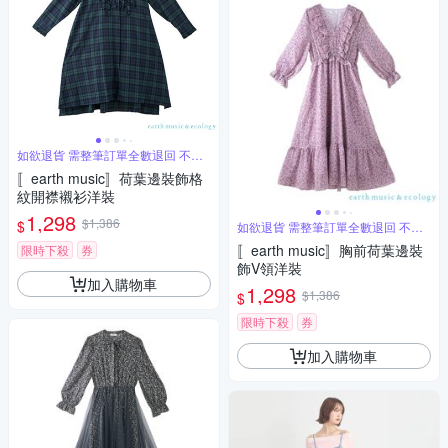
如欲退貨 需整筆訂單全數退回 不能
單退
〚earth music〛荷葉邊裝飾格
紋開襟襯衫洋裝
1,298
$1,386
$
如欲退貨 需整筆訂單全數退回 不能
單退
〚earth music〛胸前荷葉邊裝
限時下殺
券
飾V領洋裝
加入購物車
1,298
$1,386
$
限時下殺
券
加入購物車