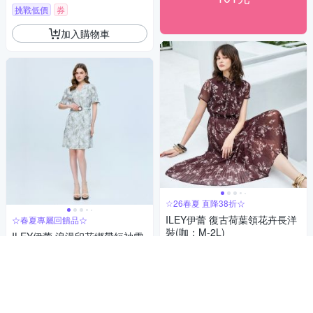
挑戰低價
券
加入購物車
☆26春夏 直降38折☆
ILEY伊蕾 復古荷葉領花卉長洋
☆春夏專屬回饋品☆
裝(咖；M-2L)
ILEY伊蕾 浪漫印花綁帶短袖雪
3,716
紡洋裝(白；M-XL)
$
3,390
$
券
券
加入購物車
加入購物車