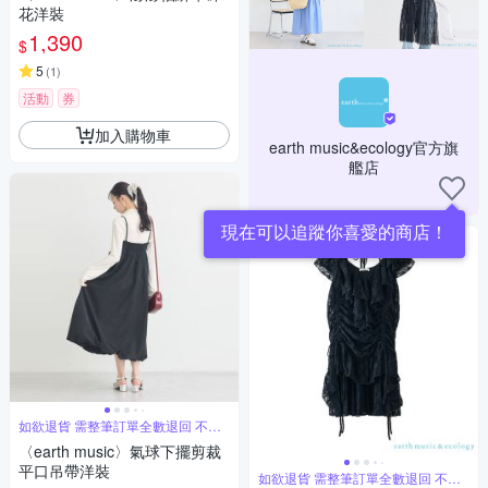
花洋裝
1,390
$
5
(
1
)
活動
券
加入購物車
earth music&ecology官方旗
艦店
現在可以追蹤你喜愛的商店！
如欲退貨 需整筆訂單全數退回 不能
單退
〈earth music〉氣球下擺剪裁
平口吊帶洋裝
如欲退貨 需整筆訂單全數退回 不能