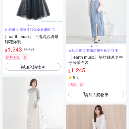
如欲退貨 需整筆訂單全數退回 不能
單退
〚earth music〛下擺網紗綁帶
碎花洋裝
1,343
$1,431
$
如欲退貨 需整筆訂單全數退回 不能
單退
〈 earth music〉雙拉鍊連身牛
限時下殺
券
仔吊帶洋裝
加入購物車
1,245
$
5
(
1
)
活動
券
加入購物車