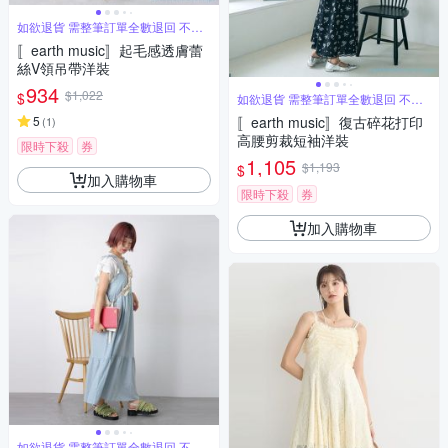
如欲退貨 需整筆訂單全數退回 不能
單退
〚earth music〛起毛感透膚蕾
絲V領吊帶洋裝
934
$1,022
$
如欲退貨 需整筆訂單全數退回 不能
單退
5
〚earth music〛復古碎花打印
(
1
)
高腰剪裁短袖洋裝
限時下殺
券
1,105
$1,193
$
加入購物車
限時下殺
券
加入購物車
如欲退貨 需整筆訂單全數退回 不能