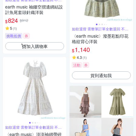
單退
earth music 袖鏤空摺邊綁結設
計魚尾套頭針織洋裝
824
$912
$
5
(
1
)
如欲退貨 需整筆訂單全數退回 不能
單退
〈earth music〉潑墨彩點印花
挑戰低價
券
格紋背心洋裝
加入購物車
1,140
$
4.3
(
1
)
活動
券
貨到通知我
如欲退貨 需整筆訂單全數退回 不能
單退
〈earth music〉澎澎袖綁帶碎