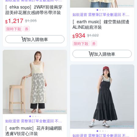
單退
〚ehka sopo〛2WAY前後兩穿
甜美碎花層次感綁帶吊帶洋裝
如欲退貨 需整筆訂單全數退回 不能
單退
1,217
$1,305
$
〚earth music〛鏤空蕾絲摺邊
ALINE細肩洋裝
限時下殺
券
934
$1,022
$
加入購物車
限時下殺
券
加入購物車
如欲退貨 需整筆訂單全數退回 不能
單退
〚earth music〛花卉刺繡網眼
透膚V領背心洋裝
如欲退貨 需整筆訂單全數退回 不能