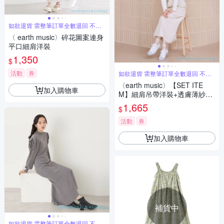
如欲退貨 需整筆訂單全數退回 不能
單退
〈 earth music〉碎花圖案連身
平口細肩洋裝
1,350
$
活動
券
如欲退貨 需整筆訂單全數退回 不能
單退
〈earth music〉【SET ITE
加入購物車
M】細肩吊帶洋裝+透膚薄紗吊
帶洋裝
1,665
$
活動
券
加入購物車
補貨中
如欲退貨 需整筆訂單全數退回 不能