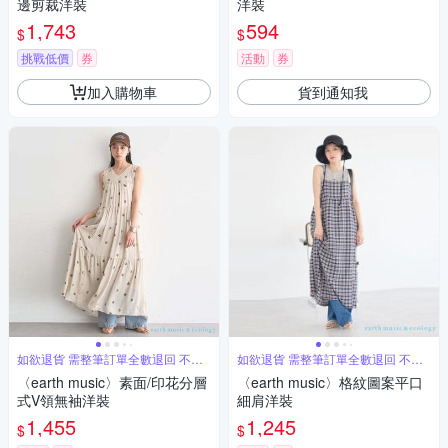
邊剪裁洋裝
洋裝
1,743
594
$
$
挑戰低價
券
活動
券
加入購物車
貨到通知我
如欲退貨 需整筆訂單全數退回 不能
如欲退貨 需整筆訂單全數退回 不能
單退
單退
〈earth music〉素面/印花分層
〈earth music〉格紋圖案平口
式V領無袖洋裝
細肩洋裝
1,455
1,245
$
$