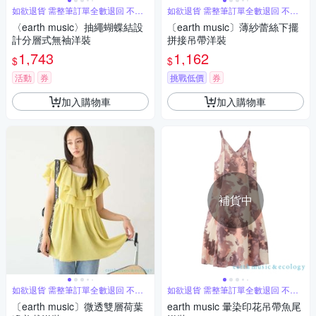
如欲退貨 需整筆訂單全數退回 不能
如欲退貨 需整筆訂單全數退回 不能
單退
單退
〈earth music〉抽繩蝴蝶結設
〔earth music〕薄紗蕾絲下擺
計分層式無袖洋裝
拼接吊帶洋裝
1,743
1,162
$
$
活動
券
挑戰低價
券
加入購物車
加入購物車
補貨中
如欲退貨 需整筆訂單全數退回 不能
如欲退貨 需整筆訂單全數退回 不能
單退
單退
〔earth music〕微透雙層荷葉
earth music 暈染印花吊帶魚尾