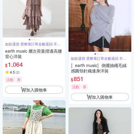
如欲退貨 需整筆訂單全數退回 不能
單退
earth music 層次荷葉摺邊高腰
背心洋裝
如欲退貨 需整筆訂單全數退回 不能
單退
1,064
$
〚earth music〛側擺抽繩毛絨
感圓領針織連身洋裝
4.5
(
2
)
851
$
活動
券
活動
券
加入購物車
加入購物車