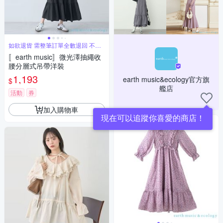
如欲退貨 需整筆訂單全數退回 不能
單退
〚earth music〛微光澤抽繩收
腰分層式吊帶洋裝
1,193
earth music&ecology官方旗
$
艦店
活動
券
加入購物車
現在可以追蹤你喜愛的商店！