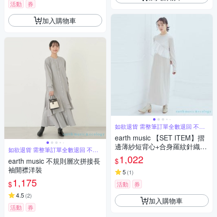
活動
券
加入購物車
如欲退貨 需整筆訂單全數退回 不能
單退
earth music 【SET ITEM】摺
邊薄紗短背心+合身羅紋針織洋
如欲退貨 需整筆訂單全數退回 不能
裝
單退
1,022
$
earth music 不規則層次拼接長
袖開襟洋裝
5
(
1
)
1,175
$
活動
券
4.5
(
2
)
加入購物車
活動
券