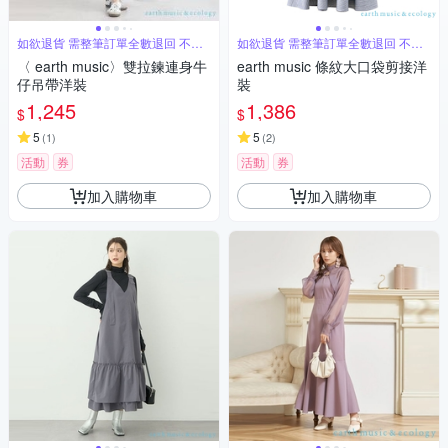
如欲退貨 需整筆訂單全數退回 不能
如欲退貨 需整筆訂單全數退回 不能
單退
單退
〈 earth music〉雙拉鍊連身牛
earth music 條紋大口袋剪接洋
仔吊帶洋裝
裝
1,245
1,386
$
$
5
5
(
1
)
(
2
)
活動
券
活動
券
加入購物車
加入購物車