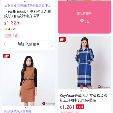
如欲退貨 需整筆訂單全數退回 不能
單退
〈earth music〉亨利領金蔥羅
商品折價券
紋領袖口設計連身洋裝
88元
1,325
$
4.7
(
2
)
活動
券
加入購物車
KeyWear奇威名品 英倫格紋襯
衫五分袖中長洋裝-藍色
1,281
61折
$
同步熱銷款網路獨降