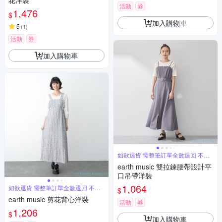
花洋裝
活動
券
1,476
$
加入購物車
5
(
1
)
活動
券
加入購物車
如欲退貨 需整筆訂單全數退回 不能
單退
earth music 雙拉鍊腰帶設計平
口吊帶洋裝
1,064
如欲退貨 需整筆訂單全數退回 不能
$
單退
earth music 剪花背心洋裝
活動
券
1,206
$
加入購物車