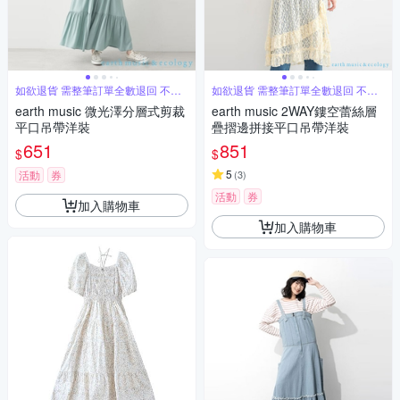
如欲退貨 需整筆訂單全數退回 不能
如欲退貨 需整筆訂單全數退回 不能
單退
單退
earth music 微光澤分層式剪裁
earth music 2WAY鏤空蕾絲層
平口吊帶洋裝
疊摺邊拼接平口吊帶洋裝
651
851
$
$
5
活動
券
(
3
)
活動
券
加入購物車
加入購物車