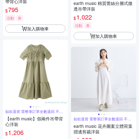
帶背心洋裝
earth music 棉質蕾絲分層式微
795
透吊帶洋裝
$
1,022
$
活動
券
活動
券
加入購物車
加入購物車
如欲退貨 需整筆訂單全數退回 不能
單退
【earth music】假兩件吊帶背
如欲退貨 需整筆訂單全數退回 不能
單退
心洋裝
earth music 花卉圖案立體荷葉
1,206
摺邊剪裁洋裝
$