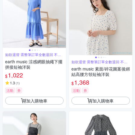
如欲退貨 需整筆訂單全數退回 不能
單退
earth music 涼感網眼抽繩下擺
如欲退貨 需整筆訂單全數退回 不能
單退
拼接短袖洋裝
earth music 素面/碎花圖案後綁
1,022
結高腰方領短袖洋裝
$
1,368
$
1.3
(
1
)
活動
券
活動
券
加入購物車
加入購物車