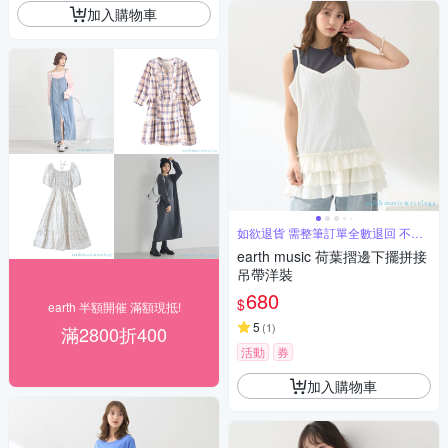
加入購物車
如欲退貨 需整筆訂單全數退回 不能
單退
earth music 荷葉摺邊下擺拼接
吊帶洋裝
680
$
earth 半額開催 滿額現抵!
5
(
1
)
滿2800折400
活動
券
加入購物車