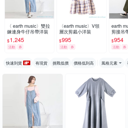
〈 earth music〉雙拉
〈earth music〉V領
earth musi
鍊連身牛仔吊帶洋裝
層次剪裁小洋裝
剪接吊
1,245
995
954
$
$
$
活動
券
活動
券
活動
券
快速到貨
有現貨
挑戰低價
價格低到高
風格元素