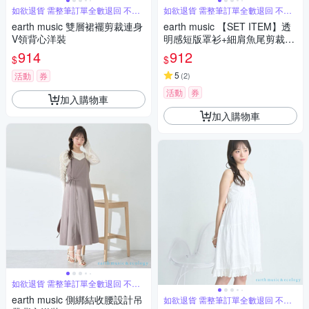
如欲退貨 需整筆訂單全數退回 不能
如欲退貨 需整筆訂單全數退回 不能
單退
單退
earth music 雙層裙襬剪裁連身
earth music 【SET ITEM】透
V領背心洋裝
明感短版罩衫+細肩魚尾剪裁洋
裝
914
912
$
$
5
活動
券
(
2
)
活動
券
加入購物車
加入購物車
如欲退貨 需整筆訂單全數退回 不能
單退
earth music 側綁結收腰設計吊
如欲退貨 需整筆訂單全數退回 不能
單退