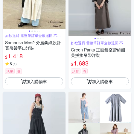
如欲退貨 需整筆訂單全數退回 不能
單退
Samansa Mos2 分層鉤織設計
如欲退貨 需整筆訂單全數退回 不能
單退
寬吊帶平口洋裝
Green Parks 正面鏤空蕾絲甜
1,418
美拼接吊帶洋裝
$
1,683
$
5
(
1
)
活動
券
活動
券
加入購物車
加入購物車