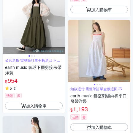
加入購物車
如欲退貨 需整筆訂單全數退回 不能
單退
earth music 氣球下擺剪接吊帶
洋裝
954
$
5
(
2
)
如欲退貨 需整筆訂單全數退回 不能
單退
earth music 鏤空刺繡純棉平口
活動
券
吊帶洋裝
加入購物車
1,193
$
活動
券
加入購物車