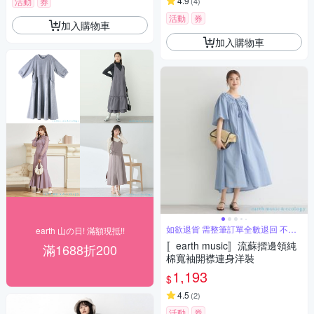
4.9
活動
券
(
4
)
活動
券
加入購物車
加入購物車
如欲退貨 需整筆訂單全數退回 不能
earth 山の日! 滿額現抵!!
單退
〚earth music〛流蘇摺邊領純
滿1688折200
棉寬袖開襟連身洋裝
1,193
$
4.5
(
2
)
活動
券