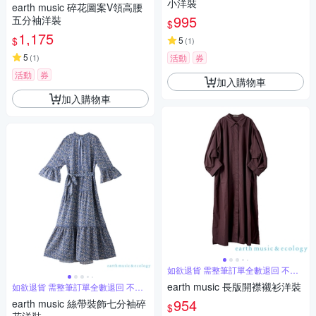
小洋裝
earth music 碎花圖案V領高腰
995
五分袖洋裝
$
1,175
$
5
(
1
)
5
(
1
)
活動
券
活動
券
加入購物車
加入購物車
如欲退貨 需整筆訂單全數退回 不能
單退
earth music 長版開襟襯衫洋裝
如欲退貨 需整筆訂單全數退回 不能
單退
954
earth music 絲帶裝飾七分袖碎
$