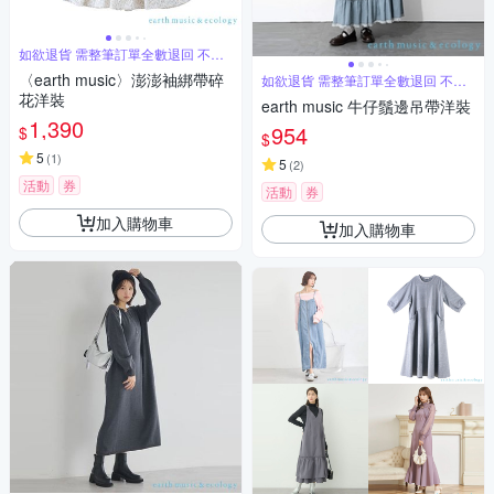
如欲退貨 需整筆訂單全數退回 不能
單退
〈earth music〉澎澎袖綁帶碎
如欲退貨 需整筆訂單全數退回 不能
單退
花洋裝
earth music 牛仔鬚邊吊帶洋裝
1,390
954
$
$
5
(
1
)
5
(
2
)
活動
券
活動
券
加入購物車
加入購物車