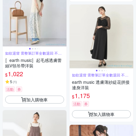
如欲退貨 需整筆訂單全數退回 不能
單退
〚earth music〛起毛感透膚蕾
絲V領吊帶洋裝
1,022
$
如欲退貨 需整筆訂單全數退回 不能
單退
5
earth music 透膚薄紗緹花拼接
(
1
)
連身洋裝
活動
券
1,175
$
加入購物車
活動
券
加入購物車