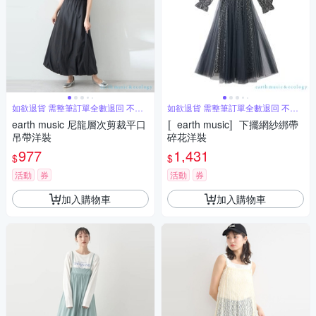
如欲退貨 需整筆訂單全數退回 不能
如欲退貨 需整筆訂單全數退回 不能
單退
單退
earth music 尼龍層次剪裁平口
〚earth music〛下擺網紗綁帶
吊帶洋裝
碎花洋裝
977
1,431
$
$
活動
券
活動
券
加入購物車
加入購物車