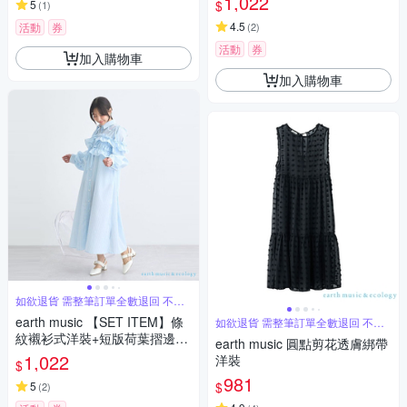
1,022
$
5
(
1
)
4.5
活動
券
(
2
)
活動
券
加入購物車
加入購物車
如欲退貨 需整筆訂單全數退回 不能
單退
earth music 【SET ITEM】條
如欲退貨 需整筆訂單全數退回 不能
單退
紋襯衫式洋裝+短版荷葉摺邊吊
earth music 圓點剪花透膚綁帶
帶背心
1,022
洋裝
$
981
$
5
(
2
)