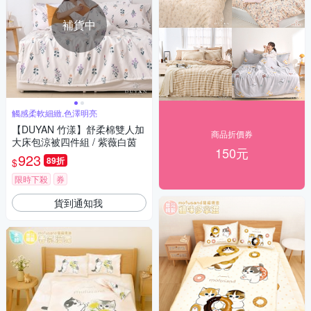
補貨中
觸感柔軟細緻,色澤明亮
【DUYAN 竹漾】舒柔棉雙人加
商品折價券
大床包涼被四件組 / 紫薇白茵
150元
923
89折
$
限時下殺
券
貨到通知我