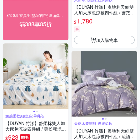
【DUYAN 竹漾】奧地利天絲雙
人加大床包涼被四件組 / 蒼茫絮
8/3-8/9 寢具/床墊/家飾/開運 滿388享85折
語 台灣製(夜)
1,780
$
滿388享85折
券
加入購物車
觸感柔軟細緻,色澤明亮
【DUYAN 竹漾】舒柔棉雙人加
天然木漿纖維,親膚柔軟
大床包涼被四件組 / 栗松秘境
【DUYAN 竹漾】奧地利天絲雙
台灣製
923
人加大床包涼被四件組 / 疏語岑
89折
$