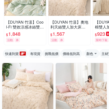
【DUYAN 竹漾】Coo
【DUYAN 竹漾】奧地
【DUY
l-Fi 雙效涼感冰絲雙人
利天絲雙人加大床包
棉雙人
加大床包涼被四件組 /
涼被四件組 / 心願繡花
四件組 
1,848
1,567
923
$
$
$
雲朵漫遊
台灣製
灣製
活動
券
活動
券
限時下殺
快速到貨
有現貨
挑戰低價
價格低到高
顏色
主材