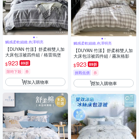
觸感柔軟細緻,色澤明亮
觸感柔軟細緻,色澤明亮
【DUYAN 竹漾】舒柔棉雙人加
【DUYAN 竹漾】舒柔棉雙人加
大床包涼被四件組 / 格雷塢堡
大床包涼被四件組 / 霧灰格影
923
923
89折
$
89折
$
限時下殺
券
挑戰低價
券
加入購物車
加入購物車