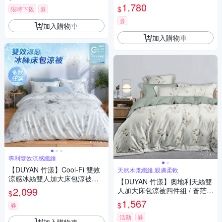
光 台灣製(夜)
1,780
$
限時下殺
券
券
加入購物車
加入購物車
專利雙效涼感纖維
【DUYAN 竹漾】Cool-Fi 雙效
天然木漿纖維,親膚柔軟
涼感冰絲雙人加大床包涼被四
【DUYAN 竹漾】奧地利天絲雙
件組 / 多款任選(夜)
2,099
人加大床包涼被四件組 / 蒼茫絮
$
語 台灣製
1,567
$
券
活動
券
加入購物車