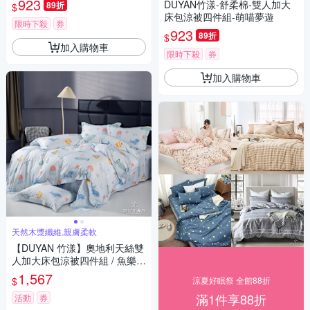
923
DUYAN竹漾-舒柔棉-雙人加大
89折
$
床包涼被四件組-萌喵夢遊
限時下殺
券
923
89折
$
加入購物車
限時下殺
券
加入購物車
天然木漿纖維,親膚柔軟
【DUYAN 竹漾】奧地利天絲雙
人加大床包涼被四件組 / 魚樂同
游 台灣製
1,567
$
涼夏好眠祭 全館88折
滿1件享88折
活動
券