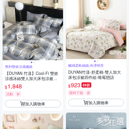
觸感柔軟細緻,色澤明亮
專利雙效涼感纖維
DUYAN竹漾-舒柔棉-雙人加大
【DUYAN 竹漾】Cool-Fi 雙效
床包涼被四件組-唯莓戀語
涼感冰絲雙人加大床包涼被四
件組 / 雅格沐光
923
1,848
89折
$
$
限時下殺
券
活動
券
加入購物車
加入購物車