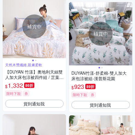
補貨中
補貨中
天然木漿纖維,親膚柔軟
【DUYAN 竹漾】奧地利天絲雙
DUYAN竹漾-舒柔棉-雙人加大
人加大床包涼被四件組 / 芷葉盼
床包涼被組-漢普斯花園
夏 台灣製
1,332
923
86折
$
89折
$
限時下殺
券
限時下殺
券
貨到通知我
貨到通知我