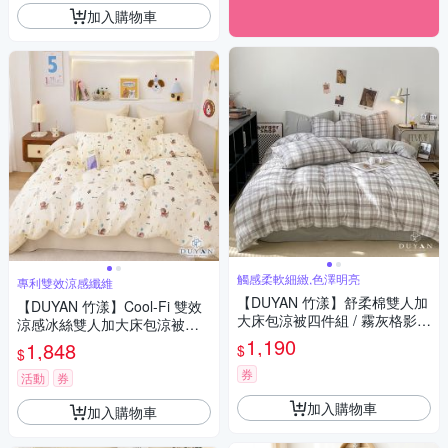
加入購物車
觸感柔軟細緻,色澤明亮
專利雙效涼感纖維
【DUYAN 竹漾】舒柔棉雙人加
【DUYAN 竹漾】Cool-Fi 雙效
大床包涼被四件組 / 霧灰格影
涼感冰絲雙人加大床包涼被四
(夜)
件組 / 萌汪小聚
1,190
1,848
$
$
券
活動
券
加入購物車
加入購物車