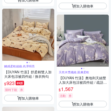
加入購物車
觸感柔軟細緻,色澤明亮
【DUYAN 竹漾】舒柔棉雙人加
天然木漿纖維,親膚柔軟
大床包涼被四件組 / 換衣狗勾
【DUYAN 竹漾】奧地利天絲雙
923
人加大床包涼被四件組 / 疏語岑
89折
$
光 台灣製
1,567
$
限時下殺
券
活動
券
加入購物車
加入購物車