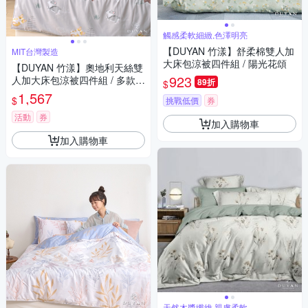
觸感柔軟細緻,色澤明亮
【DUYAN 竹漾】舒柔棉雙人加
MIT台灣製造
大床包涼被四件組 / 陽光花頌
【DUYAN 竹漾】奧地利天絲雙
923
人加大床包涼被四件組 / 多款任
89折
$
選 台灣製
1,567
$
挑戰低價
券
活動
券
加入購物車
加入購物車
天然木漿纖維,親膚柔軟