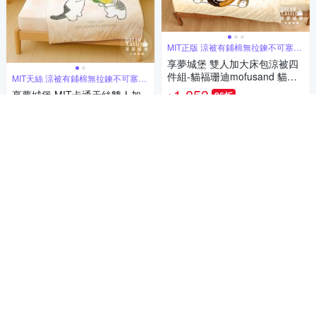
MIT正版 涼被有鋪棉無拉鍊不可塞被
胎
享夢城堡 雙人加大床包涼被四
件組-貓福珊迪mofusand 貓咪
MIT天絲 涼被有鋪棉無拉鍊不可塞被
胎
多拿滋-米橘
1,853
享夢城堡 MIT卡通天絲雙人加
86折
$
大床包涼被四件組-貓福珊迪mo
挑戰低價
券
fusand 香氛漫舞-米橘
1,853
86折
$
加入購物車
挑戰低價
券
加入購物車