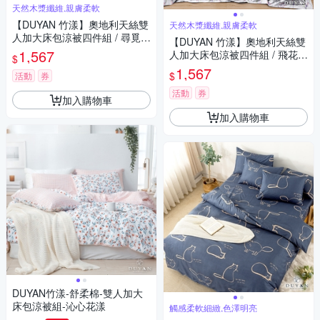
天然木漿纖維,親膚柔軟
【DUYAN 竹漾】奧地利天絲雙
天然木漿纖維,親膚柔軟
人加大床包涼被四件組 / 尋覓小
【DUYAN 竹漾】奧地利天絲雙
貓 台灣製
1,567
人加大床包涼被四件組 / 飛花若
$
紫 台灣製
1,567
$
活動
券
活動
券
加入購物車
加入購物車
DUYAN竹漾-舒柔棉-雙人加大
床包涼被組-沁心花漾
觸感柔軟細緻,色澤明亮