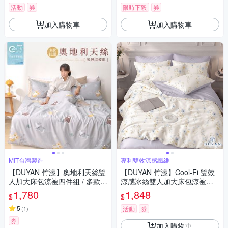
活動
券
限時下殺
券
加入購物車
加入購物車
MIT台灣製造
專利雙效涼感纖維
【DUYAN 竹漾】奧地利天絲雙
【DUYAN 竹漾】Cool-Fi 雙效
人加大床包涼被四件組 / 多款任
涼感冰絲雙人加大床包涼被四
選 台灣製(夜)
件組 / 冰藍花藤
1,780
1,848
$
$
5
(
1
)
活動
券
券
加入購物車