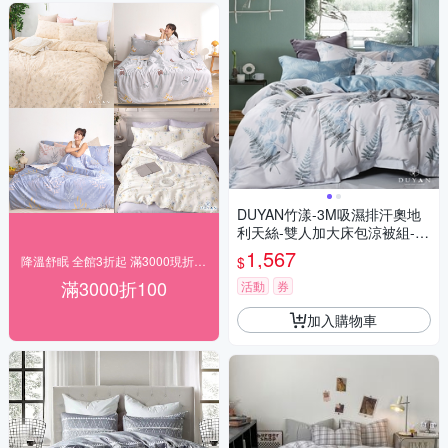
DUYAN竹漾-3M吸濕排汗奧地
利天絲-雙人加大床包涼被組-荷
塘月色 台灣製
1,567
$
降溫舒眠 全館3折起 滿3000現折100
滿3000折100
活動
券
加入購物車