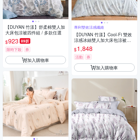
【DUYAN 竹漾】舒柔棉雙人加
專利雙效涼感纖維
大床包涼被四件組 / 多款任選
【DUYAN 竹漾】Cool-Fi 雙效
923
涼感冰絲雙人加大床包涼被四
89折
$
件組 / 多款任選
1,848
$
限時下殺
券
活動
券
加入購物車
加入購物車