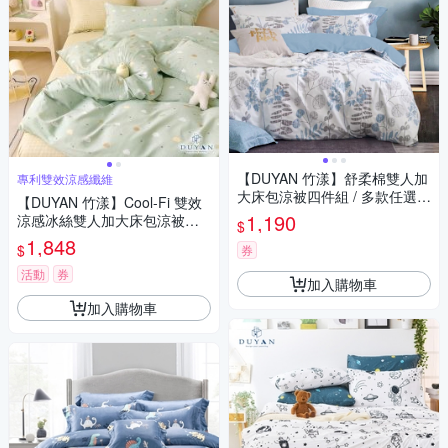
【DUYAN 竹漾】舒柔棉雙人加
專利雙效涼感纖維
大床包涼被四件組 / 多款任選
【DUYAN 竹漾】Cool-Fi 雙效
(夜)
1,190
涼感冰絲雙人加大床包涼被四
$
件組 / 雲朵漫遊
1,848
$
券
活動
券
加入購物車
加入購物車