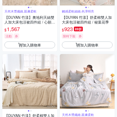
天然木漿纖維,親膚柔軟
觸感柔軟細緻,色澤明亮
【DUYAN 竹漾】奧地利天絲雙
【DUYAN 竹漾】舒柔棉雙人加
人加大床包涼被四件組 / 心願繡
大床包涼被四件組 / 秘葉花季
花 台灣製
1,567
923
89折
$
$
活動
券
限時下殺
券
加入購物車
加入購物車
天然木漿纖維,親膚柔軟
【DUYAN 竹漾】舒柔棉雙人加