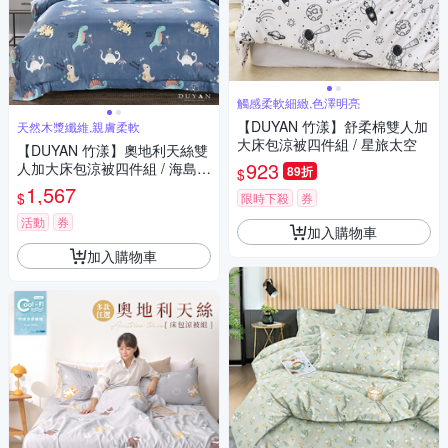
觸感柔軟細緻,色澤明亮
【DUYAN 竹漾】舒柔棉雙人加
天然木漿纖維,親膚柔軟
大床包涼被四件組 / 星旅太空
【DUYAN 竹漾】奧地利天絲雙
923
人加大床包涼被四件組 / 海島恐
89折
$
龍 台灣製
1,567
$
限時下殺
券
活動
券
加入購物車
加入購物車