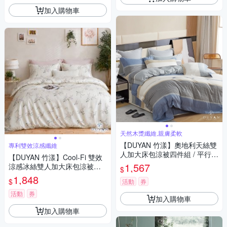
加入購物車
天然木漿纖維,親膚柔軟
【DUYAN 竹漾】奧地利天絲雙
專利雙效涼感纖維
人加大床包涼被四件組 / 平行寄
【DUYAN 竹漾】Cool-Fi 雙效
語 台灣製
1,567
涼感冰絲雙人加大床包涼被四
$
件組 / 清荷花語
1,848
$
活動
券
活動
券
加入購物車
加入購物車