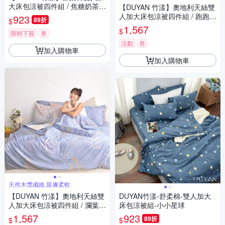
大床包涼被四件組 / 焦糖奶茶
【DUYAN 竹漾】奧地利天絲雙
台灣製
人加大床包涼被四件組 / 跑跑柯
923
89折
$
基 台灣製
1,567
$
限時下殺
券
活動
券
加入購物車
加入購物車
天然木漿纖維,親膚柔軟
【DUYAN 竹漾】奧地利天絲雙
DUYAN竹漾-舒柔棉-雙人加大
人加大床包涼被四件組 / 瀾葉初
床包涼被組-小小星球
夏 台灣製
1,567
923
89折
$
$