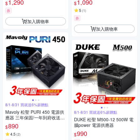
1,290
1,090
$
$
5
券
(
1
)
券
加入購物車
加入購物車
8/1-8/31 買就送6%超贈點
Mavoly 松聖 PURI 450 電源供
8/1-8/31 買就送6%超贈點
應器 三年保固/一年到府收送換
DUKE 松聖 M500-12 500W 電
新
890
腦power 電源供應器
$
990
$
4.5
(
2
)