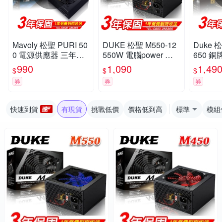
Mavoly 松聖 PURI 50
DUKE 松聖 M550-12
Duke 松
0 電源供應器 三年保
550W 電腦power 電
650 銅牌
固/一年到府收送換新
源供應器
s電源
990
1,090
1,49
$
$
$
券
券
券
快速到貨
有現貨
挑戰低價
價格低到高
標準
模組