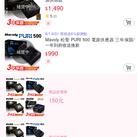
補貨中
1,490
$
5
(
2
)
券
8/1-8/31 買就送6%超贈點
Mavoly 松聖 PURI 500 電源供應器 三年保固/
一年到府收送換新
補貨中
990
$
券
商品折價券
150元
商品折價券