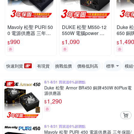
Mavoly 松聖 PURI 50
DUKE 松聖 M550-12
Duke 松
0 電源供應器 三年保
550W 電腦power 電
650 銅牌
固/一年到府收送換新
源供應器
s電源
990
1,090
1,49
$
$
$
券
券
券
快速到貨
有現貨
挑戰低價
價格低到高
標準
模組
8/1-8/31 買就送6%超贈點
Duke 松聖 Armor BR450 銅牌450W 80Plus電
源供應器
1,290
$
券
8/1-8/31 買就送6%超贈點
Mavoly 松聖 PURI 450 電源供應器 三年保固/