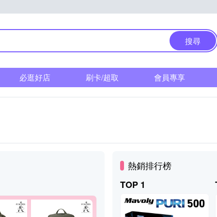
搜尋
必逛好店
刷卡/超取
會員專享
熱銷排行榜
TOP 1