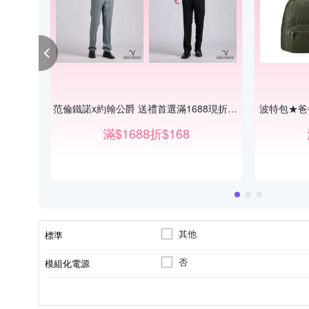
范倫鐵諾x約翰公爵 送禮首選滿1688現折168
波特包★爸
滿$1688折$168
其他
標準
否
模組化電源
120mm風扇
無
銅牌
401W~500W
501W~600W
風扇
瓦數(W)
80 plus認證