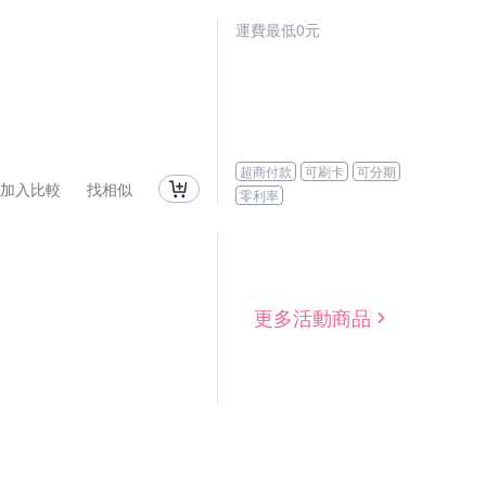
運費最低0元
超商付款
可刷卡
可分期
加入比較
找相似
零利率
更多活動商品