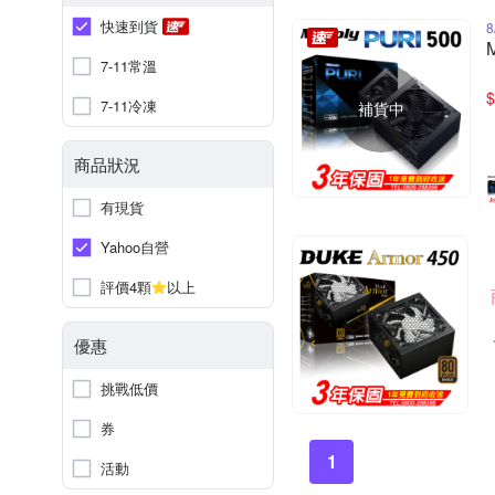
快速到貨
7-11常溫
$
7-11冷凍
補貨中
商品狀況
有現貨
Yahoo自營
評價4顆
以上
優惠
挑戰低價
券
1
活動