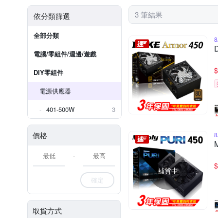
3 筆結果
依分類篩選
全部分類
電腦/零組件/週邊/遊戲
$
DIY零組件
電源供應器
401-500W
3
價格
-
$
補貨中
確定
取貨方式