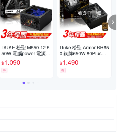
補貨中
0享9折
包包任選三件1200
【巔峰戰
DUKE 松聖 M550-12 5
Duke 松聖 Armor BR65
Duk
50W 電腦power 電源供
0 銅牌650W 80Plus電
0 銅
滿件折扣活動，購物任選3件固定1,200元、任選6件固定2,400元，依此類推。
應器
源供應器
源
1,090
1,490
1,
$
$
$
券
券
券