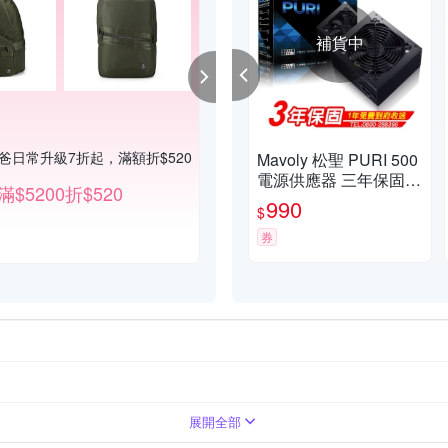
補貨中
爸日常升級7折起，滿額折$520
【PORTER 品牌券】限時2天 滿200
Mavoly 松聖 PURI 500
電源供應器 三年保固/
滿$5200折$520
滿2000享9折
一年到府收送換新
990
$
券
展開全部