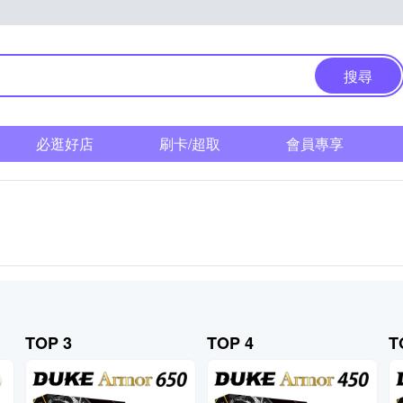
搜尋
必逛好店
刷卡/超取
會員專享
TOP 3
TOP 4
T