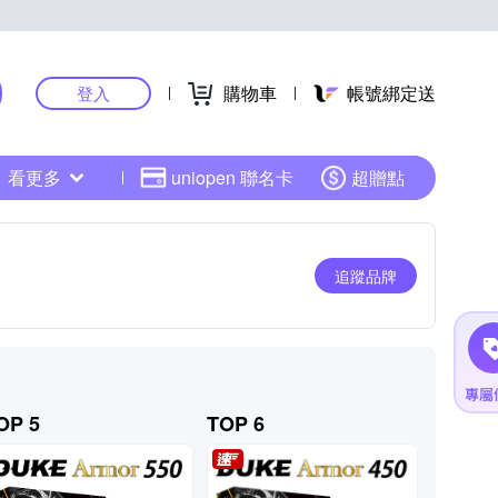
購物車
帳號綁定送
登入
看更多
uniopen 聯名卡
超贈點
追蹤品牌
OP 5
TOP 6
TOP