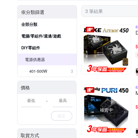
3 筆結果
依分類篩選
全部分類
電腦/零組件/週邊/遊戲
$
DIY零組件
電源供應器
401-500W
3
價格
-
$
補貨中
確定
取貨方式