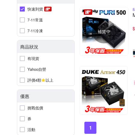
快速到貨
7-11常溫
$
7-11冷凍
補貨中
商品狀況
有現貨
Yahoo自營
評價4顆
以上
優惠
挑戰低價
券
1
活動