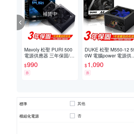
補貨中
Mavoly 松聖 PURI 500
DUKE 松聖 M550-12 5
電源供應器 三年保固/一
0W 電腦power 電源供
年到府收送換新
器
990
1,090
$
$
券
券
其他
標準
否
模組化電源
120mm風扇
無
銅牌
401W~500W
501W~600W
風扇
瓦數(W)
80 plus認證