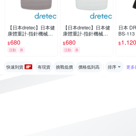
【日本dretec】日本健
【日本dretec】日本健
日本 D
康體重計-指針機械式-
康體重計-指針機械式-
BS-11
灰色(BS-306GYKO)
白色(BS-306WTKO)
(本產品
680
680
1,12
$
$
$
活動
券
活動
券
快速到貨
有現貨
挑戰低價
價格低到高
排序
更多