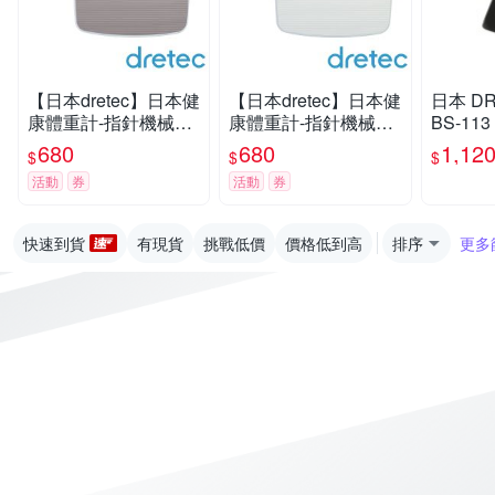
【日本dretec】日本健
【日本dretec】日本健
日本 D
康體重計-指針機械式-
康體重計-指針機械式-
BS-11
灰色(BS-306GYKO)
白色(BS-306WTKO)
(本產品
680
680
1,12
$
$
$
活動
券
活動
券
快速到貨
有現貨
挑戰低價
價格低到高
排序
更多