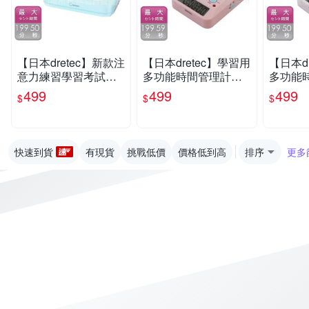
【日本dretec】新款注
【日本dretec】學習用
【日本d
意力練習學習考試計
多功能時間管理計時
多功能
時器-綠(T-603GN)
器-199時59分-粉藍色
器-199
499
499
499
$
$
$
(T-587PK)
580)
快速到貨
有現貨
挑戰低價
價格低到高
排序
更多