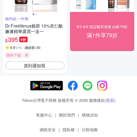
兩件組,一件價
Dr.FreeVenus藝群 10%杏仁酸
8/3-8/9 指定醫美保養 結帳79折
嫩膚精華露買一送一
滿1件享79折
395
8折
$
4.9
(
11
)
總銷量>50
限時下殺
券
貨到通知我
Yahoo台灣電子商務 版權所有 © 2026 服務條款(
更新
)
客服中心
|
關於我們
|
購物須知
網路安全
|
隱私權
|
分類地圖