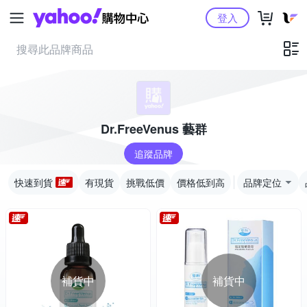
Yahoo購物中心
登入
Dr.FreeVenus 藝群
追蹤品牌
快速到貨
有現貨
挑戰低價
價格低到高
品牌定位
補貨中
補貨中