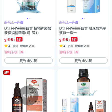
兩件組,一件價
兩件組,一件價
Dr.FreeVenus藝群 植物神經醯
Dr.FreeVenus藝群 玻尿酸精華
胺保濕精華露(買1送1)
液買一送一
395
395
8折
8折
$
$
4.9
4.8
(
25
)
總銷量>100
(
13
)
總銷量>100
限時下殺
券
限時下殺
券
貨到通知我
貨到通知我
補貨中