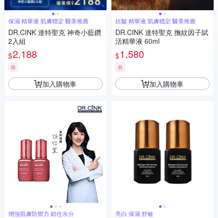
保濕 精華液 肌膚穩定 醫美推薦
抗皺 精華液 肌膚穩定 醫美推薦
DR.CINK 達特聖克 神奇小藍鑽
DR.CINK 達特聖克 撫紋因子賦
2入組
活精華液 60ml
2,188
1,580
$
$
券
券
加入購物車
加入購物車
增強肌膚防禦力 鎖住水分
亮白 保濕 舒敏