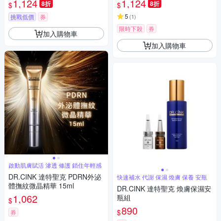
1,124
1,124
8折
8折
$
$
5
挑戰低價
券
(
1
)
限時下殺
券
加入購物車
加入購物車
啟動肌膚賦活 滲透 修護 鎖住年輕感
DR.CINK 達特聖克 PDRN外泌
快速補水 代謝 保濕 煥膚 保養 安瓶
體撫紋微晶精華 15ml
DR.CINK 達特聖克 煥膚保濕安
1,062
瓶組
$
890
$
券