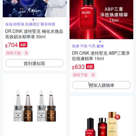
保濕 精華液 肌膚穩定 醫美推薦
DR.CINK 達特聖克 極化水微晶
長效鎖水精華液 30ml
704
8折
$
煥膚 平衡 勻亮 嫩膚
DR.CINK 達特聖克 ABP三重淨
限時下殺
券
痘煥膚精華 15ml
貨到通知我
633
8折
$
限時下殺
券
加入購物車