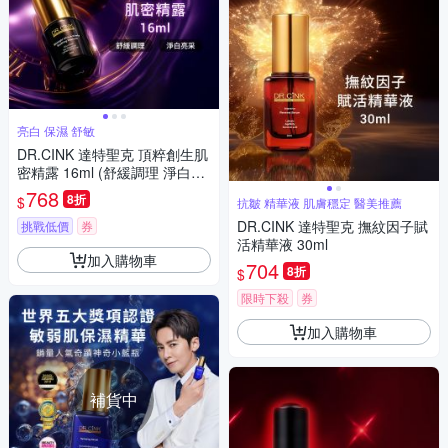
亮白 保濕 舒敏
DR.CINK 達特聖克 頂粹創生肌
密精露 16ml (舒緩調理 淨白亮
采 兩款供選)
768
8折
$
抗皺 精華液 肌膚穩定 醫美推薦
DR.CINK 達特聖克 撫紋因子賦
挑戰低價
券
活精華液 30ml
加入購物車
704
8折
$
限時下殺
券
加入購物車
補貨中