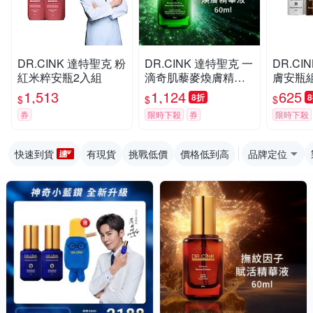
DR.CINK 達特聖克 粉
DR.CINK 達特聖克 一
DR.CI
紅米粹安瓶2入組
滴奇肌藜麥煥膚精華
膚安瓶組
液 60ml
1,513
1,124
625
8折
$
$
$
券
限時下殺
券
限時下殺
快速到貨
有現貨
挑戰低價
價格低到高
品牌定位