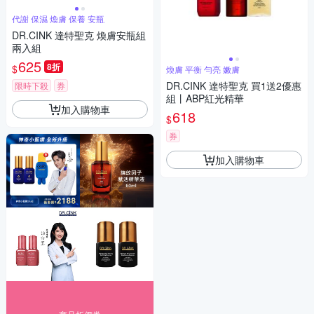
代謝 保濕 煥膚 保養 安瓶
DR.CINK 達特聖克 煥膚安瓶組
兩入組
625
8折
$
煥膚 平衡 勻亮 嫩膚
DR.CINK 達特聖克 買1送2優惠
限時下殺
券
組丨ABP紅光精華
加入購物車
618
$
券
加入購物車