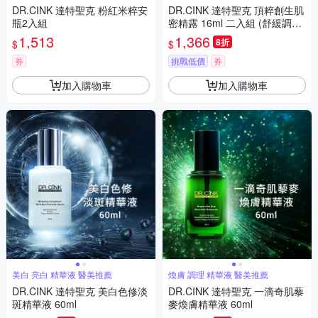
DR.CINK 達特聖克 粉紅米粹安
DR.CINK 達特聖克 頂粹創生肌
瓶2入組
密精露 16ml 二入組 (舒緩調理
淨白亮采 兩款供選)
1,513
1,366
8折
$
$
券
挑戰低價
券
加入購物車
加入購物車
美白 亮白 精華液 醫美推薦
煥膚 調理 精華液 醫美推薦
DR.CINK 達特聖克 美白色修淡
DR.CINK 達特聖克 一滴奇肌藜
斑精華液 60ml
麥煥膚精華液 60ml