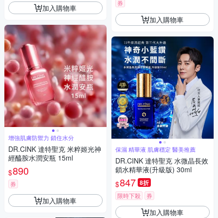
券
加入購物車
加入購物車
增強肌膚防禦力 鎖住水分
DR.CINK 達特聖克 米粹姬光神
保濕 精華液 肌膚穩定 醫美推薦
經醯胺水潤安瓶 15ml
DR.CINK 達特聖克 水微晶長效
890
鎖水精華液(升級版) 30ml
$
847
8折
$
券
限時下殺
券
加入購物車
加入購物車