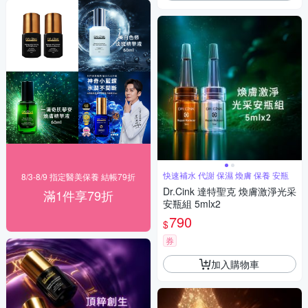
快速補水 代謝 保濕 煥膚 保養 安瓶
8/3-8/9 指定醫美保養 結帳79折
Dr.Cink 達特聖克 煥膚激淨光采
滿1件享79折
安瓶組 5mlx2
790
$
券
加入購物車