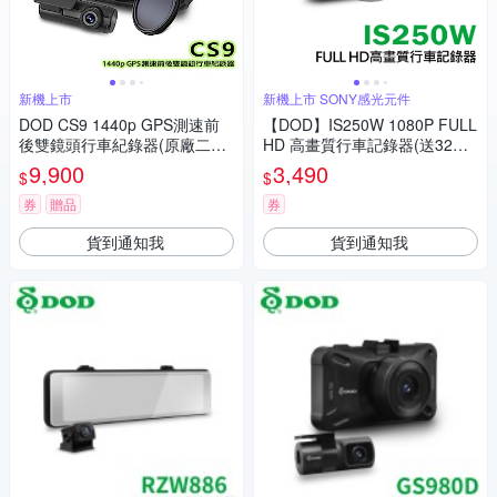
新機上市
新機上市 SONY感光元件
DOD CS9 1440p GPS測速前
【DOD】IS250W 1080P FULL
後雙鏡頭行車紀錄器(原廠二年
HD 高畫質行車記錄器(送32GB
保固)~速
記憶卡)
9,900
3,490
$
$
券
贈品
券
貨到通知我
貨到通知我