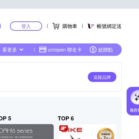
購物車
帳號綁定送
登入
看更多
uniopen 聯名卡
超贈點
追蹤品牌
OP 5
TOP 6
TOP