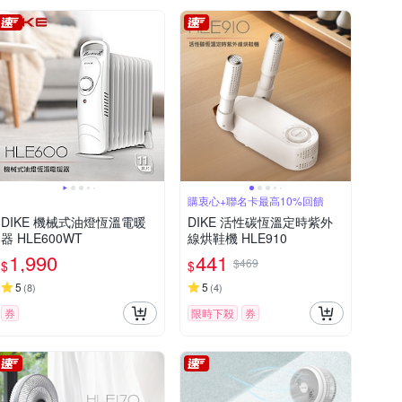
購衷心+聯名卡最高10%回饋
DIKE 機械式油燈恆溫電暖
DIKE 活性碳恆溫定時紫外
器 HLE600WT
線烘鞋機 HLE910
1,990
441
$469
$
$
5
5
(
8
)
(
4
)
券
限時下殺
券