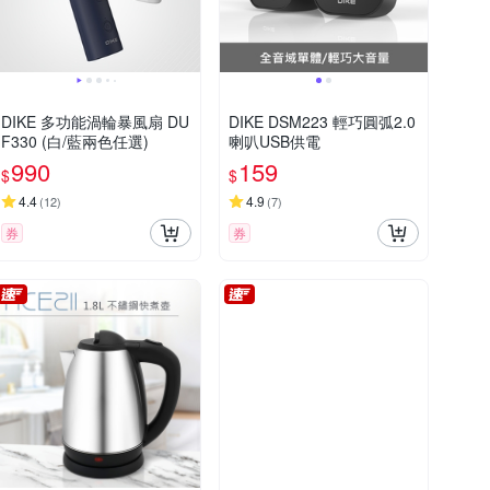
DIKE 多功能渦輪暴風扇 DU
DIKE DSM223 輕巧圓弧2.0
F330 (白/藍兩色任選)
喇叭USB供電
990
159
$
$
4.4
4.9
(
12
)
(
7
)
券
券