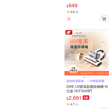
649
$
4.8
(
3
)
券
速熱除濕烘被，一次輕鬆殺菌
DIKE UV暖風殺菌除蟎機 特
仕版 HCF300WT
2,691
9折
$
4.7
(
1
)