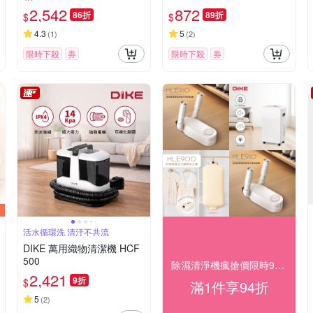
2,542
872
86折
89折
$
$
4.3
5
(
1
)
(
2
)
限時下殺
券
限時下殺
券
活水循環洗 清汙不共流
DIKE 萬用織物清潔機 HCF
500
除濕清淨機瘋搶價限時94折
2,421
9折
$
滿1件享94折
5
(
2
)