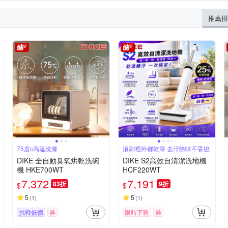
捲髮器
前置喇叭
HDMI 影音傳輸線
15人份
榨汁機
專業型調理機
無線鍵
11L~20L
推薦排
行動電冰箱
集塵袋
VGA螢幕訊號線
公對公3.5mm音源
電子鍋
其他配件
75度c高溫洗滌
滾刷裡外都乾淨 去汙除味不妥協
DIKE 全自動臭氧烘乾洗碗
DIKE S2高效自清潔洗地機
機 HKE700WT
HCF220WT
7,372
7,191
83折
9折
$
$
5
5
(
1
)
(
1
)
挑戰低價
券
限時下殺
券