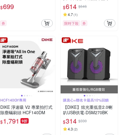
叭
699
614
$646
$
$
4.7
(
1
)
券
限時下殺
券
HCF140GY專用
購衷心+聯名卡最高10%回饋
DIKE 淨速吸 V2 專業拍打式
【DIKE】炫光重低音2.0喇
除塵蟎刷頭 HCF140DM
叭USB供電-DSM270BK
1,791
314
9折
$330
$
$
4.3
(
2
)