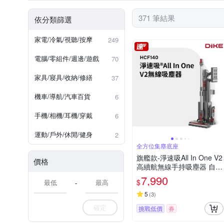
捲髮棒
出水孔
4人份~5人份
波浪捲
可插電
10L以下
自動
滾輪
371 筆結果
依分類篩選
有線鍵盤
邊刷
冰桶
機械鍵盤
烘被
電池
家電/冷氣/視聽/按摩
249
電腦/零組件/週邊/遊戲
70
家具/寢具/收納/修繕
37
機車/導航/汽車百貨
6
手機/相機/耳機/穿戴
6
運動/戶外/休閒/健身
2
全方位集塵底座
旗艦款-淨速吸All In One V2
價格
高續航無線手持吸塵器 自動
集塵-吸塵/除蹣/洗地(含除蹣
7,990
$
-
刷頭/洗地刷頭)
5
(
3
)
確定
挑戰低價
券