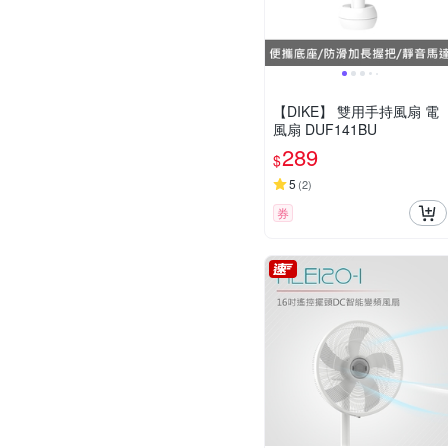
【DIKE】 雙用手持風扇 電
風扇 DUF141BU
289
$
5
(
2
)
券