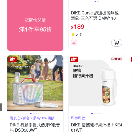
DIKE Curve 超適握感無線
滑鼠-三色可選 DMW110
夜間快閃價
189
$
滿1件享95折
5
(
3
)
券
購衷心+聯名卡最高10%回饋
即榨即飲
DIKE 行動手提式藍牙K歌音
DIKE 便攜隨行果汁機 HKE4
箱 DSO580WT
01WT