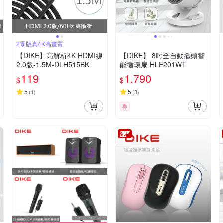
2零版真4K高畫質
【DIKE】高解析4K HDMI線
【DIKE】 8吋全自動擺頭智
2.0版-1.5M-DLH515BK
能循環扇 HLE201WT
119
1,790
$
$
5
5
(
1
)
(
3
)
券