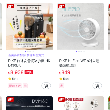
百萬募資好評 多種料理方式
DIKE 好冰友雪泥冰沙機 HK
DIKE HLE210WT 8吋自動
E430BK
擺頭循環扇
8,938
849
82折
$
$
5
5
(
1
)
(
2
)
限時下殺
券
券