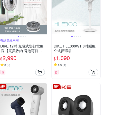
有線無線兩用
DIKE 12吋 充電式變頻電風
DIKE HLE300WT 8吋颶風
扇 【完美收納 電池可替
立式循環扇
換】 電風扇 風扇 無線風扇
2,990
1,090
$
$
露營風扇 充電風扇 HLE170
WT
5
4.9
(
2
)
(
4
)
券
券