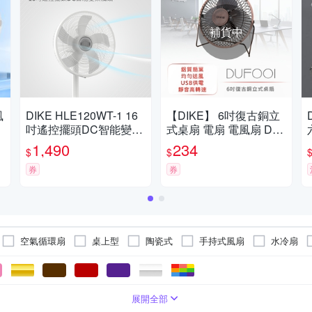
補貨中
DIKE HLE120WT-1 16
【DIKE】 6吋復古銅立
吋遙控擺頭DC智能變頻
式桌扇 電扇 電風扇 DU
風扇
F001BN
1,490
234
$
$
券
券
空氣循環扇
桌上型
陶瓷式
手持式風扇
水冷扇
份~6人份
外
萬用鍋
左右喇叭
七片式
會議
一般插頭
2人份
七片式以上
重低音
家用音響
電池
烘鞋
4人份
磁吸
兩片式
車用音響
USB HUB 集線器
2公升以上
握把 / 背帶
四片式
電腦
1公升以下
烘衣
6人
電
V
240V
ALL IN ONE (AI
展開全部