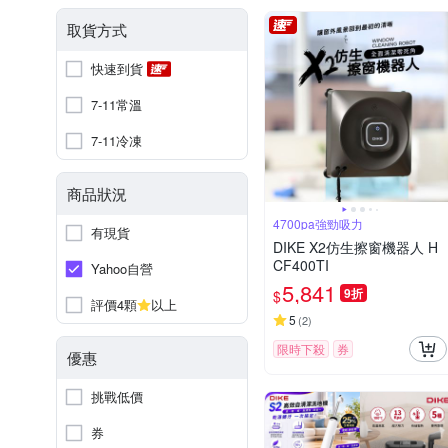
取貨方式
快速到貨
7-11常溫
7-11冷凍
商品狀況
4700pa強勁吸力
有現貨
DIKE X2仿生擦窗機器人 H
CF400TI
Yahoo自營
5,841
9折
$
評價4顆
以上
5
(
2
)
限時下殺
券
優惠
挑戰低價
券