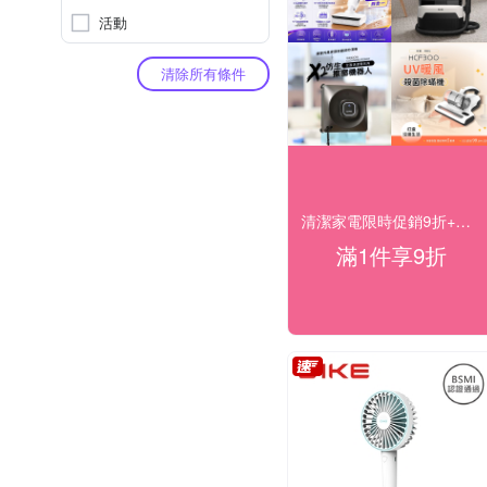
活動
清除所有條件
清潔家電限時促銷9折+快速到貨
滿1件享9折