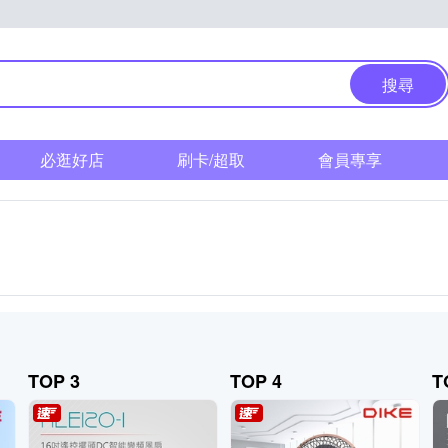
搜尋
必逛好店
刷卡/超取
會員專享
TOP 3
TOP 4
T