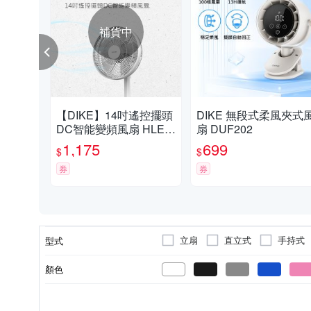
補貨中
【DIKE】14吋遙控擺頭
DIKE 無段式柔風夾式風
DC智能變頻風扇 HLE1
扇 DUF202
00WT-1
1,175
699
$
$
券
券
立扇
直立式
手持式
型式
顏色
有線滑鼠
行動K歌
傳輸
三片式
1~2公升
充電
五片式
家庭K歌
10人份
無線滑鼠
主喇叭
無
5人
戶
110V
100V
110~220
類型
電壓
適用
功能
風扇葉數
容量