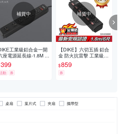
補貨中
補貨中
DIKE工業級鋁合金一開
【DIKE】六切五插 鋁合
DI
六座電源延長線-1.8M D
金 防火抗雷擊 工業級電
碗機
AH166BK
源延長線-6尺/1.8M DAH
399
859
7,
$
$
$
256BK
活動
券
券
挑戰
桌扇
葉片式
夾扇
攜帶型
份
陶爐
固定式
電鍋
電烤盤
多角度調整
8人份~9人份
電磁爐
環繞喇叭
O)
31L~40L
更多
更多
更多