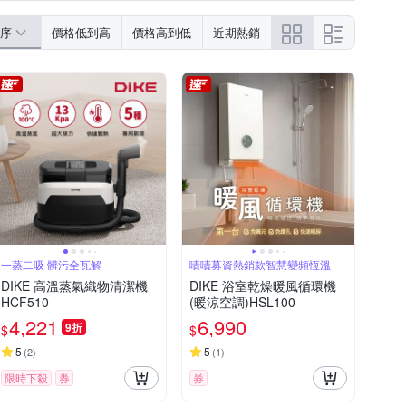
盤
壓力鍋
手機支架
行車導航支架
序
價格低到高
價格高到低
近期熱銷
線
影像擷取設備
USB風扇
一蒸二吸 髒污全瓦解
嘖嘖募資熱銷款智慧變頻恆溫
DIKE 高溫蒸氣織物清潔機
DIKE 浴室乾燥暖風循環機
HCF510
(暖涼空調)HSL100
4,221
6,990
9折
$
$
5
5
(
2
)
(
1
)
限時下殺
券
券