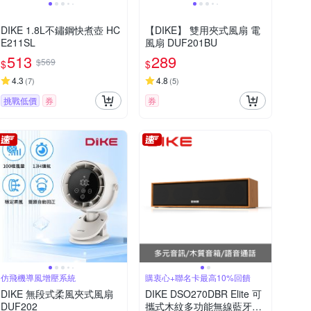
DIKE 1.8L不鏽鋼快煮壺 HC
【DIKE】 雙用夾式風扇 電
E211SL
風扇 DUF201BU
513
289
$569
$
$
4.3
4.8
(
7
)
(
5
)
挑戰低價
券
券
仿飛機導風增壓系統
購衷心+聯名卡最高10%回饋
DIKE 無段式柔風夾式風扇
DIKE DSO270DBR Elite 可
DUF202
攜式木紋多功能無線藍牙喇