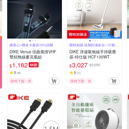
購衷心+聯名卡最高10%回饋
限時加碼 送飛利浦多合一行動電
源
DIKE Venus 佳曲風情VHF
DIKE 淨速吸無線手持吸塵
雙頻無線麥克風組
器-特仕版 HCF130WT
1,182
3,027
86折
$3,290
$
$
5
5
(
4
)
(
1
)
限時下殺
券
限時下殺
券