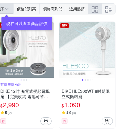
序
價格低到高
價格高到低
近期熱銷
有線無線兩用
DIKE 12吋 充電式變頻電風
DIKE HLE300WT 8吋颶風
扇 【完美收納 電池可替
立式循環扇
換】 電風扇 風扇 無線風扇
2,990
1,090
$
$
露營風扇 充電風扇 HLE170
WT
5
4.9
(
2
)
(
4
)
券
券