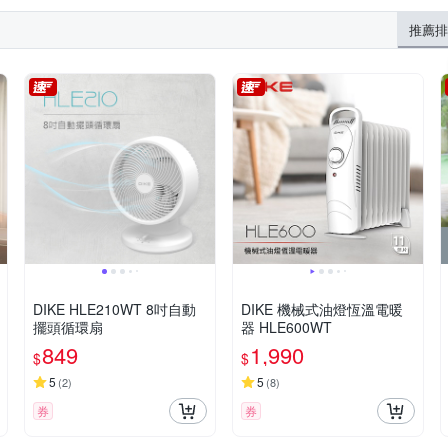
推薦排
DIKE HLE210WT 8吋自動
DIKE 機械式油燈恆溫電暖
擺頭循環扇
器 HLE600WT
849
1,990
$
$
5
5
(
2
)
(
8
)
券
券