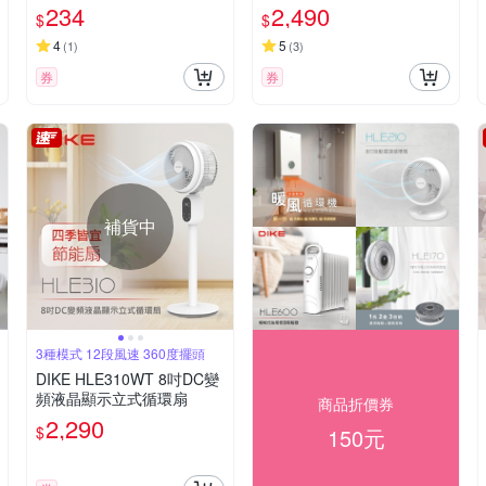
234
2,490
$
$
4
5
(
1
)
(
3
)
券
券
補貨中
3種模式 12段風速 360度擺頭
DIKE HLE310WT 8吋DC變
頻液晶顯示立式循環扇
商品折價券
2,290
$
150元