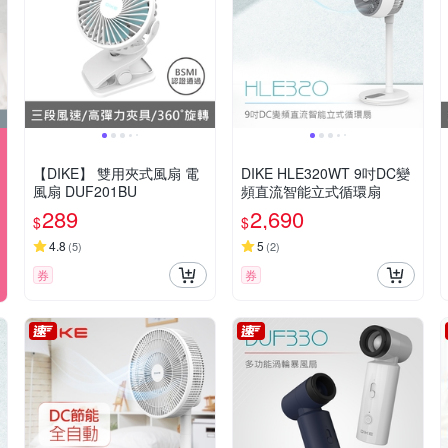
【DIKE】 雙用夾式風扇 電
DIKE HLE320WT 9吋DC變
風扇 DUF201BU
頻直流智能立式循環扇
289
2,690
$
$
4.8
5
(
5
)
(
2
)
券
券