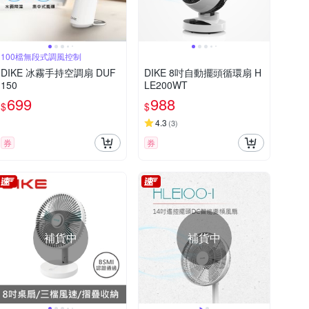
100檔無段式調風控制
DIKE 冰霧手持空調扇 DUF
DIKE 8吋自動擺頭循環扇 H
150
LE200WT
699
988
$
$
4.3
(
3
)
券
券
補貨中
補貨中