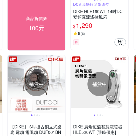
DC直流變頻 遠端遙控
DIKE HLE160WT 14吋DC
變頻直流遙控風扇
商品折價券
1,290
$
100元
5
(
6
)
券
補貨中
補貨中
【DIKE】 6吋復古銅立式桌
DIKE 廣角恆溫智慧電暖器
扇 電扇 電風扇 DUF001BN
HLE520WT [限時優惠]