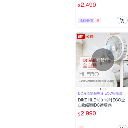
2,490
$
挑戰低價
券
補貨中
DC直流變頻馬達 ECO智能溫度
感知
DIKE HLE130 12吋ECO全
自動擺頭DC循環扇
2,990
$