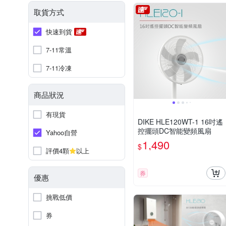
取貨方式
快速到貨
7-11常溫
7-11冷凍
商品狀況
有現貨
DIKE HLE120WT-1 16吋遙
控擺頭DC智能變頻風扇
Yahoo自營
1,490
$
評價4顆
以上
券
優惠
挑戰低價
券