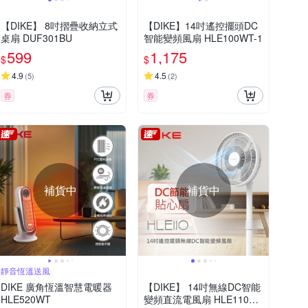
【DIKE】 8吋摺疊收納立式
【DIKE】14吋遙控擺頭DC
桌扇 DUF301BU
智能變頻風扇 HLE100WT-1
599
1,175
$
$
4.9
4.5
(
5
)
(
2
)
券
券
補貨中
補貨中
靜音恆溫送風
DIKE 廣角恆溫智慧電暖器
【DIKE】 14吋無線DC智能
HLE520WT
變頻直流電風扇 HLE110W