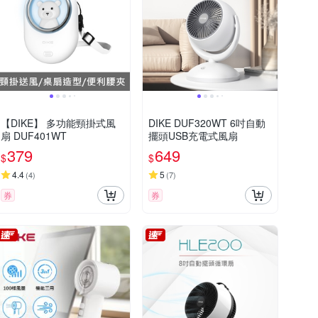
【DIKE】 多功能頸掛式風
DIKE DUF320WT 6吋自動
扇 DUF401WT
擺頭USB充電式風扇
379
649
$
$
4.4
5
(
4
)
(
7
)
券
券