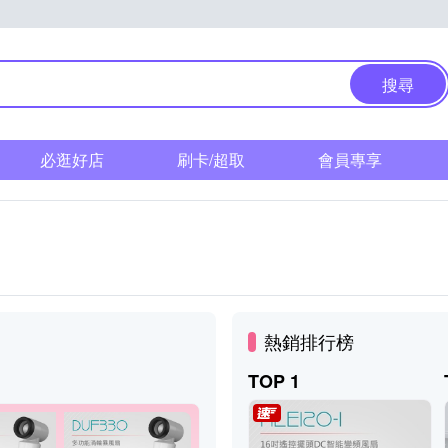
搜尋
必逛好店
刷卡/超取
會員專享
熱銷排行榜
TOP 1