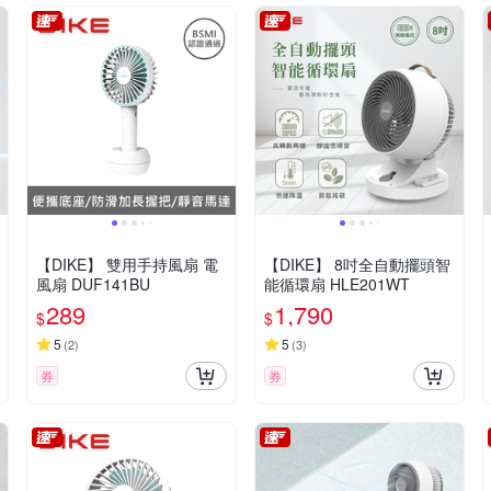
【DIKE】 雙用手持風扇 電
【DIKE】 8吋全自動擺頭智
風扇 DUF141BU
能循環扇 HLE201WT
289
1,790
$
$
5
5
(
2
)
(
3
)
券
券