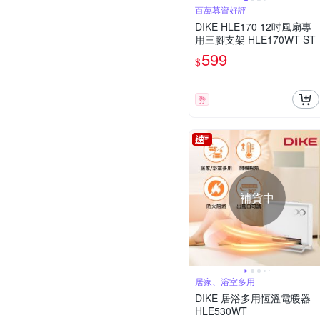
百萬募資好評
DIKE HLE170 12吋風扇專
用三腳支架 HLE170WT-ST
599
$
券
補貨中
居家、浴室多用
DIKE 居浴多用恆溫電暖器
HLE530WT