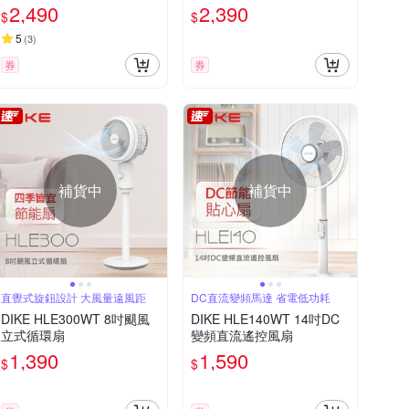
T
2,490
2,390
$
$
5
(
3
)
券
券
補貨中
補貨中
直覺式旋鈕設計 大風量遠風距
DC直流變頻馬達 省電低功耗
DIKE HLE300WT 8吋颶風
DIKE HLE140WT 14吋DC
立式循環扇
變頻直流遙控風扇
1,390
1,590
$
$