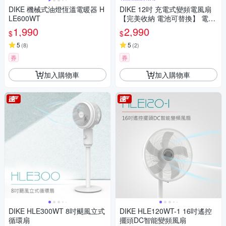
DIKE 機械式油燈恆溫電暖器 H
DIKE 12吋 充電式變頻電風扇
LE600WT
【完美收納 電池可替換】 電風
扇 風扇 無線風扇 露營風扇 充
1,990
2,990
$
$
電風扇 HLE170WT
5
5
(
8
)
(
2
)
券
券
加入購物車
加入購物車
DIKE HLE300WT 8吋颶風立式
DIKE HLE120WT-1 16吋遙控
循環扇
擺頭DC智能變頻風扇