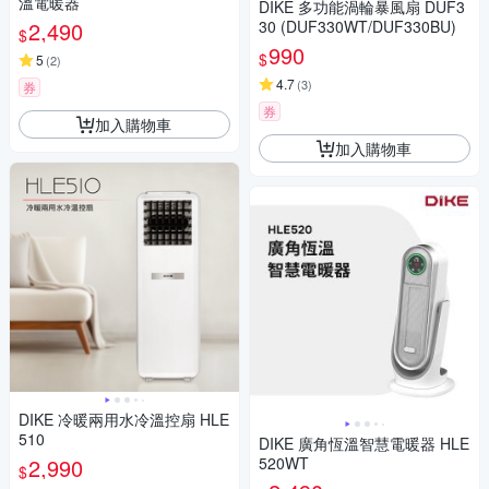
溫電暖器
DIKE 多功能渦輪暴風扇 DUF3
2,490
30 (DUF330WT/DUF330BU)
$
990
$
5
(
2
)
4.7
(
3
)
券
券
加入購物車
加入購物車
DIKE 冷暖兩用水冷溫控扇 HLE
510
DIKE 廣角恆溫智慧電暖器 HLE
2,990
520WT
$