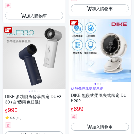
券
加入購物車
加入購物車
仿飛機導風增壓系統
DIKE 無段式柔風夾式風扇 DU
DIKE 多功能渦輪暴風扇 DUF3
F202
30 (白/藍兩色任選)
699
990
$
$
券
4.4
(
12
)
券
加入購物車