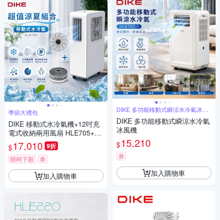
DIKE 多功能移動式瞬涼水冷氣冰風
季節大禮包
機
DIKE 多功能移動式瞬涼水冷氣
DIKE 移動式水冷氣機+12吋充
冰風機
電式收納兩用風扇 HLE705+HL
15,210
E170(優惠組合)
17,010
$
9折
$
券
限時下殺
券
加入購物車
加入購物車