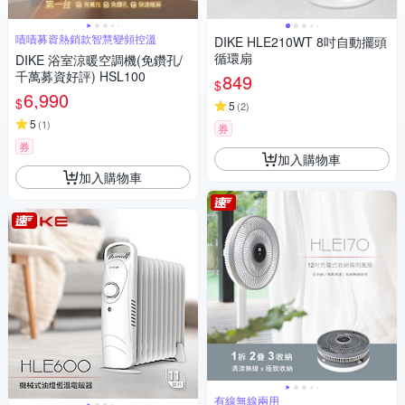
嘖嘖募資熱銷款智慧變頻控溫
DIKE HLE210WT 8吋自動擺頭
循環扇
DIKE 浴室涼暖空調機(免鑽孔/
千萬募資好評) HSL100
849
$
6,990
$
5
(
2
)
5
(
1
)
券
券
加入購物車
加入購物車
有線無線兩用