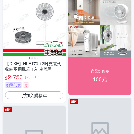
【DIKE】HLE170 12吋充電式
收納兩用風扇 1入 車麗屋
商品折價券
2,750
$2,989
$
100元
挑戰低價
券
加入購物車