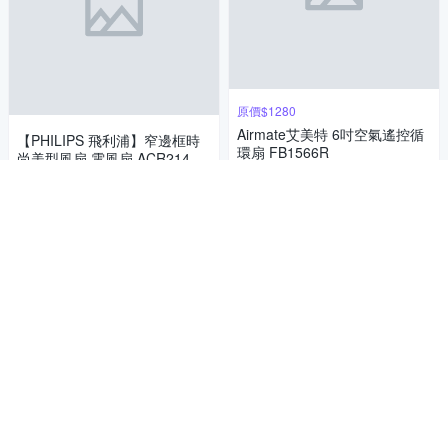
原價$1280
Airmate艾美特 6吋空氣遙控循
【PHILIPS 飛利浦】窄邊框時
環扇 FB1566R
尚美型風扇 電風扇 ACR2142S
918
F
1,490
$
$
5
(
2
)
總銷量>50
4.8
(
5
)
券
券
加入購物車
加入購物車