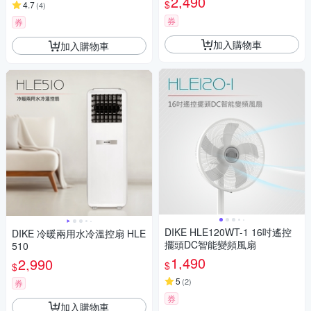
2,490
$
4.7
(
4
)
券
券
加入購物車
加入購物車
DIKE HLE120WT-1 16吋遙控
DIKE 冷暖兩用水冷溫控扇 HLE
擺頭DC智能變頻風扇
510
1,490
2,990
$
$
5
(
2
)
券
券
加入購物車