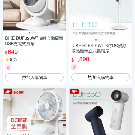
DIKE DUF320WT 6吋自動擺頭
USB充電式風扇
DIKE HLE310WT 8吋DC變頻
649
液晶顯示立式循環扇
$
1,890
$
5
(
7
)
券
券
加入購物車
加入購物車