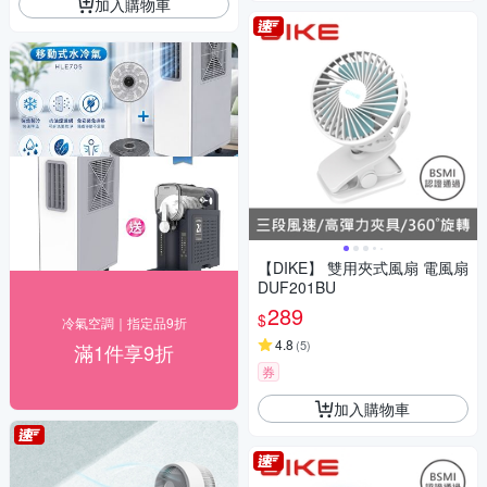
加入購物車
【DIKE】 雙用夾式風扇 電風扇
DUF201BU
289
$
冷氣空調｜指定品9折
4.8
(
5
)
滿1件享9折
券
加入購物車