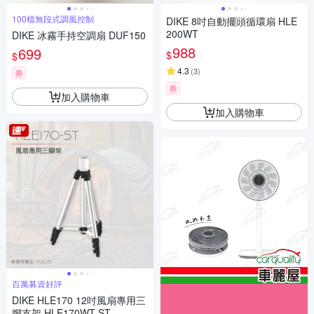
100檔無段式調風控制
DIKE 8吋自動擺頭循環扇 HLE
200WT
DIKE 冰霧手持空調扇 DUF150
988
699
$
$
4.3
(
3
)
券
券
加入購物車
加入購物車
百萬募資好評
DIKE HLE170 12吋風扇專用三
腳支架 HLE170WT-ST