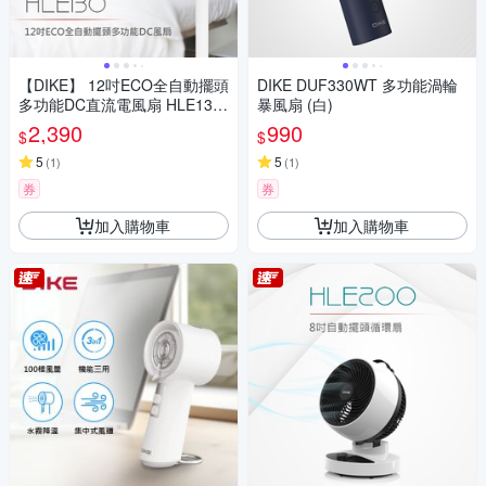
【DIKE】 12吋ECO全自動擺頭
DIKE DUF330WT 多功能渦輪
多功能DC直流電風扇 HLE130
暴風扇 (白)
WT
2,390
990
$
$
5
5
(
1
)
(
1
)
券
券
加入購物車
加入購物車