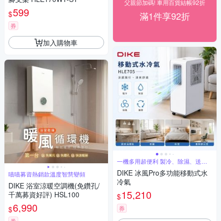
父親節加碼! 車用百貨結帳92折
599
$
滿1件享92折
券
加入購物車
一機多用超便利 製冷、除濕、送風3
合1
DIKE 冰風Pro多功能移動式水
嘖嘖募資熱銷款溫度智慧變頻
冷氣
DIKE 浴室涼暖空調機(免鑽孔/
15,210
千萬募資好評) HSL100
$
6,990
券
$
券