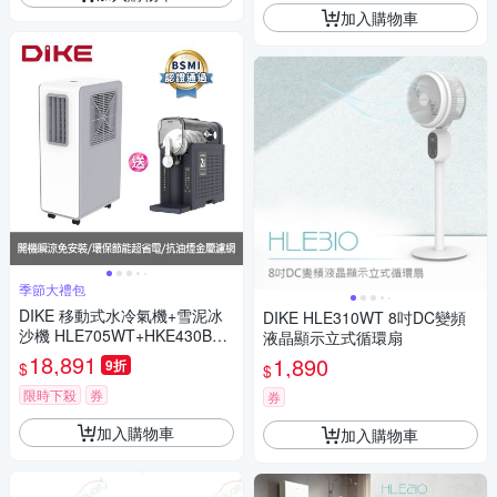
加入購物車
季節大禮包
DIKE 移動式水冷氣機+雪泥冰
DIKE HLE310WT 8吋DC變頻
沙機 HLE705WT+HKE430BK
液晶顯示立式循環扇
(優惠組合)
18,891
1,890
9折
$
$
限時下殺
券
券
加入購物車
加入購物車