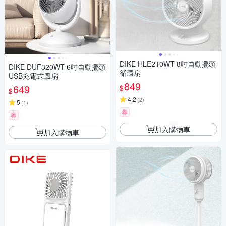
DIKE HLE210WT 8吋自動擺頭
DIKE DUF320WT 6吋自動擺頭
循環扇
USB充電式風扇
849
649
$
$
4.2
(
2
)
5
(
1
)
券
券
加入購物車
加入購物車