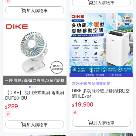
加入購物車
加入購物車
高效冷/暖房 除溼雙風管
DIKE 多功能冷暖型變頻移動空
【DIKE】 雙用夾式風扇 電風扇
調HLE704
DUF201BU
19,900
289
$
$
券
券
加入購物車
加入購物車