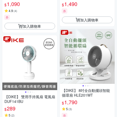
1,090
1,490
$
$
4.9
(
4
)
券
券
加入購物車
加入購物車
【DIKE】 8吋全自動擺頭智能
循環扇 HLE201WT
【DIKE】 雙用手持風扇 電風扇
1,790
DUF141BU
$
289
$
5
(
3
)
5
(
2
)
券