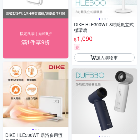
DIKE HLE300WT 8吋颶風立式
循環扇
指定風扇｜結帳9折
1,090
$
滿1件享9折
券
加入購物車
DIKE HLE530WT 居浴多用恆