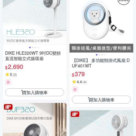
DIKE HLE320WT 9吋DC變頻
直流智能立式循環扇
【DIKE】 多功能頸掛式風扇 D
2,690
UF401WT
$
379
$
5
(
2
)
4.4
券
(
4
)
券
加入購物車
加入購物車