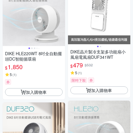
DIKE晶片製冷支架多功能扇小
DIKE HLE220WT 8吋全自動擺
風扇電風扇DUF341WT
頭DC智能循環扇
479
1,850
$532
$
$
5
(
1
)
5
(
1
)
限時下殺
券
券
加入購物車
加入購物車