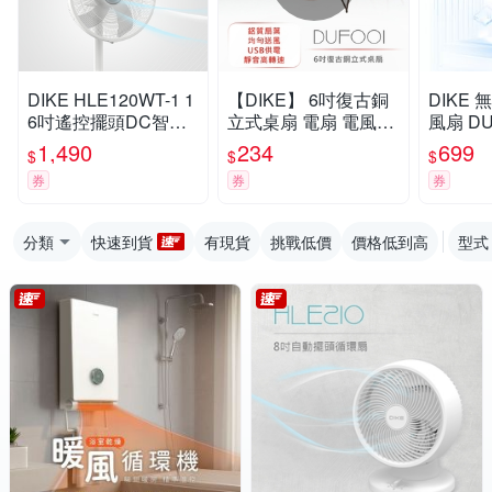
DIKE HLE120WT-1 1
【DIKE】 6吋復古銅
DIKE 無段式柔風夾式
6吋遙控擺頭DC智能
立式桌扇 電扇 電風扇
風扇 
變頻風扇
DUF001BN
1,490
234
699
$
$
$
券
券
券
分類
快速到貨
有現貨
挑戰低價
價格低到高
型式