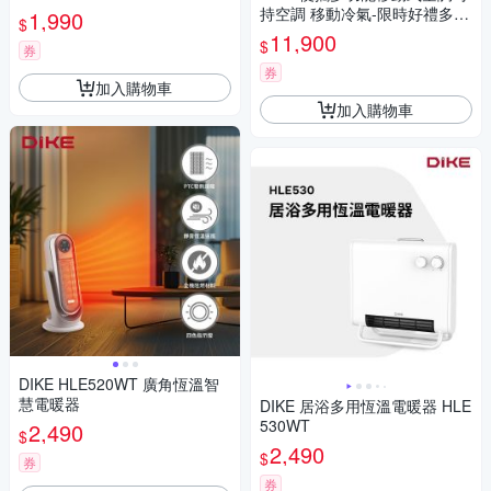
持空調 移動冷氣-限時好禮多選
1,990
$
1
11,900
$
券
券
加入購物車
加入購物車
DIKE HLE520WT 廣角恆溫智
慧電暖器
DIKE 居浴多用恆溫電暖器 HLE
530WT
2,490
$
2,490
$
券
券