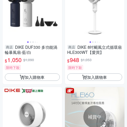
DIKE DUF330 多功能渦
DIKE 8吋颶風立式循環扇
商店
商店
輪暴風扇-藍/白
HLE300WT【愛買】
1,050
948
$1,090
$1,053
$
$
限時下殺
限時下殺
加入購物車
加入購物車
補貨中