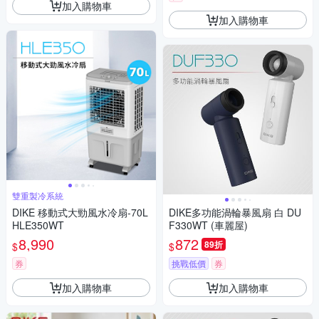
加入購物車
加入購物車
雙重製冷系統
DIKE 移動式大勁風水冷扇-70L
DIKE多功能渦輪暴風扇 白 DU
HLE350WT
F330WT (車麗屋)
8,990
872
89折
$
$
券
挑戰低價
券
加入購物車
加入購物車