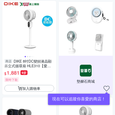
DIKE 8吋DC變頻液晶顯
商店
示立式循環扇 HLE310【愛
買】
1,881
9折
$
限時下殺
墊腳石商城
加入購物車
現在可以追蹤你喜愛的商店！