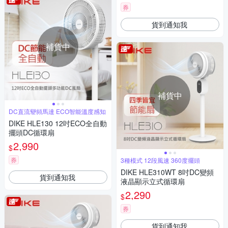
券
貨到通知我
補貨中
補貨中
DC直流變頻馬達 ECO智能溫度感知
DIKE HLE130 12吋ECO全自動
擺頭DC循環扇
2,990
$
券
3種模式 12段風速 360度擺頭
DIKE HLE310WT 8吋DC變頻
貨到通知我
液晶顯示立式循環扇
2,290
$
券
貨到通知我