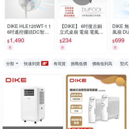
DIKE HLE120WT-1 1
【DIKE】 6吋復古銅
DIKE 無段式柔風夾式
6吋遙控擺頭DC智能
立式桌扇 電扇 電風扇
風扇 
變頻風扇
DUF001BN
1,490
234
699
$
$
$
券
券
券
分類
快速到貨
有現貨
挑戰低價
價格低到高
型式