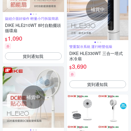
補貨中
旋紐介面好操作 輕量小巧拆裝簡易
DIKE HLE210WT 8吋自動擺頭
循環扇
1,090
$
券
雙重製冷系統 運行輕聲低噪
DIKE HLE330WT 三合一塔式
貨到通知我
水冷扇
3,690
$
券
貨到通知我
補貨中