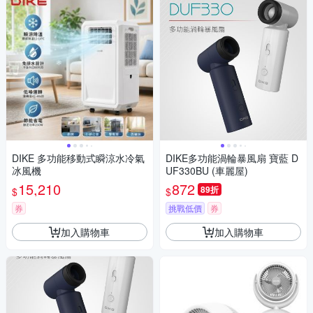
DIKE 多功能移動式瞬涼水冷氣
DIKE多功能渦輪暴風扇 寶藍 D
冰風機
UF330BU (車麗屋)
15,210
872
89折
$
$
券
挑戰低價
券
加入購物車
加入購物車