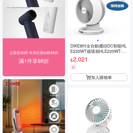
DIKE8吋全自動擺頭DC智能HL
E220WT循環扇HLE220WT-C
父親節加碼! 車用百貨結帳88折
OOL
2,021
滿1件享88折
$
券
加入購物車