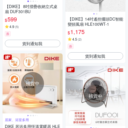
【DIKE】 8吋摺疊收納立式桌
扇 DUF301BU
599
【DIKE】14吋遙控擺頭DC智能
$
變頻風扇 HLE100WT-1
4.9
(
5
)
1,175
$
券
4.5
(
2
)
貨到通知我
券
貨到通知我
補貨中
補貨中
居家、浴室多用
DIKE 居浴多用恆溫電暖器 HLE