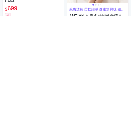
F202
699
$
親膚透氣 柔軟細膩 健康無異味 鎖溫
保暖
ANTIAN 冬季多功能熱敷暖身
券
電熱毯 折疊收納加熱墊 暖宮/暖
加入購物車
腿/暖背/暖手 加熱毯 30*60cm
679
$
4.8
(
3
)
券
加入購物車
DC直流馬達，12W超低耗電
SAMPO聲寶 11吋DC馬達USB
循環桌立扇 SK-SA11USDR
1,604
$1,688
$