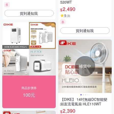
520WT
券
2,490
$
貨到通知我
5
(
3
)
券
貨到通知我
補貨中
商品折價券
100元
【DIKE】 14吋無線DC智能變
頻直流電風扇 HLE110WT
2,390
$