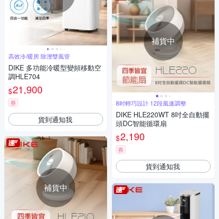
補貨中
高效冷/暖房 除溼雙風管
DIKE 多功能冷暖型變頻移動空
調HLE704
21,900
$
券
8时輕巧設計 12段風速調整
DIKE HLE220WT 8吋全自動擺
貨到通知我
頭DC智能循環扇
2,190
$
券
貨到通知我
補貨中