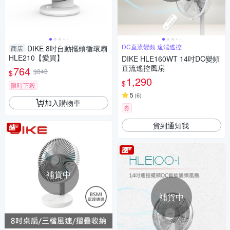
DC直流變頻 遠端遙控
DIKE 8吋自動擺頭循環扇
商店
HLE210【愛買】
DIKE HLE160WT 14吋DC變頻
直流遙控風扇
764
$848
$
1,290
$
限時下殺
5
(
6
)
加入購物車
券
貨到通知我
補貨中
補貨中