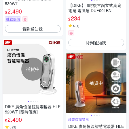
530WT
【DIKE】 6吋復古銅立式桌扇
2,490
電扇 電風扇 DUF001BN
$
234
$
挑戰低價
券
4
(
1
)
貨到通知我
券
貨到通知我
補貨中
補貨中
DIKE 廣角恆溫智慧電暖器 HLE
520WT [限時優惠]
2,490
靜音恆溫送風
$
DIKE 廣角恆溫智慧電暖器 HLE
5
(
3
)