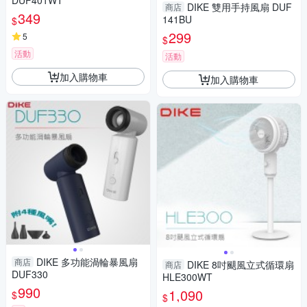
DUF401WT
DIKE 雙用手持風扇 DUF
商店
349
141BU
$
299
5
$
活動
活動
加入購物車
加入購物車
DIKE 多功能渦輪暴風扇
商店
DIKE 8吋颶風立式循環扇
商店
DUF330
HLE300WT
990
1,090
$
$