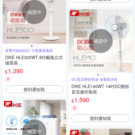
補貨中
補貨中
直覺式旋鈕設計 大風量遠風距
DIKE HLE300WT 8吋颶風立式
循環扇
1,390
$
券
DC直流變頻馬達 省電低功耗
DIKE HLE140WT 14吋DC變頻
貨到通知我
直流遙控風扇
1,590
$
券
貨到通知我
補貨中