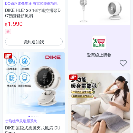
DC磁浮電機馬達 省電節能低功耗
DIKE HLE120 16吋遙控擺頭D
C智能變頻風扇
1,990
$
券
貨到通知我
愛買線上購物
仿飛機導風增壓系統
DIKE 無段式柔風夾式風扇 DU