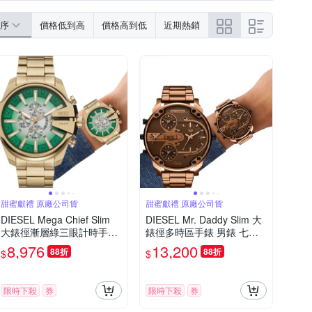
序
價格低到高
價格高到低
近期熱銷
甜蜜獻禮 原廠公司貨
甜蜜獻禮 原廠公司貨
DIESEL Mega Chief Slim
DIESEL Mr. Daddy Slim 大
大錶徑漸層綠三眼計時手錶
錶徑多時區手錶 男錶 七夕
七夕浪漫購 送禮首選-48m
浪漫購 送禮首選-古銅色/54
8,976
13,200
88折
88折
$
$
m DZ4684
mm DZ7493
限時下殺
券
限時下殺
券