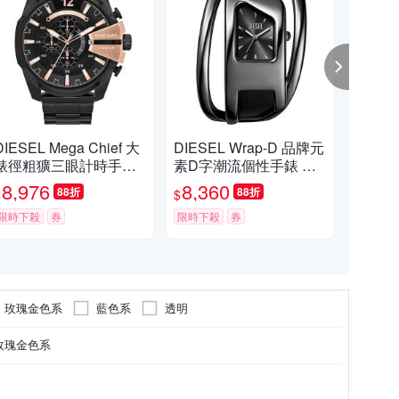
DIESEL Mega Chief 大
DIESEL Wrap-D 品牌元
DIE
錶徑粗獷三眼計時手錶
素D字潮流個性手錶 男
m 
男錶 七夕浪漫購 送禮首
錶 七夕浪漫購 送禮首
時手
8,976
8,360
8,
88折
88折
$
$
$
選-51mm DZ4309
選-黑/44x66mm DZ562
首選-
限時下殺
券
9
限時下殺
券
限時
玫瑰金色系
藍色系
透明
玫瑰金色系
錶帶