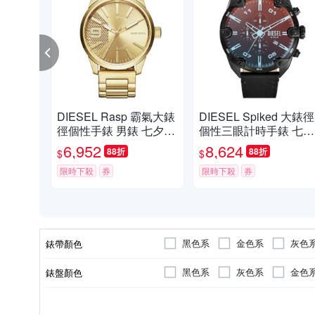
DIESEL Rasp 霸氣大錶
DIESEL Spiked 大錶徑
徑個性手錶 男錶 七夕浪
個性三眼計時手錶 七夕
漫購 送禮首選-46mm D
浪漫購 送禮首選-49mm
6,952
8,624
88折
88折
$
$
Z1761
DZ4667
限時下殺
券
限時下殺
券
黑色系
金色系
灰色
錶帶顏色
黑色系
灰色系
金色
錶盤顏色
50米
鍊帶錶帶
按壓式摺疊錶扣
礦物玻璃
男錶
圓形
女錶
特殊造型
30米
皮革錶帶
強化玻璃
一般穿式 (
100米
正方
防水級別(米)
錶帶材質
錶扣
鏡面材質
使用族群
錶盤形狀