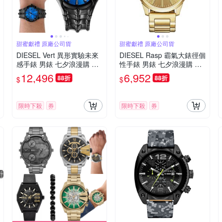
甜蜜獻禮 原廠公司貨
甜蜜獻禮 原廠公司貨
DIESEL Vert 異形實驗未來
DIESEL Rasp 霸氣大錶徑個
感手錶 男錶 七夕浪漫購 送
性手錶 男錶 七夕浪漫購 送
禮首選-藍x黑/44mm DZ219
禮首選-46mm DZ1761
12,496
6,952
88折
88折
$
$
8
限時下殺
券
限時下殺
券