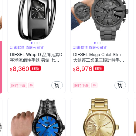
甜蜜獻禮 原廠公司貨
甜蜜獻禮 原廠公司貨
DIESEL Wrap-D 品牌元素D
DIESEL Mega Chief Slim
字潮流個性手錶 男錶 七夕
大錶徑工業風三眼計時手錶
浪漫購 送禮首選-黑/44x66
七夕浪漫購 送禮首選-48m
8,360
8,976
88折
88折
$
$
mm DZ5629
m DZ4676
限時下殺
券
限時下殺
券