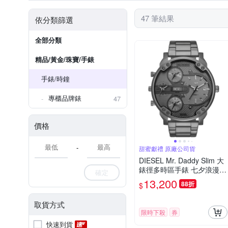
47 筆結果
依分類篩選
全部分類
精品/黃金/珠寶/手錶
手錶/時鐘
專櫃品牌錶
47
價格
-
甜蜜獻禮 原廠公司貨
DIESEL Mr. Daddy Slim 大
錶徑多時區手錶 七夕浪漫購
確定
送禮首選-54mm DZ7487
13,200
88折
$
取貨方式
限時下殺
券
快速到貨