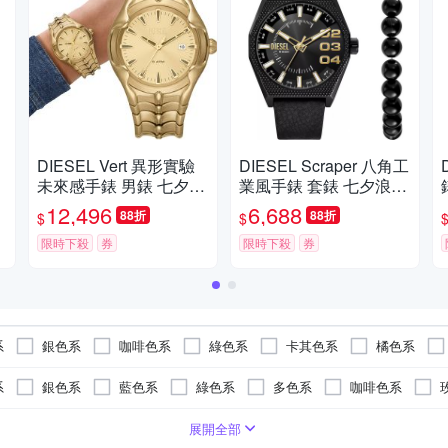
DIESEL Vert 異形實驗
DIESEL Scraper 八角工
未來感手錶 男錶 七夕浪
業風手錶 套錶 七夕浪漫
漫購 送禮首選-44mm D
購 送禮首選-43mm DZ2
12,496
6,688
88折
88折
$
$
Z2186
210SET
限時下殺
券
限時下殺
券
系
銀色系
咖啡色系
綠色系
卡其色系
橘色系
系
銀色系
藍色系
綠色系
多色系
咖啡色系
ㄇ型)
形
橡膠/塑膠/矽膠/樹脂錶帶
礦石鏡面
生活防水
一般摺疊錶扣
帆布錶帶
橡膠/塑膠/樹脂錶帶
玻麗
展開全部