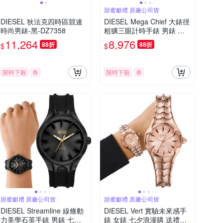
甜蜜獻禮 原廠公司貨
DIESEL 狄法克四時區競速
DIESEL Mega Chief 大錶徑
時尚男錶-黑-DZ7358
粗獷三眼計時手錶 男錶 七
夕浪漫購 送禮首選-51mm
11,264
8,976
88折
88折
$
$
DZ4329
限時下殺
券
限時下殺
券
甜蜜獻禮 原廠公司貨
甜蜜獻禮 原廠公司貨
DIESEL Streamline 線條動
DIESEL Vert 實驗未來感手
力美學石英手錶 男錶 七夕
錶 女錶 七夕浪漫購 送禮首