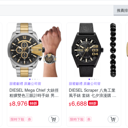
推薦排
甜蜜獻禮 原廠公司貨
甜蜜獻禮 原廠公司貨
DIESEL Mega Chief 大錶徑
DIESEL Scraper 八角工業
粗獷雙色三眼計時手錶 男錶
風手錶 套錶 七夕浪漫購 送
七夕浪漫購 送禮首選-51m
禮首選-43mm DZ2210SET
8,976
6,688
88折
88折
$
$
m DZ4581
限時下殺
券
限時下殺
券