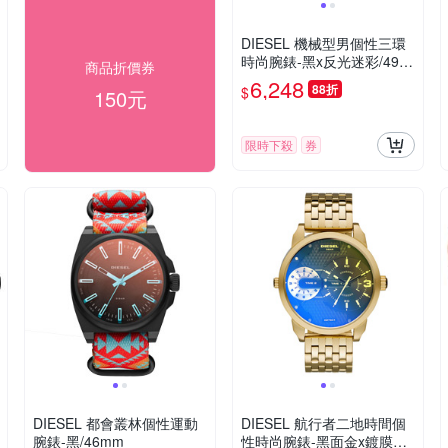
DIESEL 機械型男個性三環
時尚腕錶-黑x反光迷彩/49m
商品折價券
m
6,248
88折
$
150元
限時下殺
券
DIESEL 都會叢林個性運動
DIESEL 航行者二地時間個
腕錶-黑/46mm
性時尚腕錶-黑面金x鍍膜鏡