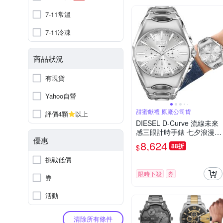
7-11常溫
7-11冷凍
商品狀況
有現貨
Yahoo自營
甜蜜獻禮 原廠公司貨
評價4顆
以上
DIESEL D-Curve 流線未來
感三眼計時手錶 七夕浪漫購
優惠
送禮首選-44mm DZ4694
8,624
88折
$
挑戰低價
限時下殺
券
券
活動
清除所有條件