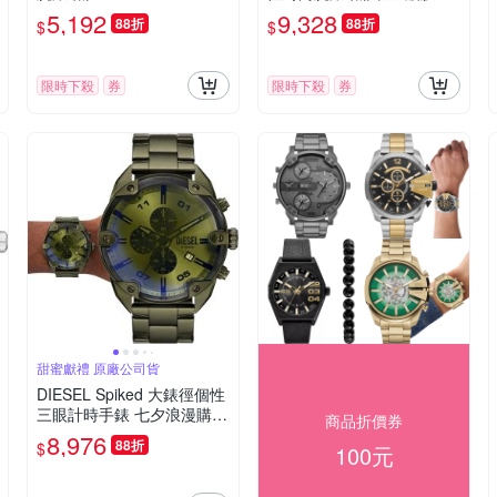
面/46mm
5,192
9,328
88折
88折
$
$
限時下殺
券
限時下殺
券
甜蜜獻禮 原廠公司貨
DIESEL Spiked 大錶徑個性
三眼計時手錶 七夕浪漫購
商品折價券
送禮首選-49mm DZ4670
8,976
88折
$
100元