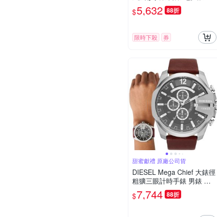
購 送禮首選-42mm DZ2175
5,632
88折
$
限時下殺
券
甜蜜獻禮 原廠公司貨
DIESEL Mega Chief 大錶徑
粗獷三眼計時手錶 男錶 七
夕浪漫購 送禮首選-51mm
7,744
88折
$
DZ4290