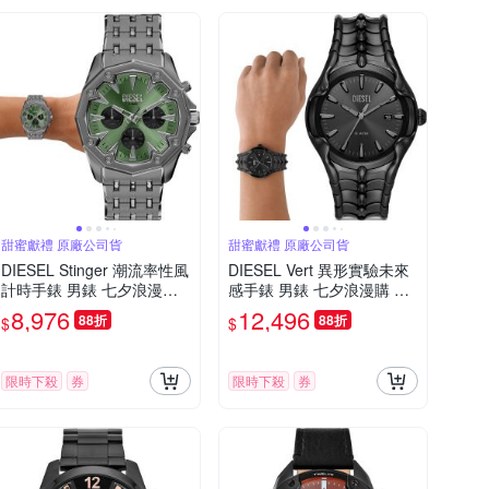
甜蜜獻禮 原廠公司貨
甜蜜獻禮 原廠公司貨
DIESEL Stinger 潮流率性風
DIESEL Vert 異形實驗未來
計時手錶 男錶 七夕浪漫購
感手錶 男錶 七夕浪漫購 送
送禮首選-綠x槍灰色/48mm
禮首選-44mm DZ2187
8,976
12,496
88折
88折
$
$
DZ4711
限時下殺
券
限時下殺
券