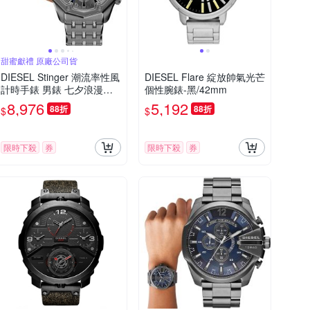
甜蜜獻禮 原廠公司貨
DIESEL Stinger 潮流率性風
DIESEL Flare 綻放帥氣光芒
計時手錶 男錶 七夕浪漫購
個性腕錶-黑/42mm
送禮首選-槍灰色/48mm DZ
8,976
5,192
88折
88折
$
$
4708
限時下殺
券
限時下殺
券