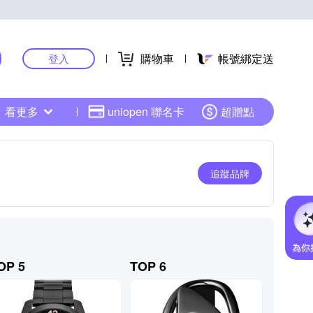
購物車
帳號綁定送
登入
看更多
uniopen 聯名卡
超贈點
追蹤品牌
OP 5
TOP 6
TOP