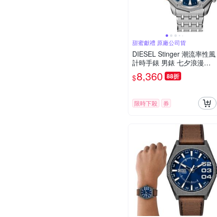
甜蜜獻禮 原廠公司貨
DIESEL Stinger 潮流率性風
計時手錶 男錶 七夕浪漫購
送禮首選-藍x銀/48mm DZ4
8,360
88折
$
706
限時下殺
券