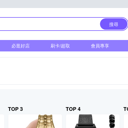
搜尋
必逛好店
刷卡/超取
會員專享
TOP 3
TOP 4
T