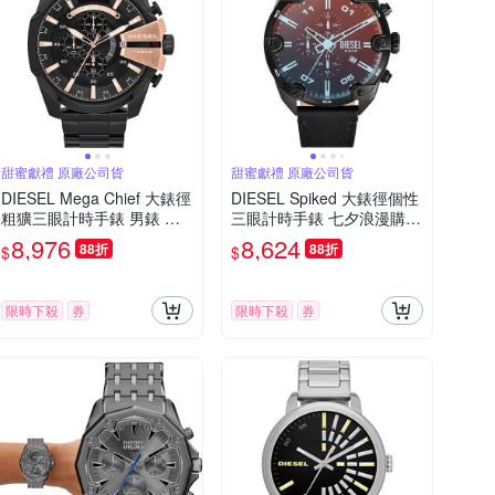
甜蜜獻禮 原廠公司貨
甜蜜獻禮 原廠公司貨
DIESEL Mega Chief 大錶徑
DIESEL Spiked 大錶徑個性
粗獷三眼計時手錶 男錶 七
三眼計時手錶 七夕浪漫購
夕浪漫購 送禮首選-51mm
送禮首選-49mm DZ4667
8,976
8,624
88折
88折
$
$
DZ4309
限時下殺
券
限時下殺
券