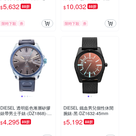
浪漫購 送禮首選-44mm DZ
選-玫瑰金/32mm DZ5604
5,632
10,032
88折
88折
$
$
2217
限時下殺
券
限時下殺
券
DIESEL 透明藍色漸層矽膠
DIESEL 鐵血男兒個性休閒
錶帶男士手錶-(DZ1868)-44
腕錶-黑-DZ1632-45mm
mm
4,295
5,192
89折
88折
$
$