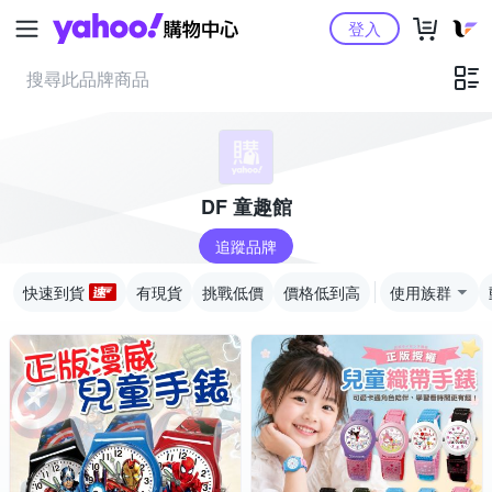
Yahoo購物中心
登入
DF 童趣館
追蹤品牌
快速到貨
有現貨
挑戰低價
價格低到高
使用族群