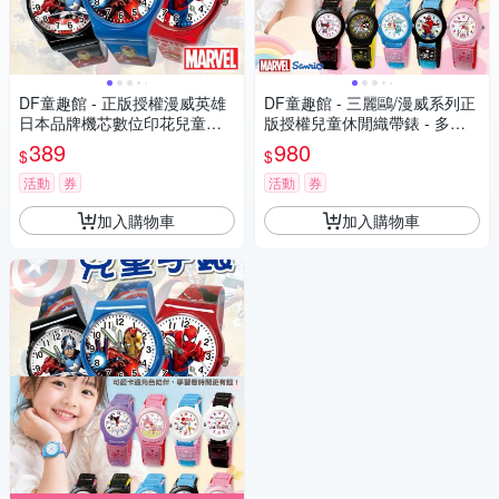
DF童趣館 - 正版授權漫威英雄
DF童趣館 - 三麗鷗/漫威系列正
日本品牌機芯數位印花兒童手
版授權兒童休閒織帶錶 - 多款
錶
可選
389
980
$
$
活動
券
活動
券
加入購物車
加入購物車