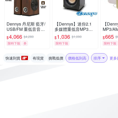
Dennys 丹尼斯 藍牙/
【Dennys】迷你2.1
【Denn
USB/FM 重低音音響
多媒體重低音MP3音
MP3/
CS-899
響(WS-330)
喇叭(MS
4,066
1,036
665
$4,280
$1,090
$
$
$
$
限時下殺
券
限時下殺
限時下殺
快速到貨
有現貨
挑戰低價
價格低到高
排序
更多