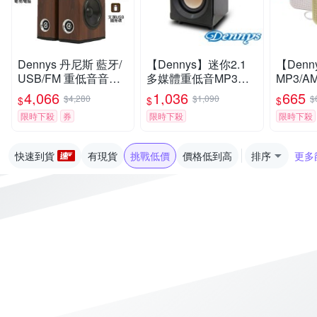
Dennys 丹尼斯 藍牙/
【Dennys】迷你2.1
【Denn
USB/FM 重低音音響
多媒體重低音MP3音
MP3/
CS-899
響(WS-330)
喇叭(MS
4,066
1,036
665
$4,280
$1,090
$
$
$
$
限時下殺
券
限時下殺
限時下殺
快速到貨
有現貨
挑戰低價
價格低到高
排序
更多