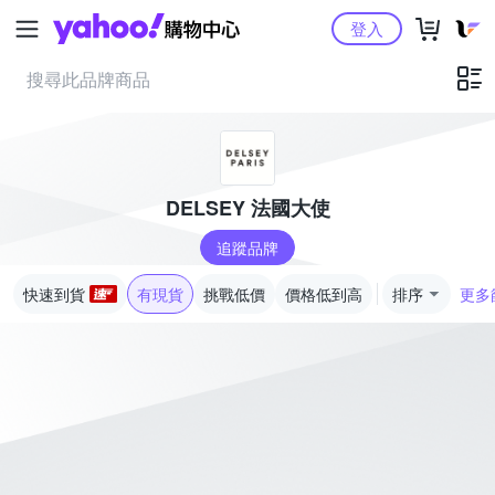
Yahoo購物中心
登入
DELSEY 法國大使
追蹤品牌
快速到貨
有現貨
挑戰低價
價格低到高
排序
更多