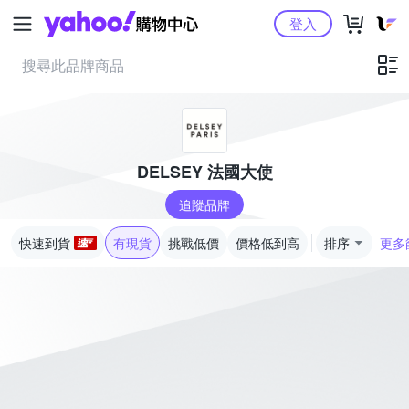
Yahoo購物中心
登入
DELSEY 法國大使
追蹤品牌
快速到貨
有現貨
挑戰低價
價格低到高
排序
更多