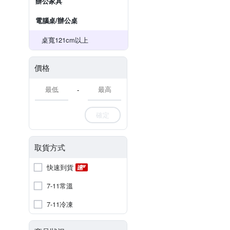
辦公家具
電腦桌/辦公桌
桌寬121cm以上
價格
-
確定
取貨方式
快速到貨
7-11常溫
7-11冷凍