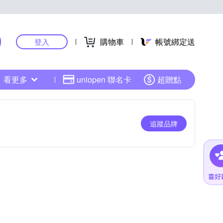
購物車
帳號綁定送
登入
看更多
uniopen 聯名卡
超贈點
追蹤品牌