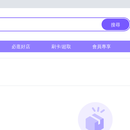
搜尋
必逛好店
刷卡/超取
會員專享