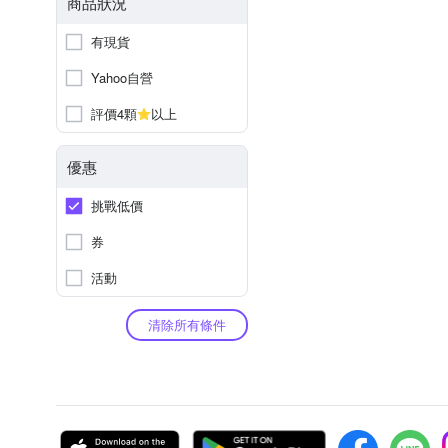
商品狀況
有現貨
Yahoo自營
評價4顆
以上
優惠
挑戰低價
券
活動
清除所有條件