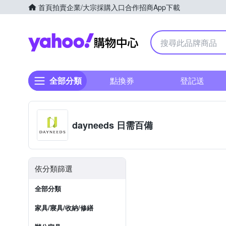
首頁
拍賣
企業/大宗採購入口
合作招商
App下載
Yahoo購物中心
全部分類
點換券
登記送
dayneeds 日需百備
依分類篩選
全部分類
家具/寢具/收納/修繕