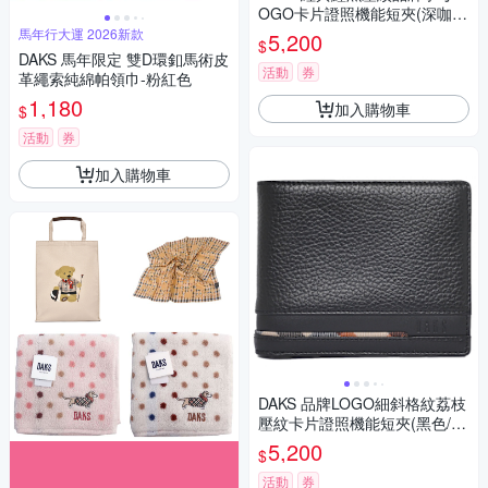
OGO卡片證照機能短夾(深咖啡
色)
馬年行大運 2026新款
5,200
$
DAKS 馬年限定 雙D環釦馬術皮
活動
券
革繩索純綿帕領巾-粉紅色
1,180
加入購物車
$
活動
券
加入購物車
DAKS 品牌LOGO細斜格紋荔枝
壓紋卡片證照機能短夾(黑色/經
典格紋)
5,200
$
活動
券