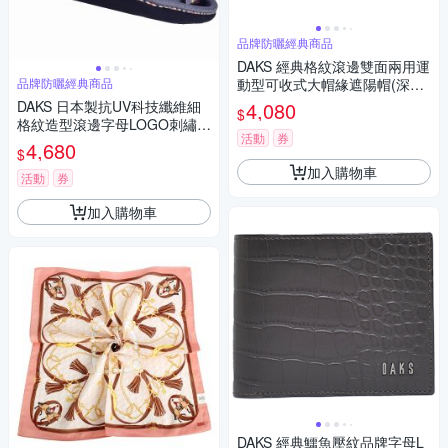
品牌防曬經典商品
DAKS 經典格紋滾邊雙面兩用運
品牌防曬經典商品
動型可收式大帽緣遮陽帽(深藍
色系)
DAKS 日本製抗UV科技纖維細
4,080
$
格紋造型滾邊字母LOGO刺繡造
活動
券
型帽(單寧藍色)
4,680
$
加入購物車
活動
券
加入購物車
DAKS 經典鱷魚壓紋品牌字母L