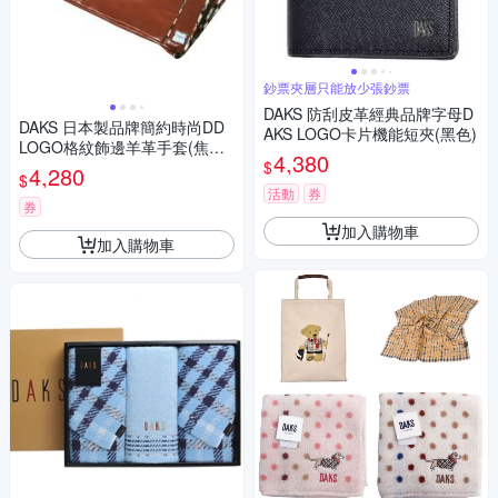
鈔票夾層只能放少張鈔票
DAKS 防刮皮革經典品牌字母D
DAKS 日本製品牌簡約時尚DD
AKS LOGO卡片機能短夾(黑色)
LOGO格紋飾邊羊革手套(焦糖
4,380
$
棕色/19CM)
4,280
$
活動
券
券
加入購物車
加入購物車