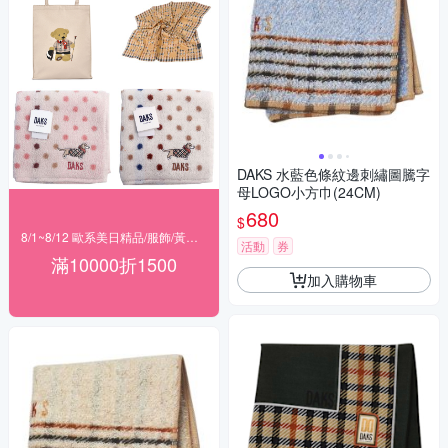
DAKS 水藍色條紋邊刺繡圖騰字
母LOGO小方巾(24CM)
680
$
8/1~8/12 歐系美日精品/服飾/黃金 滿$10000現折1500
活動
券
滿10000折1500
加入購物車