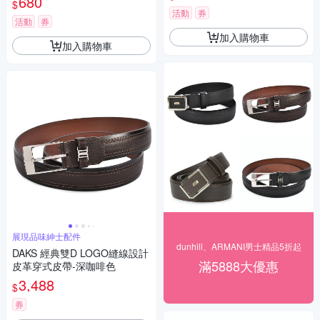
680
$
活動
券
活動
券
加入購物車
加入購物車
展現品味紳士配件
dunhill、ARMANI男士精品5折起
DAKS 經典雙D LOGO縫線設計
滿5888大優惠
皮革穿式皮帶-深咖啡色
3,488
$
券