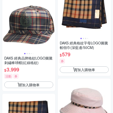
DAKS 經典格紋字母LOGO圖騰
帕領巾(深藍邊/50CM)
579
$
DAKS 經典品牌格紋LOGO圖騰
券
刺繡棒球帽(紅綠格紋)
3,999
加入購物車
$
活動
券
加入購物車