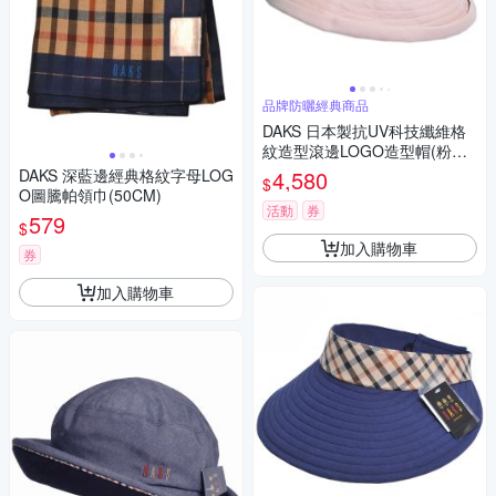
品牌防曬經典商品
DAKS 日本製抗UV科技纖維格
紋造型滾邊LOGO造型帽(粉紅
色)
DAKS 深藍邊經典格紋字母LOG
4,580
$
O圖騰帕領巾(50CM)
活動
券
579
$
加入購物車
券
加入購物車