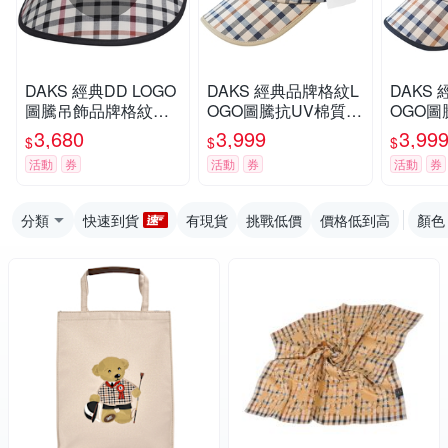
DAKS 經典DD LOGO
DAKS 經典品牌格紋L
DAKS
圖騰吊飾品牌格紋造
OGO圖騰抗UV棉質棒
OGO圖
型遮陽帽(駝色)
球帽(卡其格/卡其邊)
球帽(卡
3,680
3,999
3,99
$
$
$
活動
券
活動
券
活動
券
分類
快速到貨
有現貨
挑戰低價
價格低到高
顏色