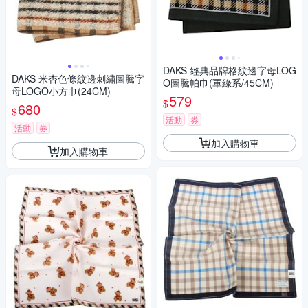
DAKS 經典品牌格紋邊字母LOG
DAKS 米杏色條紋邊刺繡圖騰字
O圖騰帕巾(軍綠系/45CM)
母LOGO小方巾(24CM)
579
$
680
$
活動
券
活動
券
加入購物車
加入購物車