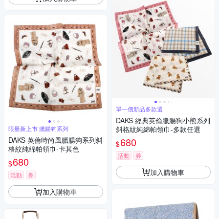
單一價新品多款選
DAKS 經典英倫臘腸狗小熊系列
限量新上市 臘腸狗系列
斜格紋純綿帕領巾-多款任選
DAKS 英倫時尚風臘腸狗系列斜
680
$
格紋純綿帕領巾-卡其色
活動
券
680
$
加入購物車
活動
券
加入購物車