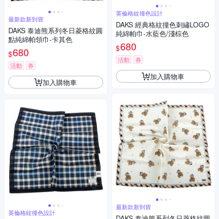
英倫格紋撞色設計
最新款新到貨
DAKS 經典格紋撞色刺繡LOGO
DAKS 泰迪熊系列冬日菱格紋圓
純綿帕巾-水藍色/淺棕色
點純綿帕領巾-卡其色
680
$
680
$
活動
券
活動
券
加入購物車
加入購物車
最新款新到貨
英倫格紋撞色設計
DAKS 泰迪熊系列冬日菱格紋圓