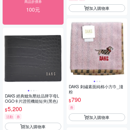
商品折價券
加入購物車
100元
DAKS 刺繡素面純棉小方巾_淺
粉
DAKS 經典鱷魚壓紋品牌字母L
790
$
OGO卡片證照機能短夾(黑色)
5,200
券
$
活動
券
加入購物車
加入購物車