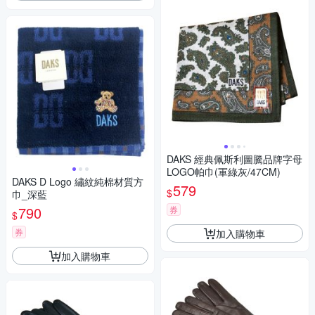
DAKS 經典佩斯利圖騰品牌字母
LOGO帕巾(軍綠灰/47CM)
DAKS D Logo 繡紋純棉材質方
579
$
巾_深藍
790
券
$
券
加入購物車
加入購物車