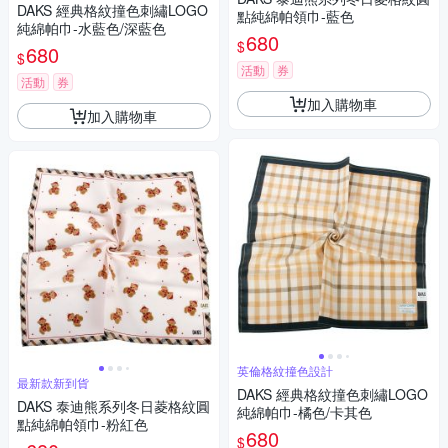
DAKS 經典格紋撞色刺繡LOGO
點純綿帕領巾-藍色
純綿帕巾-水藍色/深藍色
680
$
680
$
活動
券
活動
券
加入購物車
加入購物車
英倫格紋撞色設計
最新款新到貨
DAKS 經典格紋撞色刺繡LOGO
DAKS 泰迪熊系列冬日菱格紋圓
純綿帕巾-橘色/卡其色
點純綿帕領巾-粉紅色
680
$