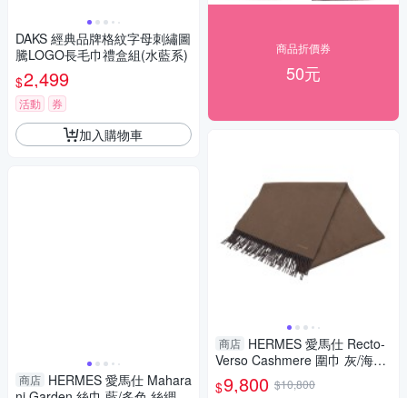
DAKS 經典品牌格紋字母刺繡圖
商品折價券
騰LOGO長毛巾禮盒組(水藍系)
50元
2,499
$
活動
券
加入購物車
HERMES 愛馬仕 Recto-
商店
Verso Cashmere 圍巾 灰/海軍
藍 羊絨 H393850T 【二手名牌
HERMES 愛馬仕 Mahara
9,800
商店
$10,800
$
BRAND OFF】
ni Garden 絲巾 藍/多色 絲綢