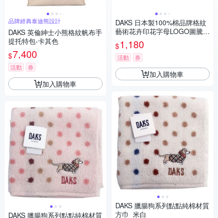
品牌經典泰迪熊設計
DAKS 日本製100%棉品牌格紋
藝術花卉印花字母LOGO圖騰帕
DAKS 英倫紳士小熊格紋帆布手
領巾(經典駝色/58CM)
提托特包-卡其色
1,180
$
7,400
$
活動
券
活動
券
加入購物車
加入購物車
DAKS 臘腸狗系列點點純棉材質
方巾_米白
DAKS 臘腸狗系列點點純棉材質