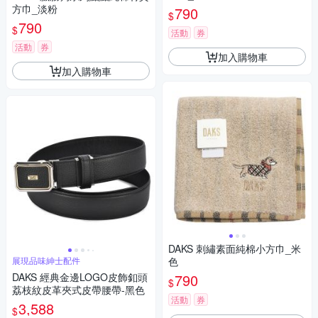
方巾_淡粉
790
$
790
$
活動
券
活動
券
加入購物車
加入購物車
DAKS 刺繡素面純棉小方巾_米
展現品味紳士配件
色
DAKS 經典金邊LOGO皮飾釦頭
790
$
荔枝紋皮革夾式皮帶腰帶-黑色
活動
券
3,588
$