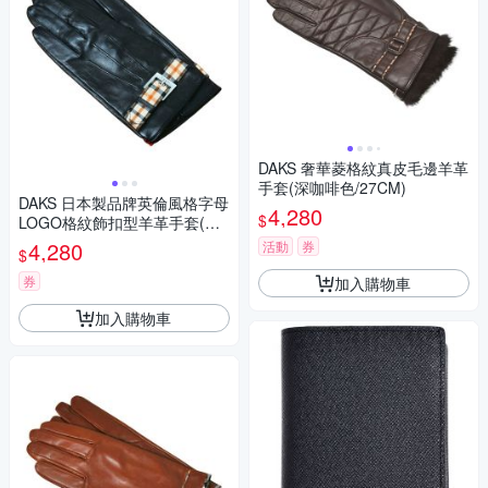
DAKS 奢華菱格紋真皮毛邊羊革
手套(深咖啡色/27CM)
DAKS 日本製品牌英倫風格字母
4,280
$
LOGO格紋飾扣型羊革手套(黑
色/21CM)
4,280
活動
券
$
券
加入購物車
加入購物車