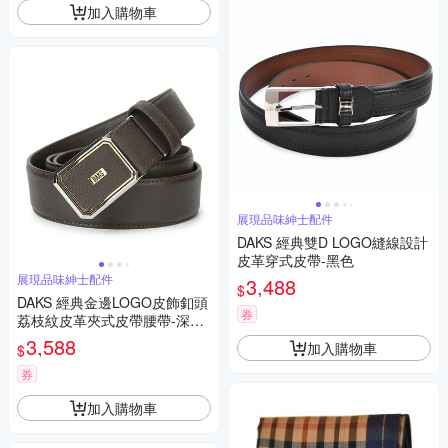
加入購物車
展現品味紳士配件
DAKS 經典雙D LOGO縫線設計
皮革穿式皮帶-黑色
展現品味紳士配件
3,488
$
DAKS 經典金邊LOGO皮飾釦頭
券
荔枝紋皮革夾式皮帶腰帶-深咖
啡色
3,588
加入購物車
$
券
加入購物車