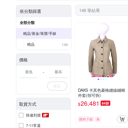
148 筆結果
依分類篩選
全部分類
精品/黃金/珠寶/手錶
精品
148
價格
-
確定
DAKS 卡其色菱格縫線鋪棉
外套(領可拆)
26,481
84折
取貨方式
$
快速到貨
限時下殺
券
7-11常溫