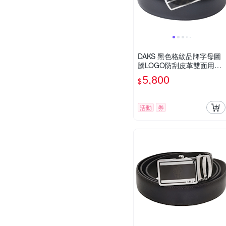
DAKS 黑色格紋品牌字母圖
騰LOGO防刮皮革雙面用釦
針式皮帶(黑/深咖啡/銀色皮
5,800
$
帶頭)
活動
券