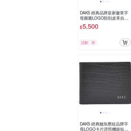
DAKS 經典品牌皇家徽章字
母圖騰LOGO防刮皮革自動
釦皮帶(黑皮帶/銀色皮帶頭)
5,500
$
活動
券
DAKS 經典鱷魚壓紋品牌字
母LOGO卡片證照機能短夾