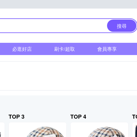
搜尋
必逛好店
刷卡/超取
會員專享
TOP 3
TOP 4
T