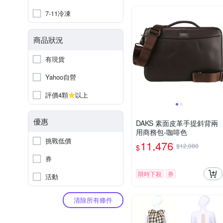
7-11冷凍
商品狀況
有現貨
Yahoo自營
評價4顆
以上
優惠
DAKS 素面皮革手提斜背兩
用商務包-咖啡色
挑戰低價
11,476
$12,080
$
券
限時下殺
券
活動
清除所有條件