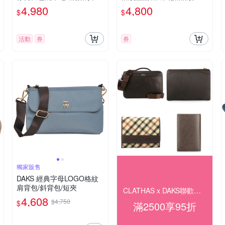
黑/駝色格)
色)
4,980
4,800
$
$
活動
券
券
獨家販售
DAKS 經典字母LOGO格紋
肩背包/斜背包/短夾
CLATHAS x DAKS聯歡慶全館5折起
4,608
$4,750
$
滿2500享95折