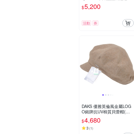
(黑色)
5,200
$
活動
券
DAKS 優雅英倫風金屬LOG
O銘牌抗UV棉質貝蕾帽(駝
色)
4,680
$
3
(
1
)