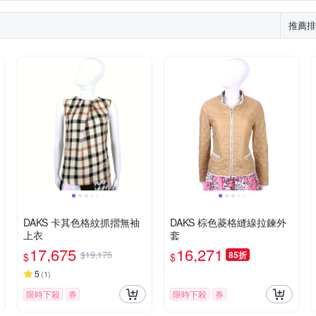
推薦排
DAKS 卡其色格紋抓摺無袖
DAKS 棕色菱格縫線拉鍊外
上衣
套
17,675
16,271
$19,175
85折
$
$
5
(
1
)
限時下殺
券
限時下殺
券