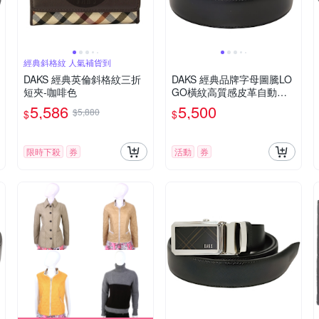
經典斜格紋 人氣補貨到
DAKS 經典英倫斜格紋三折
DAKS 經典品牌字母圖騰LO
短夾-咖啡色
GO橫紋高質感皮革自動釦
皮帶(黑皮帶/銀色皮帶頭)
5,586
5,500
$5,880
$
$
限時下殺
券
活動
券