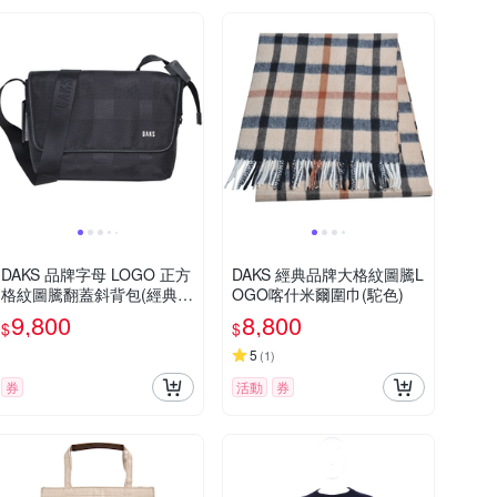
DAKS 品牌字母 LOGO 正方
DAKS 經典品牌大格紋圖騰L
格紋圖騰翻蓋斜背包(經典黑
OGO喀什米爾圍巾(駝色)
系)
9,800
8,800
$
$
5
(
1
)
券
活動
券