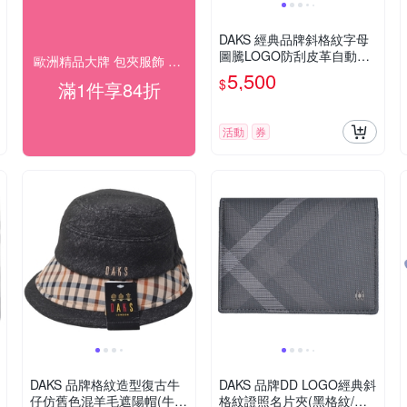
DAKS 經典品牌斜格紋字母
圖騰LOGO防刮皮革自動釦
歐洲精品大牌 包夾服飾 結帳84折
皮帶(黑皮帶/銀色皮帶頭)
5,500
$
滿1件享84折
活動
券
DAKS 品牌格紋造型復古牛
DAKS 品牌DD LOGO經典斜
仔仿舊色混羊毛遮陽帽(牛仔
格紋證照名片夾(黑格紋/黑