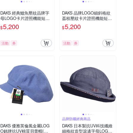
DAKS 經典鱷魚壓紋品牌字
DAKS 品牌LOGO細斜格紋
母LOGO卡片證照機能短夾
荔枝壓紋卡片證照機能短夾
(深咖啡色)
(黑色/經典格紋)
5,200
5,200
$
$
活動
券
活動
券
品牌防曬經典商品
DAKS 優雅英倫風金屬LOG
DAKS 日本製抗UV科技纖維
O銘牌抗UV棉質貝蕾帽(單
細格紋造型滾邊字母LOGO