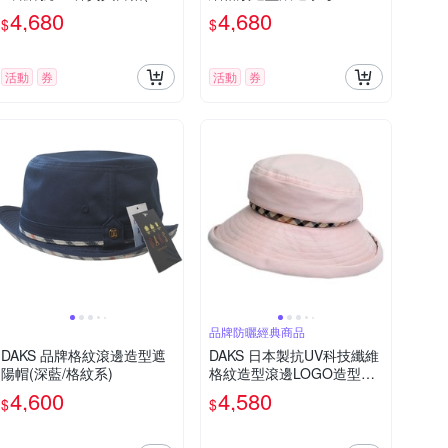
寧藍色)
刺繡造型帽(單寧藍色)
4,680
4,680
$
$
活動
券
活動
券
品牌防曬經典商品
DAKS 品牌格紋滾邊造型遮
DAKS 日本製抗UV科技纖維
陽帽(深藍/格紋系)
格紋造型滾邊LOGO造型帽
(粉紅色)
4,600
4,580
$
$