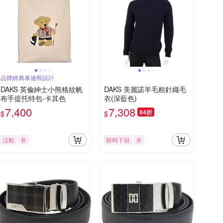
品牌經典泰迪熊設計
DAKS 英倫紳士小熊格紋帆
DAKS 美麗諾羊毛粗針織毛
布手提托特包-卡其色
衣(深藍色)
7,400
7,308
84折
$
$
活動
券
限時下殺
券