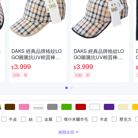
圖
DAKS 經典品牌格紋LO
DAKS 經典品牌格紋LO
GO圖騰抗UV棉質棒球
GO圖騰抗UV棉質棒球
帽(卡其格/卡其邊)
帽(卡其格/黑邊)
3,999
3,999
$
$
活動
券
活動
券
牛皮
絲
金屬
喀什米爾羊毛
羊皮
壓克力
/披肩
童
名片夾
合成皮(PVC/PU/聚酯纖維)
皮帶
證件夾
領帶/領結
肩背包
尼龍
方巾/居家用品
托特包
斜背包
上衣
手套
鑰匙
展開全部