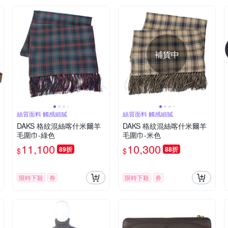
補貨中
絲質面料 觸感細膩
絲質面料 觸感細膩
DAKS 格紋混絲喀什米爾羊
DAKS 格紋混絲喀什米爾羊
毛圍巾-綠色
毛圍巾-米色
11,100
10,300
89折
88折
$
$
限時下殺
券
限時下殺
券