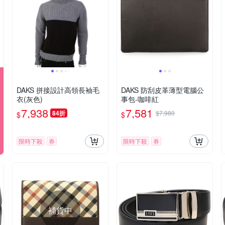
DAKS 拼接設計高領長袖毛
DAKS 防刮皮革薄型電腦公
衣(灰色)
事包-咖啡紅
7,938
7,581
84折
$7,980
$
$
限時下殺
券
限時下殺
券
補貨中