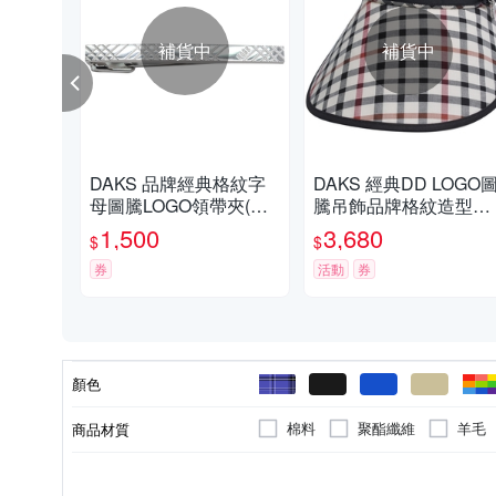
補貨中
補貨中
DAKS 品牌經典格紋字
DAKS 經典DD LOGO
母圖騰LOGO領帶夾(銀
騰吊飾品牌格紋造型遮
色)
陽帽(駝色)
1,500
3,680
$
$
券
活動
券
顏色
棉料
聚酯纖維
羊毛
商品材質
女
絲巾/帕巾
全新商品
方巾
牛皮
無
男
短夾
防刮牛皮
帽子
女童
生活用品
金屬
圍巾
男
1
3
適用性別
品類
商品狀況
款式
外層材質
內袋數