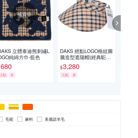
補貨中
DAKS 立體泰迪熊刺繡L
DAKS 經點LOGO格紋圖
DA
OGO純綿方巾-藍色
騰造型遮陽帽(經典駝色
飾
格)
皮帶
680
3,280
3,
$
$
$
活動
券
活動
券
活動
毛呢
麻料
美麗諾羊毛
包
外套
背心
毛衣
襪子