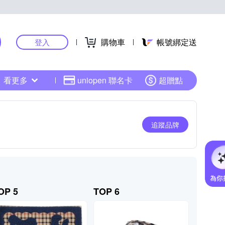
購物車
帳號綁定送
登入
看更多
uniopen 聯名卡
超贈點
追蹤品牌
OP 5
TOP 6
TOP