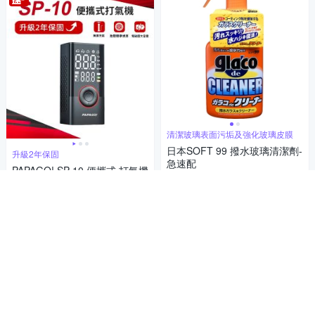
清潔玻璃表面污垢及強化玻璃皮膜
日本SOFT 99 撥水玻璃清潔劑-
升級2年保固
急速配
PAPAGO! SP-10 便攜式 打氣機
385
$
980
$
5
(
2
)
5
(
2
)
加入購物車
券
加入購物車