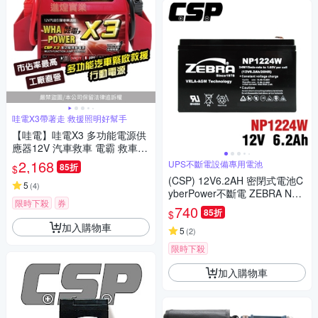
哇電X3帶著走 救援照明好幫手
【哇電】哇電X3 多功能電源供
應器12V 汽車救車 電霸 救車線
汽車緊急啟動 電池沒電 道路救
2,168
UPS不斷電設備專用電池
85折
$
援 拋錨 台灣製 啟動電源 救車
(CSP) 12V6.2AH 密閉式電池C
電源 電瓶沒電
5
(
4
)
yberPower不斷電 ZEBRA NP1
限時下殺
券
224W UPS 不斷電系統 電腦 電
740
85折
$
源
加入購物車
5
(
2
)
限時下殺
加入購物車