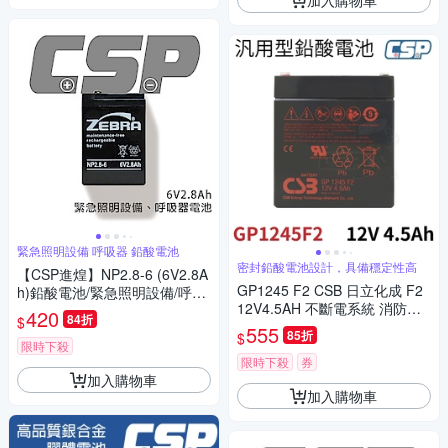
緊急照明設備 呼吸器 鉛酸電池
密封鉛酸電池設計，具備穩定性高
【CSP進煌】NP2.8-6 (6V2.8A
GP1245 F2 CSB 日立化成 F2
h)鉛酸電池/緊急照明設備/呼吸
12V4.5AH 不斷電系統 消防設
器用電池
420
84折
$
備、監控保全、野外用電、燈
555
85折
$
具
限時下殺
限時下殺
券
加入購物車
加入購物車