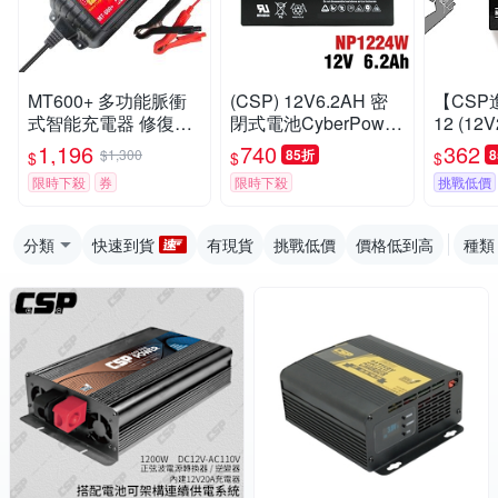
MT600+ 多功能脈衝
(CSP) 12V6.2AH 密
【CSP進
式智能充電器 修復電
閉式電池CyberPower
12 (12
池 延長效能(6V/12V)
不斷電 ZEBRA NP12
池/喊話
1,196
740
362
$1,300
85折
$
$
$
兒童玩具 汽車 機車 貨
24W UPS 不斷電系統
限時下殺
券
限時下殺
挑戰低價
車 MF EFB AGM
電腦 電源
分類
快速到貨
有現貨
挑戰低價
價格低到高
種類