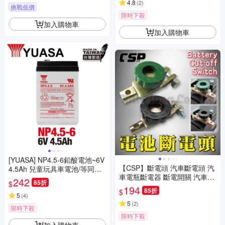
4.8
(
2
)
挑戰低價
限時下殺
加入購物車
加入購物車
[YUASA] NP4.5-6鉛酸電池~6V
【CSP】斷電頭 汽車斷電頭 汽
4.5Ah 兒童玩具車電池/等同NP
車電瓶斷電器 斷電開關 汽車電
4-6加大容量*CSP進煌*
242
85折
$
瓶斷電器 電瓶斷電開關 電源開
194
85折
$
關 斷電 防盜
5
(
4
)
5
(
2
)
限時下殺
限時下殺
加入購物車