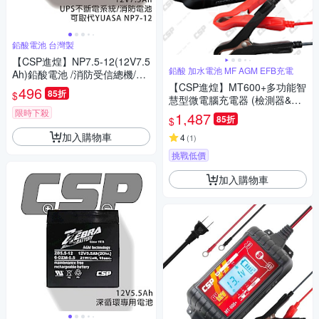
鉛酸電池 台灣製
【CSP進煌】NP7.5-12(12V7.5
鉛酸 加水電池 MF AGM EFB充電
Ah)鉛酸電池 /消防受信總機/廣
播主機
【CSP進煌】MT600+多功能智
496
85折
$
慧型微電腦充電器 (檢測器&充
電器/6V/12V)
限時下殺
1,487
85折
$
加入購物車
4
(
1
)
挑戰低價
加入購物車