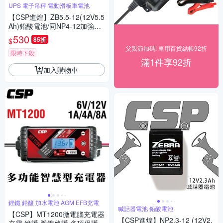
UPS 電子吊秤 電動滑板車電池
【CSP進煌】ZB5.5-12(12V5.5
Ah)鉛酸電池/同NP4-12加強版
增量30%
530
85折
$
父親節加碼! 車用百貨結帳92折
限時下殺
滿1件享92折
加入購物車
鋰鐵 鉛酸 加水電池 AGM EFB充電
喊話器電池 鉛酸電池
【CSP】MT1200微電腦充電器
【CSP進煌】NP2.3-12 (12V2.