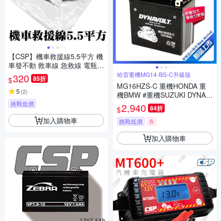
【CSP】機車救援線5.5平方 機
車發不動 救車線 急救線 電瓶救
援線 電瓶救車線 電池救援線 拋
哈雷重機MG14-BS-C升級版
320
85折
$
錨
MG16HZS-C 重機HONDA 重
5
(
2
)
機BMW #重機SUZUKI DYNAV
OLT 藍騎士 哈雷重機MG14-B
挑戰低價
2,940
84折
$
S-C升級版
加入購物車
挑戰低價
券
加入購物車