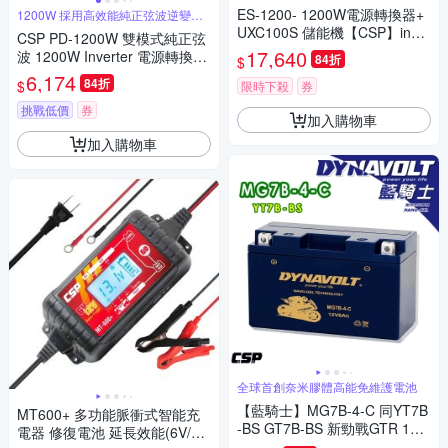
ES-1200- 1200W電源轉換器+
1200W 採用高效能純正弦波逆變技
術
UXC100S 儲能機【CSP】inver
CSP PD-1200W 雙模式純正弦
ter 電源轉換 直流轉交流 露營
17,640
波 1200W Inverter 電源轉換器
84折
$
戶外 行動餐車 台灣製造
轉換器 逆變器 備用電源 露營行
6,174
84折
$
限時下殺
券
動電源 台灣制造
挑戰低價
券
加入購物車
加入購物車
全球首創奈米膠體高能免維護電池
【藍騎士】MG7B-4-C 同YT7B
MT600+ 多功能脈衝式智能充
-BS GT7B-BS 新勁戰GTR 125
電器 修復電池 延長效能(6V/12
SMAX 155 奈米膠體電池 電瓶