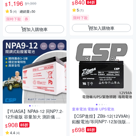
V)兒童玩具 汽車 機車 貨車 MF
840
1,196
84折
$
$1,300
$
機車電池 換電池
EFB AGM
5
(
1
)
5
(
4
)
總銷量>50
限時下殺
限時下殺
券
加入購物車
加入購物車
童車電池 電動車 UPS電池
【YUASA】NPA9-12 同NP7.2-
【CSP進煌】ZB9-12(12V9Ah)
12升級版 容量加大 測距儀 測
鉛酸電池/等同NP7-12加強版增
量儀 OA設備 不斷電電源 馬達
908
85折
$
量25%
698
85折
$
4.4
(
4
)