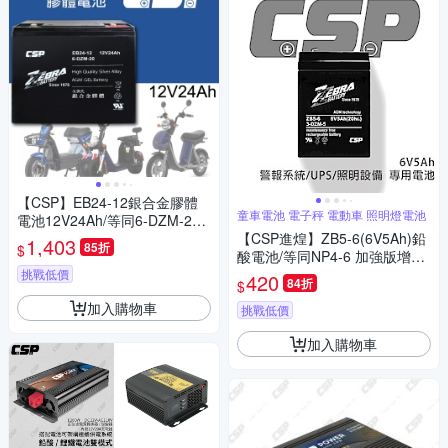
【CSP】EB24-12銀合金膠體
童車電池 電子秤 電動車 照明燈電池
電池12V24Ah/等同6-DZM-20.
電動車電池.REC22-12
【CSP進煌】ZB5-6(6V5Ah)鉛
1,403
85折
$
酸電池/等同NP4-6 加強版增量
25%
挑戰低價
420
84折
$
加入購物車
挑戰低價
加入購物車