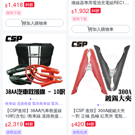
旺100EFi 重機車款 奈米膠體電
捲線器專用電池充電組REC15-
1,418
85折
$
池 電瓶 機車電瓶
12 (12V15AH)
1,932
84折
$
限時下殺
限時下殺
加入購物車
加入購物車
救車線 道路救援 緊急救車線 緊急救
援
【CSP進煌】38AA汽車救援線
【CSP 進煌】300A鍍錫大夾
10呎(含包) /救車線.道路救援.
一對 正極.負極 紅黑夾 電瓶夾
救車救援線.緊急救援.卡車專用
汽車電瓶夾
2,319
420
85折
84折
$
$
救車線 銅線足線導電性極佳 (3
8AA)
挑戰低價
挑戰低價