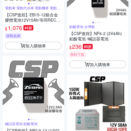
電動車 電動代步車 電動機車 電動腳
踏車
【CSP進煌】EB15-12銀合金
膠體電池12V15Ah/等同REC14
-12
1,076
鉛酸電池 台灣製
85折
$
【CSP進煌】NP4-2 (2V4Ah)
挑戰低價
鉛酸電池 /喊話器電池
236
加入購物車
85折
$
限時下殺
加入購物車
喊話器電池 鉛酸電池
【CSP進煌】NP2.9-12 (12V2.