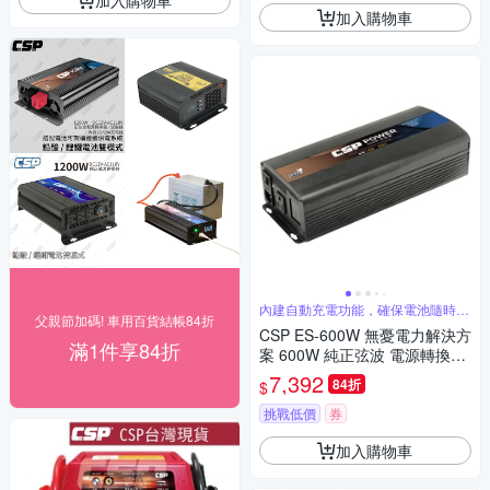
加入購物車
內建自動充電功能，確保電池隨時在
父親節加碼! 車用百貨結帳84折
滿電狀態
CSP ES-600W 無憂電力解決方
滿1件享84折
案 600W 純正弦波 電源轉換器
攤販 夜市 擺攤 逆變器
7,392
84折
$
挑戰低價
券
加入購物車