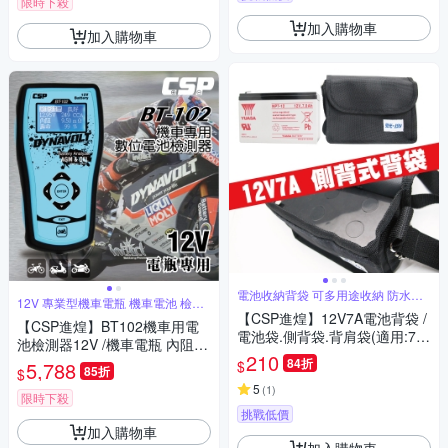
限時下殺
加入購物車
加入購物車
電池收納背袋 可多用途收納 防水尼
12V 專業型機車電瓶 機車電池 檢測
龍材質
器
【CSP進煌】12V7A電池背袋 /
【CSP進煌】BT102機車用電
電池袋.側背袋.背肩袋(適用:7A-
池檢測器12V /機車電瓶 內阻
10A電池)
210
壽命 CCA 檢測
84折
$
5,788
85折
$
5
(
1
)
限時下殺
挑戰低價
加入購物車
加入購物車