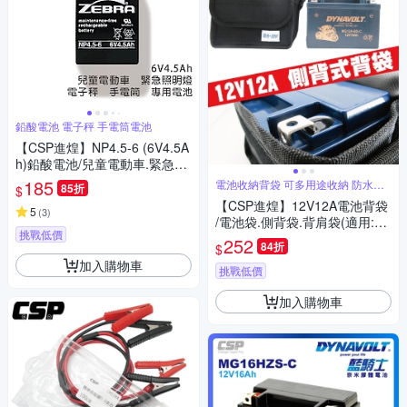
鉛酸電池 電子秤 手電筒電池
【CSP進煌】NP4.5-6 (6V4.5A
h)鉛酸電池/兒童電動車.緊急照
明燈電池
185
電池收納背袋 可多用途收納 防水尼
85折
$
龍材質
【CSP進煌】12V12A電池背袋
5
(
3
)
/電池袋.側背袋.背肩袋(適用:12
挑戰低價
A~15A電池)
252
84折
$
加入購物車
挑戰低價
加入購物車