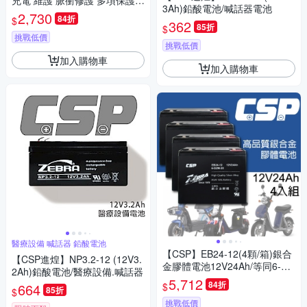
充電 維護 脈衝修護 多項保護
3Ah)鉛酸電池/喊話器電池
大電流充電 電瓶充電 儲能電池
2,730
84折
$
362
12V 6V 大電流充電+修護電瓶
85折
$
功能
挑戰低價
挑戰低價
加入購物車
加入購物車
醫療設備 喊話器 鉛酸電池
【CSP】EB24-12(4顆/箱)銀合
【CSP進煌】NP3.2-12 (12V3.
金膠體電池12V24Ah/等同6-DZ
2Ah)鉛酸電池/醫療設備.喊話器
M-20.電動車電池.REC22-12
5,712
84折
$
664
85折
$
挑戰低價