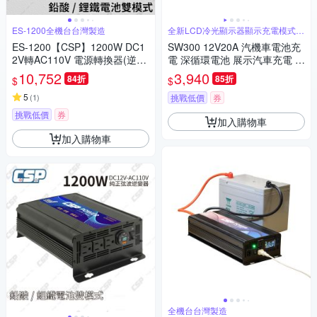
ES-1200全機台台灣製造
全新LCD冷光顯示器顯示充電模式充
電電壓
ES-1200【CSP】1200W DC1
SW300 12V20A 汽機車電池充
2V轉AC110V 電源轉換器(逆變
電 深循環電池 展示汽車充電 車
器)/儲能/Energy storage
用充電 AGM 磷酸鋰鐵 MF電池
10,752
3,940
84折
85折
$
$
CSP
5
(
1
)
挑戰低價
券
挑戰低價
券
加入購物車
加入購物車
全機台台灣製造