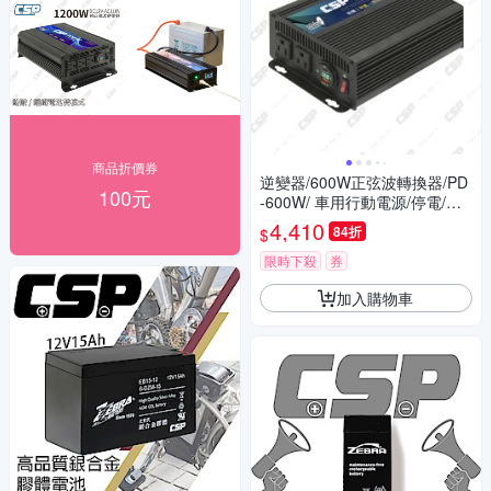
商品折價券
逆變器/600W正弦波轉換器/PD
100元
-600W/ 車用行動電源/停電/鉛
酸/鋰鐵/戶外電源/攤販 餐車
4,410
84折
$
限時下殺
券
加入購物車