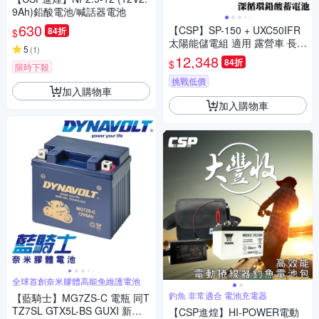
9Ah)鉛酸電池/喊話器電池
630
【CSP】SP-150 + UXC50IFR
84折
$
太陽能儲電組 適用 露營車 長期
5
(
1
)
在外工作者 跑船
12,348
84折
$
限時下殺
挑戰低價
加入購物車
加入購物車
全球首創奈米膠體高能免維護電池
釣魚 非常適合 電池充電器
【藍騎士】MG7ZS-C 電瓶 同T
TZ7SL GTX5L-BS GUXI 新金
【CSP進煌】HI-POWER電動