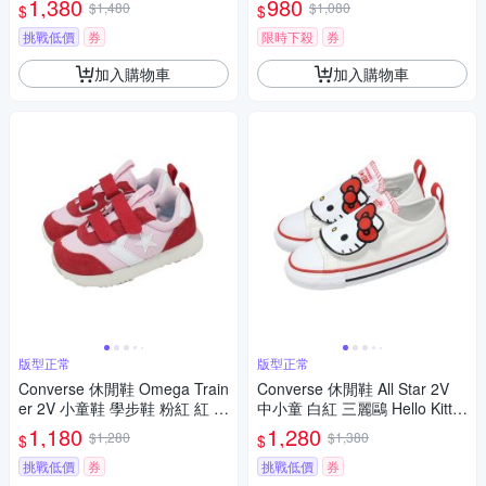
1,380
980
$1,480
$1,080
$
$
挑戰低價
券
限時下殺
券
加入購物車
加入購物車
版型正常
版型正常
Converse 休閒鞋 Omega Train
Converse 休閒鞋 All Star 2V
er 2V 小童鞋 學步鞋 粉紅 紅 魔
中小童 白紅 三麗鷗 Hello Kitty
鬼氈 麂皮 A17786C
魔鬼氈 A17704C
1,180
1,280
$1,280
$1,380
$
$
挑戰低價
券
挑戰低價
券