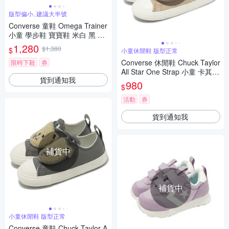
版型偏小, 建議大半號
Converse 童鞋 Omega Trainer
小童 學步鞋 寶寶鞋 米白 黑 麂
皮 魔鬼氈 A15561C
1,280
$1,380
$
小童休閒鞋 版型正常
Converse 休閒鞋 Chuck Taylor
限時下殺
券
All Star One Strap 小童 卡其
貨到通知我
毛絨小熊 小朋友 A10040C
980
$
活動
券
貨到通知我
補貨中
補貨中
小童休閒鞋 版型正常
Converse 童鞋 Chuck Taylor A