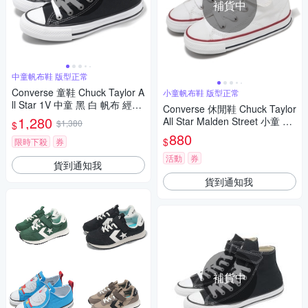
補貨中
中童帆布鞋 版型正常
Converse 童鞋 Chuck Taylor A
小童帆布鞋 版型正常
ll Star 1V 中童 黑 白 帆布 經典
Converse 休閒鞋 Chuck Taylor
小朋友 休閒鞋 A10385C
1,280
All Star Malden Street 小童 小
$1,380
$
朋友 學步鞋 A04825C
880
$
限時下殺
券
活動
券
貨到通知我
貨到通知我
補貨中