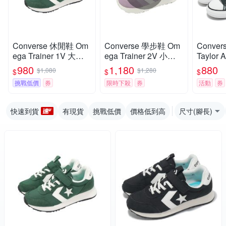
Converse 休閒鞋 Om
Converse 學步鞋 Om
Conver
ega Trainer 1V 大童
ega Trainer 2V 小童
Taylor A
中童 小朋友 綠 白 魔
鞋 紫 白 魔鬼氈 麂皮
Street
980
1,180
880
$1,080
$1,280
$
$
$
鬼氈 麂皮 尼龍 A1641
尼龍 A14383C
步鞋 A1
挑戰低價
券
限時下殺
券
活動
券
8C
快速到貨
有現貨
挑戰低價
價格低到高
尺寸(腳長)