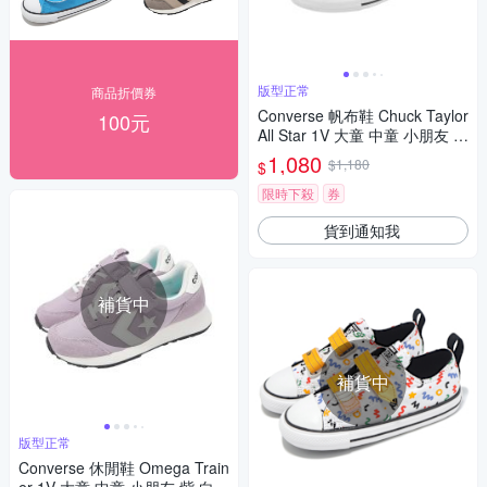
版型正常
商品折價券
Converse 帆布鞋 Chuck Taylor
100元
All Star 1V 大童 中童 小朋友 黑
白 魔鬼氈 休閒鞋 372883C
1,080
$1,180
$
限時下殺
券
貨到通知我
補貨中
補貨中
版型正常
Converse 休閒鞋 Omega Train