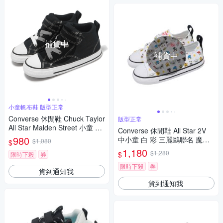
補貨中
補貨中
小童帆布鞋 版型正常
Converse 休閒鞋 Chuck Taylor
版型正常
All Star Malden Street 小童 小
Converse 休閒鞋 All Star 2V
朋友 學步鞋 A04826C
980
中小童 白 彩 三麗鷗聯名 魔鬼
$1,080
$
氈 帆布鞋 A17703C
1,180
$1,280
$
限時下殺
券
限時下殺
券
貨到通知我
貨到通知我