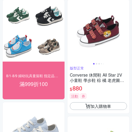
版型正常
Converse 休閒鞋 All Star 2V
8/1-8/9 婦幼玩具童裝鞋 指定品滿999折100
小童鞋 學步鞋 棕 橘 老虎圖騰
滿999折100
魔鬼氈 帆布鞋 A17799C
880
$
活動
券
加入購物車