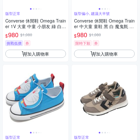
版型正常
版型偏小, 建議大半號
Converse 休閒鞋 Omega Train
Converse 休閒鞋 Omega Train
er 1V 大童 中童 小朋友 綠 白
er 中大童 童鞋 黑 白 魔鬼氈 復
魔鬼氈 麂皮 尼龍 A16418C
古 A13095C
980
980
$1,080
$1,080
$
$
挑戰低價
券
限時下殺
券
加入購物車
加入購物車
版型正常
版型正常