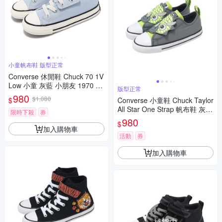
小童帆布鞋 版型正常
Converse 休閒鞋 Chuck 70 1V
Low 小童 灰藍 小朋友 1970 帆
版型正常
布鞋 A08868C
980
$1,080
$
Converse 小童鞋 Chuck Taylor
All Star One Strap 帆布鞋 灰
限時下殺
券
綠 魔鬼氈 動物 A15901C
980
$
加入購物車
活動
券
加入購物車
補貨中