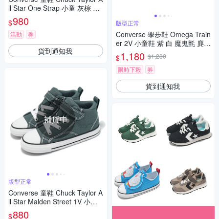
ll Star One Strap 小童 灰棕 毛
絨小熊 小朋友 A11118C
980
$
版型正常
Converse 學步鞋 Omega Train
活動
券
er 2V 小童鞋 紫 白 魔鬼氈 麂皮
貨到通知我
尼龍 A14383C
1,180
$1,280
$
限時下殺
券
貨到通知我
補貨中
版型正常
Converse 童鞋 Chuck Taylor A
ll Star Malden Street 1V 小童
綠 學步鞋 A10762C
880
$