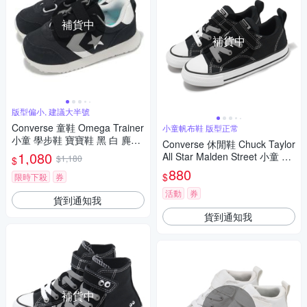
補貨中
補貨中
版型偏小, 建議大半號
Converse 童鞋 Omega Trainer
小童帆布鞋 版型正常
小童 學步鞋 寶寶鞋 黑 白 麂皮
Converse 休閒鞋 Chuck Taylor
魔鬼氈 A13097C
1,080
All Star Malden Street 小童 黑
$1,180
$
白 小朋友 A06414C
880
$
限時下殺
券
活動
券
貨到通知我
貨到通知我
補貨中