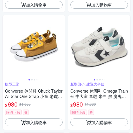
加入購物車
加入購物車
版型正常
版型偏小, 建議大半號
Converse 休閒鞋 Chuck Taylor
Converse 休閒鞋 Omega Train
All Star One Strap 小童 老虎 A
er 中大童 童鞋 米白 黑 魔鬼氈
17800C
復古 A15560C
980
980
$1,080
$1,080
$
$
限時下殺
券
限時下殺
券
加入購物車
加入購物車