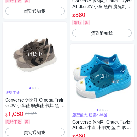
Converse 休閒鞋 Chuck Taylor
限時下殺
券
All Star 2V 小童 黑白 魔鬼氈 小
貨到通知我
朋友 嬰兒鞋 A10384C
880
$
活動
券
貨到通知我
補貨中
補貨中
版型正常
Converse 休閒鞋 Omega Train
er 2V 小童鞋 學步鞋 卡其 黑 魔
鬼氈 A16561C
1,080
$1,180
$
版型偏大, 建議小半號
Converse 休閒鞋 Chuck Taylor
限時下殺
券
All Star 中童 小朋友 藍 白 哆啦
貨到通知我
A夢 聯名 涼拖鞋 A15792C
880
$