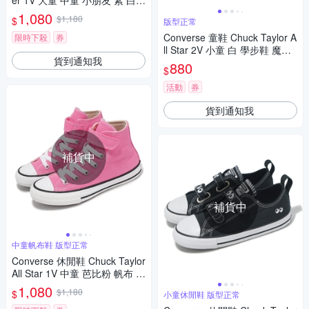
er 1V 大童 中童 小朋友 紫 白
魔鬼氈 麂皮 尼龍 A14381C
1,080
$1,180
$
版型正常
Converse 童鞋 Chuck Taylor A
限時下殺
券
ll Star 2V 小童 白 學步鞋 魔鬼
貨到通知我
氈 鉛筆 帆布鞋 A07219C
880
$
活動
券
貨到通知我
補貨中
補貨中
中童帆布鞋 版型正常
Converse 休閒鞋 Chuck Taylor
All Star 1V 中童 芭比粉 帆布 高
筒 小朋友 A06791C
1,080
$1,180
$
小童休閒鞋 版型正常