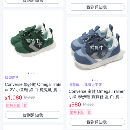
貨到通知我
補貨中
補貨中
版型正常
Converse 學步鞋 Omega Train
版型偏小, 建議大半號
er 2V 小童鞋 綠 白 魔鬼氈 麂皮
Converse 童鞋 Omega Trainer
尼龍 A16419C
1,080
小童 學步鞋 寶寶鞋 藍 白 麂皮
$1,180
$
魔鬼氈 A13096C
980
$1,080
$
限時下殺
券
限時下殺
券
貨到通知我
貨到通知我