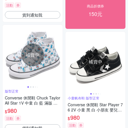
活動
券
商品折價券
150元
貨到通知我
補貨中
補貨中
版型正常
Converse 休閒鞋 Chuck Taylor
小童帆布鞋 版型正常
All Star 1V 中童 白 藍 滿版 哆
Converse 休閒鞋 Star Player 7
啦A夢 聯名 帆布鞋 A15793C
980
6 2V 小童 黑 白 小朋友 嬰兒鞋
$
學步鞋 魔鬼氈 A06893C
980
$
活動
券
活動
券
貨到通知我