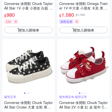
Converse 休閒鞋 Chuck Taylor
Converse 休閒鞋 Omega Train
All Star 1V 小童 小朋友 白藍 魔
er 1V 中大童 小朋友 卡其 黑 魔
鬼氈 哆啦A夢 聯名 A15794C
鬼氈 麂皮 A16560C
980
1,080
$1,180
$
$
活動
券
挑戰低價
券
加入購物車
加入購物車
版型正常
龍年限定色 版型正常
Converse 休閒鞋 Chuck Taylor
Converse 休閒鞋 Chuck Taylor
All Star Cruise 大童 女鞋 厚底
All Star 2V 小童 紅 金 龍年 CN
黑 星星 帆布鞋 A15497C
Y 小朋友 帆布鞋 A08838C