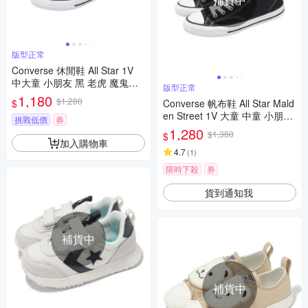
版型正常
Converse 休閒鞋 All Star 1V
中大童 小朋友 黑 老虎 魔鬼氈
版型正常
帆布鞋 A17798C
1,180
$1,280
$
Converse 帆布鞋 All Star Mald
en Street 1V 大童 中童 小朋友
挑戰低價
券
黑白 魔鬼氈 休閒鞋 A04823C
1,280
$1,380
$
加入購物車
4.7
(
1
)
限時下殺
券
貨到通知我
補貨中
補貨中