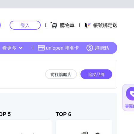
購物車
帳號綁定送
登入
看更多
uniopen 聯名卡
超贈點
前往旗艦店
追蹤品牌
OP 5
TOP 6
TOP