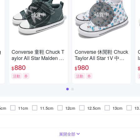
補貨中
補貨中
g
Converse 童鞋 Chuck T
Converse 休閒鞋 Chuck
aylor All Star Malden Str
Taylor All Star 1V 中童
eet 1V 小童 綠 學步鞋 A
白 藍 滿版 哆啦A夢 聯名
880
980
$
$
10762C
帆布鞋 A15793C
活動
券
活動
券
5cm
11cm
11.5cm
12cm
12.5cm
13cm
13
m
17cm
17.5cm
18cm
18.5cm
19cm
19.5
m
23cm
23.5cm
24cm
24.5cm
25cm
25.5
展開全部