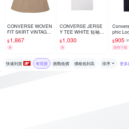
CONVERSE WOVEN
CONVERSE JERSE
Convers
FIT SKIRT VINTAGE
Y TEE WHITE 短袖上
phic L
CARGO 長裙 女 卡其
衣 男 白色-MCH689-0
黑色 圖
1,867
1,030
905
$
$
$
$
色-WCH608-X9V
01
CJ419
券
券
限時下殺
快速到貨
有現貨
挑戰低價
價格低到高
排序
更多