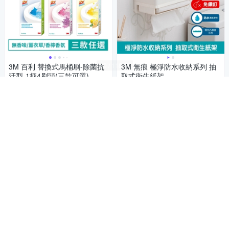
3M 百利 替換式馬桶刷-除菌抗
3M 無痕 極淨防水收納系列 抽
汙型-1柄4刷頭(三款可選)
取式衛生紙架
192
391
84折
$
$
4.7
4.8
(
21
)
總銷量>50
(
12
)
總銷量>50
活動
券
限時下殺
券
加入購物車
加入購物車