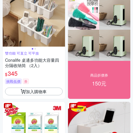
雙功能 可直立 可平放
Conalife 桌邊多功能大容量四
分隔收纳筒 （2入）
345
$
商品折價券
挑戰低價
券
150元
加入購物車