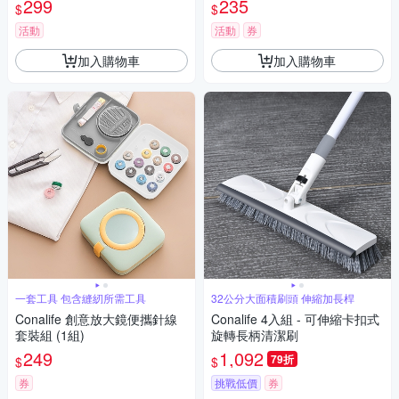
299
235
$
$
活動
活動
券
加入購物車
加入購物車
一套工具 包含縫紉所需工具
32公分大面積刷頭 伸縮加長桿
Conalife 創意放大鏡便攜針線
Conalife 4入組 - 可伸縮卡扣式
套裝組 (1組)
旋轉長柄清潔刷
249
1,092
79折
$
$
券
挑戰低價
券