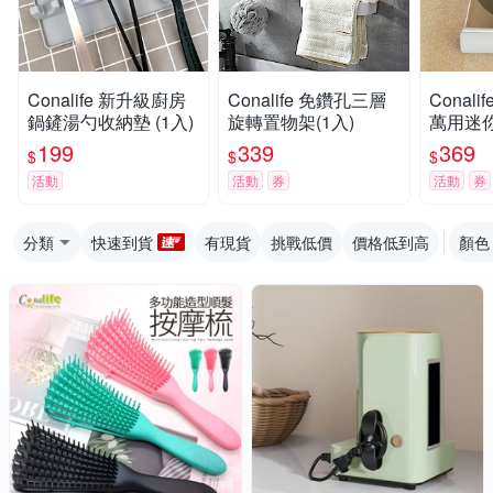
Conalife 新升級廚房
Conalife 免鑽孔三層
Conal
鍋鏟湯勺收納墊 (1入)
旋轉置物架(1入)
萬用迷你
199
339
369
$
$
$
活動
活動
券
活動
券
分類
快速到貨
有現貨
挑戰低價
價格低到高
顏色