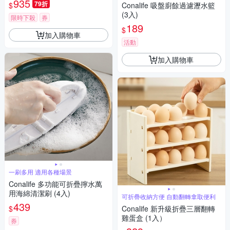
935
79折
$
Conalife 吸盤廚餘過濾瀝水籃
(3入)
限時下殺
券
189
$
加入購物車
活動
加入購物車
一刷多用 適用各種場景
Conalife 多功能可折疊擰水萬
用海綿清潔刷 (4入)
可折疊收納方便 自動翻轉拿取便利
439
$
Conalife 新升級折疊三層翻轉
雞蛋盒 (1入）
券