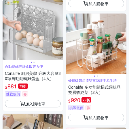
加入購物車
自動翻轉設計拿取更方便
Conalife 廚房美學 升級大容量3
0顆自動翻轉雞蛋盒（4入）
優質碳鋼烤漆雙重防護不易生銹
881
79折
$
Conalife 多功能階梯式調味品
雙層收納架（2入）
挑戰低價
券
920
79折
$
加入購物車
挑戰低價
券
加入購物車