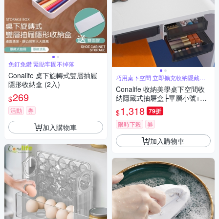
免釘免鑽 緊貼牢固不掉落
Conalife 桌下旋轉式雙層抽屜
巧用桌下空間 立即擴充收納隱藏凌
隱形收納盒 (2入)
亂
Conalife 收納美學桌下空間收
269
納隱藏式抽屜盒├單層小號+雙
$
層小號┤ （4組）
1,318
活動
券
79折
$
限時下殺
券
加入購物車
加入購物車