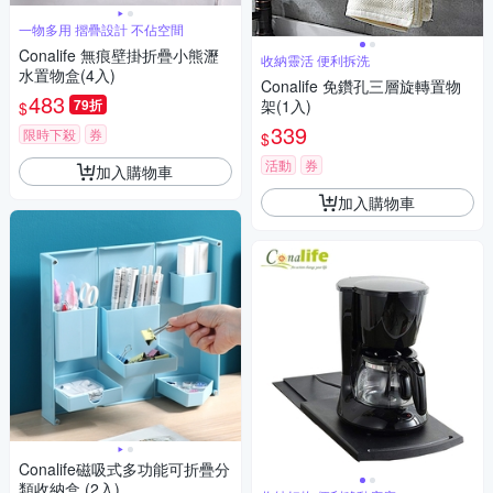
一物多用 摺疊設計 不佔空間
Conalife 無痕壁掛折疊小熊瀝
收納靈活 便利拆洗
水置物盒(4入)
Conalife 免鑽孔三層旋轉置物
483
79折
架(1入)
$
339
限時下殺
券
$
活動
券
加入購物車
加入購物車
Conalife磁吸式多功能可折疊分
類收納盒 (2入)