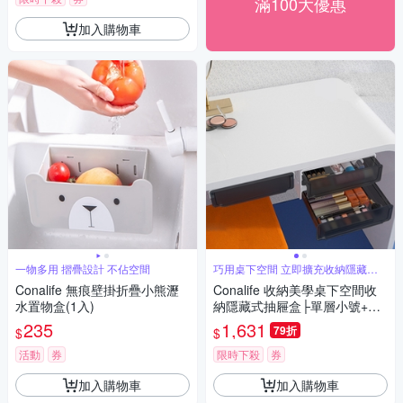
滿100大優惠
加入購物車
一物多用 摺疊設計 不佔空間
巧用桌下空間 立即擴充收納隱藏凌
亂
Conalife 無痕壁掛折疊小熊瀝
Conalife 收納美學桌下空間收
水置物盒(1入)
納隱藏式抽屜盒├單層小號+雙
層大號┤ （4組）
235
1,631
79折
$
$
活動
券
限時下殺
券
加入購物車
加入購物車