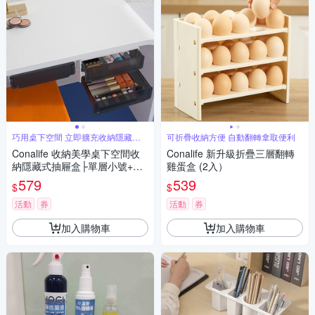
巧用桌下空間 立即擴充收納隱藏凌
可折疊收納方便 自動翻轉拿取便利
亂
Conalife 收納美學桌下空間收
Conalife 新升級折疊三層翻轉
納隱藏式抽屜盒├單層小號+雙
雞蛋盒 (2入）
層大號┤ （1組）
579
539
$
$
活動
券
活動
券
加入購物車
加入購物車