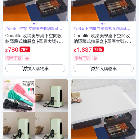
巧用桌下空間 立即擴充收納隱藏凌
巧用桌下空間 立即擴充收納隱藏凌
亂
亂
Conalife 收納美學桌下空間收
Conalife 收納美學桌下空間收
納隱藏式抽屜盒├單層大號+雙
納隱藏式抽屜盒├單層大號+雙
層小號┤ （2組）
層大號┤ （4組）
780
1,837
79折
79折
$
$
限時下殺
券
限時下殺
券
加入購物車
加入購物車