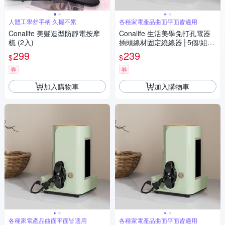
人體工學舒手柄 久握不累
各種家電產品曲面平面皆適用
Conalife 美髮造型防靜電按摩
Conalife 生活美學免打孔電器
梳 (2入)
插頭線材固定繞線器├5個/組┤
（1組）
299
239
$
$
券
券
加入購物車
加入購物車
各種家電產品曲面平面皆適用
各種家電產品曲面平面皆適用