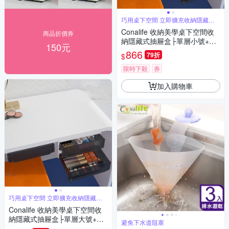
巧用桌下空間 立即擴充收納隱藏凌
亂
Conalife 收納美學桌下空間收
商品折價券
納隱藏式抽屜盒├單層小號+雙
150元
層大號┤ （2組）
866
79折
$
限時下殺
券
加入購物車
巧用桌下空間 立即擴充收納隱藏凌
亂
Conalife 收納美學桌下空間收
納隱藏式抽屜盒├單層大號+雙
避免下水道阻塞
層大號┤ （2組）