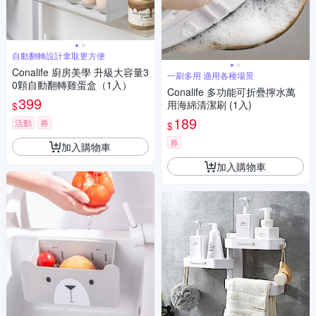
自動翻轉設計拿取更方便
Conalife 廚房美學 升級大容量3
一刷多用 適用各種場景
0顆自動翻轉雞蛋盒（1入）
Conalife 多功能可折疊擰水萬
399
用海綿清潔刷 (1入)
$
189
活動
券
$
券
加入購物車
加入購物車