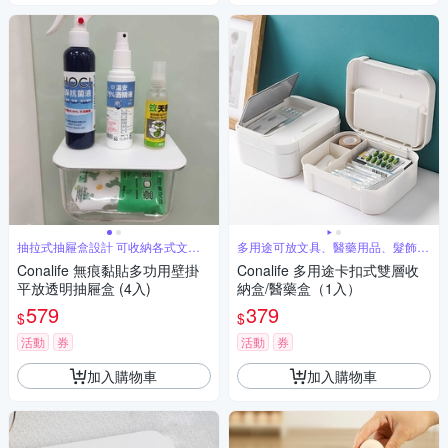
抽拉式抽屜盒設計 可收納各式文具
多用途可放文具、醫藥用品、髮飾
小物紙巾
各式小物
Conalife 無痕黏貼多功用壁掛
Conalife 多用途卡扣式雙層收
平放透明抽屜盒 (4入)
納盒/醫藥盒（1入）
579
379
$
$
活動
券
活動
券
加入購物車
加入購物車