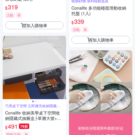
收納好物 便利移動底座
319
$
Conalife 多功能檯面滑動收納
托盤 (1入)
活動
券
339
$
加入購物車
活動
券
加入購物車
巧用桌下空間 立即擴充收納隱藏凌
亂
Conalife 收納美學桌下空間收
納隱藏式抽屜盒├單層大號+雙
層大號┤ （1組）
491
79折
$
家飾衛浴開運限時優惠3折起
限時下殺
券