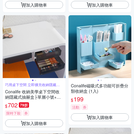
加入購物車
加入購物車
巧用桌下空間 立即擴充收納隱藏凌
Conalife磁吸式多功能可折疊分
亂
類收納盒 (1入)
Conalife 收納美學桌下空間收
納隱藏式抽屜盒├單層小號+雙
199
$
層小號┤ （2組）
702
79折
$
活動
券
限時下殺
券
加入購物車
加入購物車