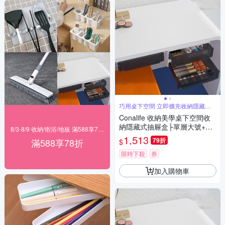
巧用桌下空間 立即擴充收納隱藏凌
亂
Conalife 收納美學桌下空間收
納隱藏式抽屜盒├單層大號+雙
8/3-8/9 收納/衛浴/地板 滿588享78折
層小號┤ （4組）
1,513
79折
滿588享78折
$
限時下殺
券
加入購物車