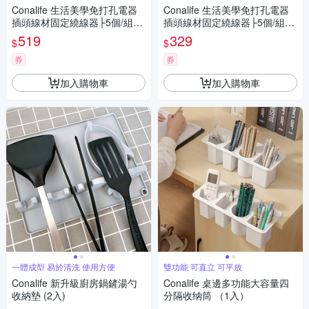
Conalife 生活美學免打孔電器
Conalife 生活美學免打孔電器
插頭線材固定繞線器├5個/組┤
插頭線材固定繞線器├5個/組┤
（4組）
（2組）
519
329
$
$
券
券
加入購物車
加入購物車
一體成型 易於清洗 使用方便
雙功能 可直立 可平放
Conalife 新升級廚房鍋鏟湯勺
Conalife 桌邊多功能大容量四
收納墊 (2入)
分隔收纳筒 （1入）