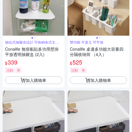
抽拉式抽屜盒設計 可收納各式文具
雙功能 可直立 可平放
小物紙巾
Conalife 無痕黏貼多功用壁掛
Conalife 桌邊多功能大容量四
平放透明抽屜盒 (2入)
分隔收纳筒 （4入）
339
525
$
$
活動
券
活動
券
加入購物車
加入購物車