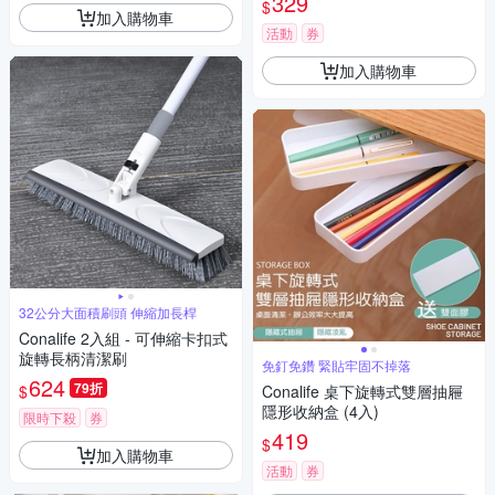
329
$
加入購物車
活動
券
加入購物車
32公分大面積刷頭 伸縮加長桿
Conalife 2入組 - 可伸縮卡扣式
旋轉長柄清潔刷
免釘免鑽 緊貼牢固不掉落
624
79折
$
Conalife 桌下旋轉式雙層抽屜
隱形收納盒 (4入)
限時下殺
券
419
$
加入購物車
活動
券