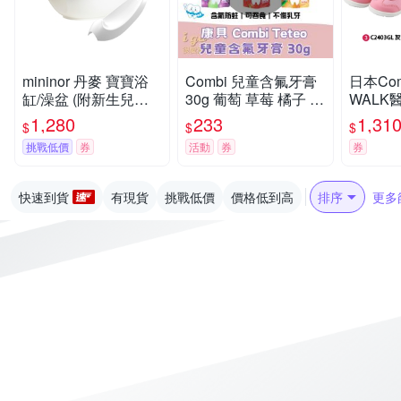
mininor 丹麥 寶寶浴
Combi 兒童含氟牙膏
日本Com
缸/澡盆 (附新生兒浴
30g 葡萄 草莓 橘子 透
WALK
架)
明凝膠 無發泡劑
能鞋C2
1,280
233
1,31
$
$
$
櫻桃家
挑戰低價
券
活動
券
券
快速到貨
有現貨
挑戰低價
價格低到高
排序
更多