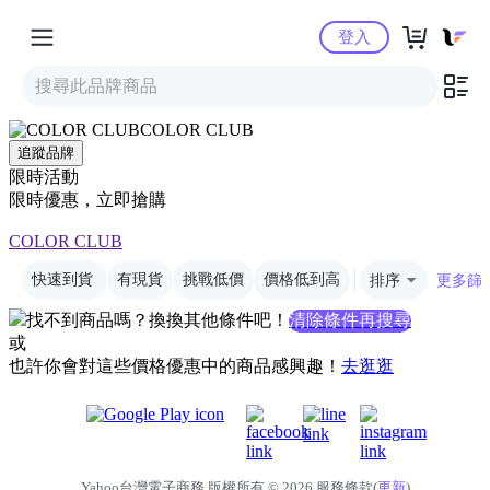
Yahoo購物中心
登入
COLOR CLUB
追蹤品牌
限時活動
限時優惠，立即搶購
COLOR CLUB
快速到貨
有現貨
挑戰低價
價格低到高
排序
更多篩
找不到商品嗎？換換其他條件吧！
清除條件再搜尋
或
也許你會對這些價格優惠中的商品感興趣！
去逛逛
Yahoo台灣電子商務 版權所有 © 2026 服務條款(
更新
)