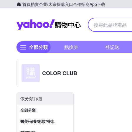
首頁
拍賣
企業/大宗採購入口
合作招商
App下載
Yahoo購物中心
全部分類
點換券
登記送
COLOR CLUB
依分類篩選
全部分類
醫美/保養/彩妝/香水