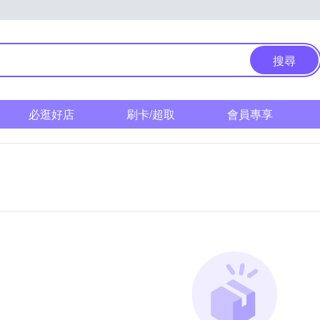
搜尋
必逛好店
刷卡/超取
會員專享