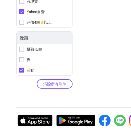
有現貨
Yahoo自營
評價4顆
以上
優惠
挑戰低價
券
活動
清除所有條件