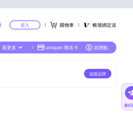
購物車
帳號綁定送
登入
看更多
uniopen 聯名卡
超贈點
追蹤品牌