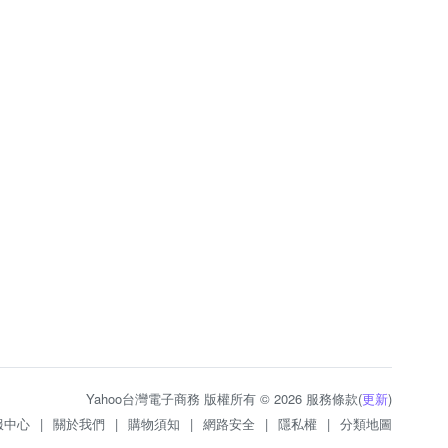
Yahoo台灣電子商務 版權所有 © 2026 服務條款(
更新
)
服中心
|
關於我們
|
購物須知
|
網路安全
|
隱私權
|
分類地圖