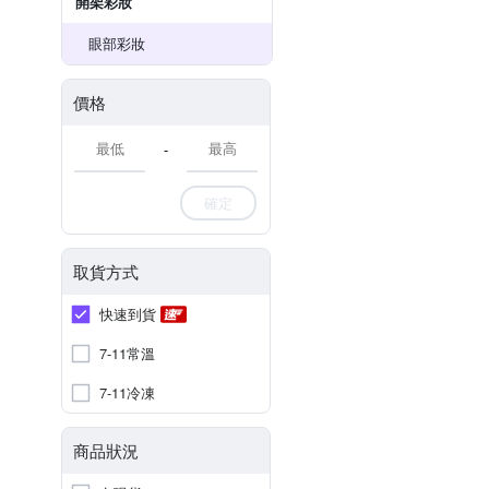
開架彩妝
眼部彩妝
價格
-
確定
取貨方式
快速到貨
7-11常溫
7-11冷凍
商品狀況