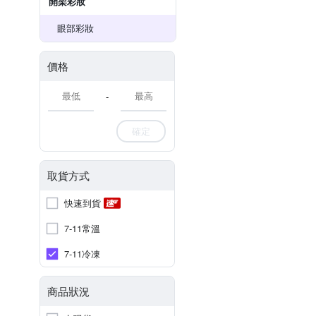
開架彩妝
眼部彩妝
價格
-
確定
取貨方式
快速到貨
7-11常溫
7-11冷凍
商品狀況