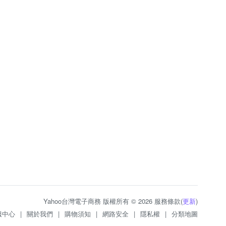
Yahoo台灣電子商務 版權所有 © 2026 服務條款(
更新
)
服中心
|
關於我們
|
購物須知
|
網路安全
|
隱私權
|
分類地圖