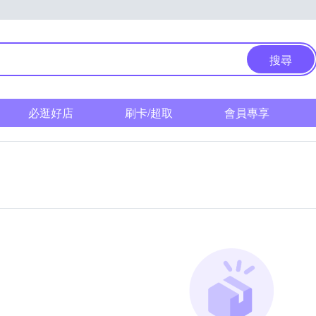
搜尋
必逛好店
刷卡/超取
會員專享