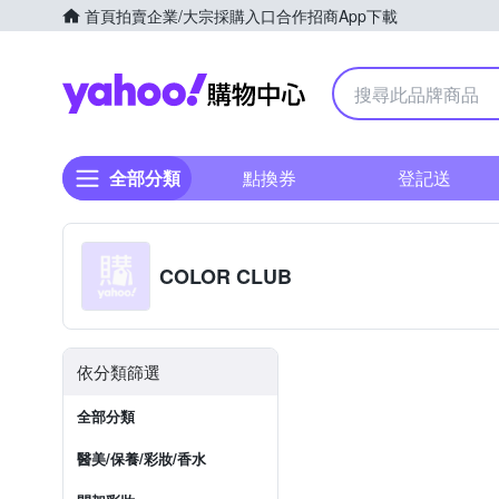
首頁
拍賣
企業/大宗採購入口
合作招商
App下載
Yahoo購物中心
全部分類
點換券
登記送
COLOR CLUB
依分類篩選
全部分類
醫美/保養/彩妝/香水