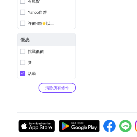
有現貨
Yahoo自營
評價4顆
以上
優惠
挑戰低價
券
活動
清除所有條件