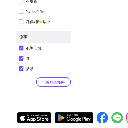
有現貨
Yahoo自營
評價4顆
以上
優惠
挑戰低價
券
活動
清除所有條件