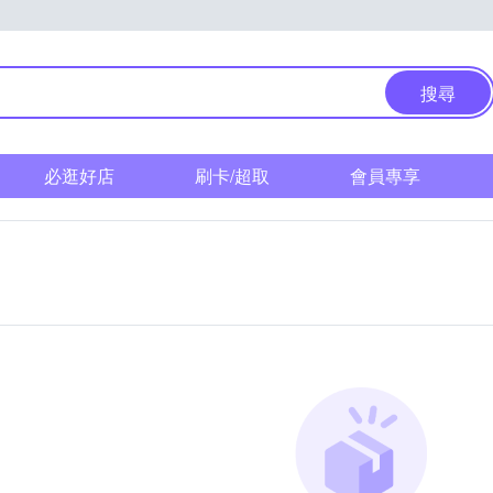
搜尋
必逛好店
刷卡/超取
會員專享