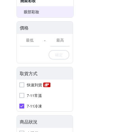
開架彩妝
眼部彩妝
價格
-
確定
取貨方式
快速到貨
7-11常溫
7-11冷凍
商品狀況