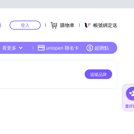
購物車
帳號綁定送
登入
看更多
uniopen 聯名卡
超贈點
追蹤品牌