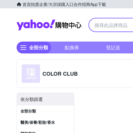
首頁
拍賣
企業/大宗採購入口
合作招商
App下載
Yahoo購物中心
全部分類
點換券
登記送
COLOR CLUB
依分類篩選
全部分類
醫美/保養/彩妝/香水