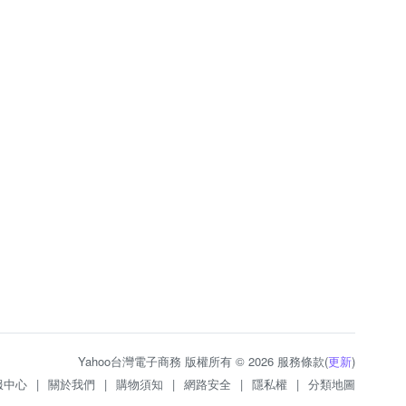
Yahoo台灣電子商務 版權所有 © 2026 服務條款(
更新
)
服中心
|
關於我們
|
購物須知
|
網路安全
|
隱私權
|
分類地圖