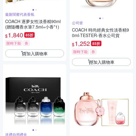
最新閨蜜代表香氛
COACH 逐夢女性淡香精90ml
公司貨
(贈隨機香水筆7.5ml+小香*1)
COACH 時尚經典女性淡香精9
1,840
85折
0ml-TESTER-香水公司貨
$
1,252
限時下殺
券
85折
$
限時下殺
券
加入購物車
加入購物車
送禮自用禮盒