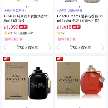
★稀有售完不補！
代理商 - 原廠公司貨
COACH 時尚經典女性淡香精9
Coach Dreams 逐夢淡香精 90
0ml-TESTER
ml Tester 包裝 (原廠公司貨)
1,399
1,418
85折
85折
$
$
4.9
5
(
24
)
總銷量>100
(
1
)
限時下殺
券
限時下殺
券
加入購物車
加入購物車