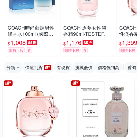
COACH時尚藍調男性
COACH 逐夢女性淡
COAC
淡香水100ml (國際航
香精90ml-TESTER
性淡香精9
空版)-P
ER
1,008
1,176
1,39
85折
85折
$
$
$
限時下殺
券
限時下殺
券
限時下殺
分類
快速到貨
有現貨
挑戰低價
價格低到高
香調