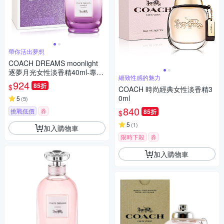
帶你活出夢想
COACH DREAMS moonlight
逐夢月光女性淡香精40ml-專櫃
細致性感的魅力
公司貨
924
85折
$
COACH 時尚經典女性淡香精3
0ml
5
(
5
)
840
挑戰低價
券
85折
$
5
(
1
)
加入購物車
限時下殺
券
加入購物車