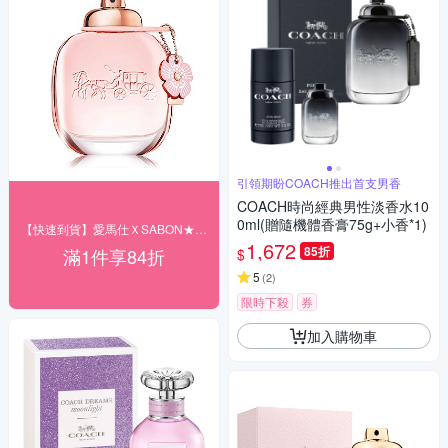
引領期盼COACH推出首支男香
COACH時尚經典男性淡香水10
0ml(贈隨機體香膏75g+小香*1)
【快速到貨】愛馬仕ＸSABON★結帳84折
1,672
85折
滿1件享84折
$
5
(
2
)
限時下殺
券
加入購物車