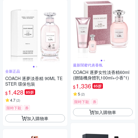
最新閨蜜代表香氛
全新正品
COACH 逐夢女性淡香精60ml
(贈隨機身體乳100ml+小香*1)
COACH 逐夢淡香精 90ML TE
STER 環保包裝
1,336
85折
$
1,428
85折
$
5
(
2
)
4.7
(
2
)
限時下殺
券
限時下殺
券
加入購物車
加入購物車