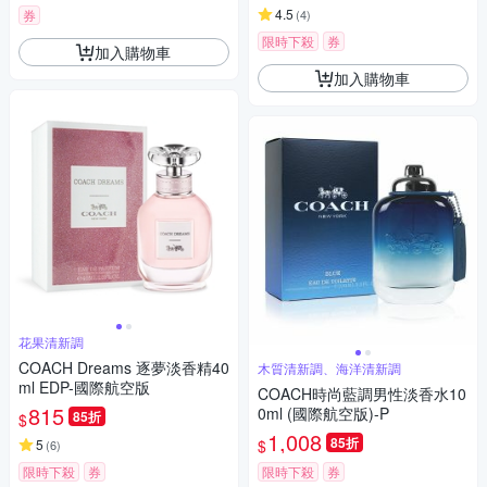
4.5
券
(
4
)
限時下殺
券
加入購物車
加入購物車
花果清新調
COACH Dreams 逐夢淡香精40
木質清新調、海洋清新調
ml EDP-國際航空版
COACH時尚藍調男性淡香水10
815
0ml (國際航空版)-P
85折
$
1,008
85折
$
5
(
6
)
限時下殺
券
限時下殺
券