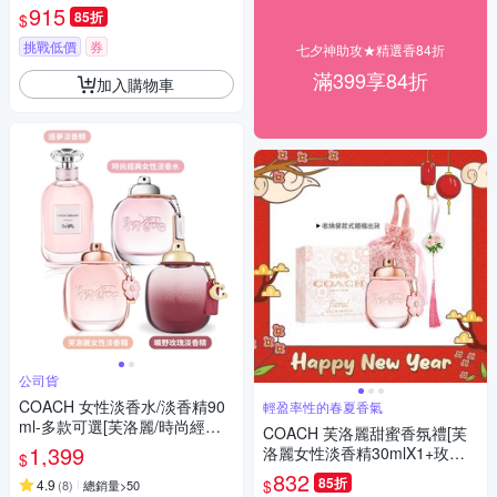
915
85折
$
挑戰低價
券
七夕神助攻★精選香84折
滿399享84折
加入購物車
公司貨
COACH 女性淡香水/淡香精90
輕盈率性的春夏香氣
ml-多款可選[芙洛麗/時尚經典/
COACH 芙洛麗甜蜜香氛禮[芙
逐夢/曠野玫瑰]TESTER
1,399
洛麗女性淡香精30mlX1+玫瑰
$
擴香石掛飾-+收納袋]
832
85折
$
4.9
(
8
)
總銷量>50