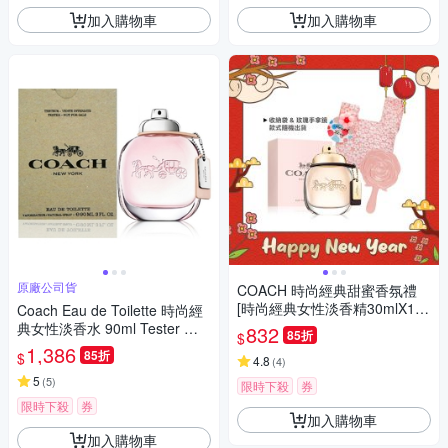
加入購物車
加入購物車
原廠公司貨
COACH 時尚經典甜蜜香氛禮
[時尚經典女性淡香精30mlX1
Coach Eau de Toilette 時尚經
+手拿鏡+收納袋]
典女性淡香水 90ml Tester 包
832
85折
$
裝 (原廠公司貨)
1,386
85折
$
4.8
(
4
)
5
(
5
)
限時下殺
券
限時下殺
券
加入購物車
加入購物車