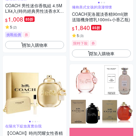
COACH 男性迷你香氛組 4.5M
擁抱美式女孩的浪漫情懷
LX4入(時尚經典男性淡香水X2
COACH芙洛麗淡香精90ml(贈
+藍調淡香水+都會淡香水)
1,008
85折
送隨機身體乳100ml+小香乙瓶)
$
1,840
5
(
2
)
85折
$
挑戰低價
券
5
(
3
)
限時下殺
券
加入購物車
加入購物車
在陽光下綻放真實自我
【COACH】時尚閃耀女性香精