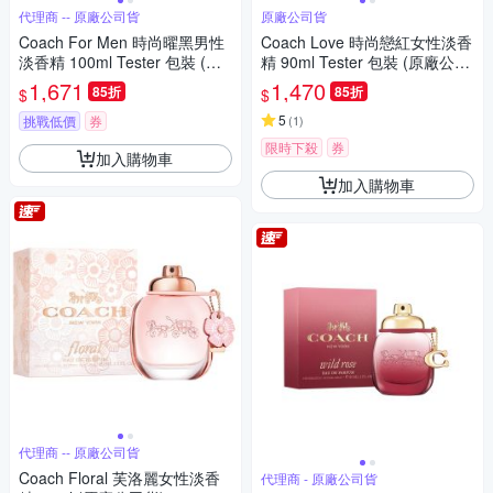
代理商 -- 原廠公司貨
原廠公司貨
Coach For Men 時尚曜黑男性
Coach Love 時尚戀紅女性淡香
淡香精 100ml Tester 包裝 (原
精 90ml Tester 包裝 (原廠公司
廠公司貨)
貨)
1,671
1,470
85折
85折
$
$
5
挑戰低價
券
(
1
)
限時下殺
券
加入購物車
加入購物車
代理商 -- 原廠公司貨
Coach Floral 芙洛麗女性淡香
代理商 - 原廠公司貨