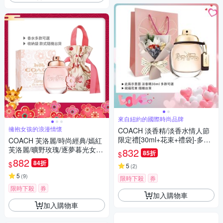
來自紐約的國際時尚品牌
擁抱女孩的浪漫情懷
COACH 淡香精/淡香水情人節
限定禮[30ml+花束+禮袋]-多款
COACH 芙洛麗/時尚經典/嫣紅
任選
芙洛麗/曠野玫瑰/逐夢暮光女性
832
85折
$
淡香精+好運旅行收納袋-新春
882
84折
$
5
(
2
)
限定版-多款任選
5
(
9
)
限時下殺
券
限時下殺
券
加入購物車
加入購物車