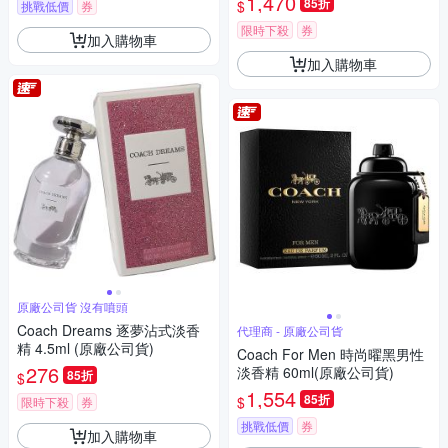
1,470
85折
$
挑戰低價
券
限時下殺
券
加入購物車
加入購物車
原廠公司貨 沒有噴頭
Coach Dreams 逐夢沾式淡香
代理商 - 原廠公司貨
精 4.5ml (原廠公司貨)
Coach For Men 時尚曜黑男性
276
淡香精 60ml(原廠公司貨)
85折
$
1,554
85折
$
限時下殺
券
挑戰低價
券
加入購物車