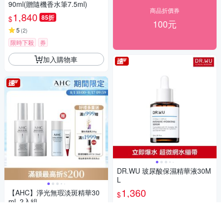
90ml(贈隨機香水筆7.5ml)
商品折價券
1,840
85折
$
100元
5
(
2
)
限時下殺
券
加入購物車
DR.WU 玻尿酸保濕精華液30M
L
1,360
【AHC】淨光無瑕淡斑精華30
$
ml_2入組
4.9
(
16
)
總銷量>200
999
$1,099
$
券