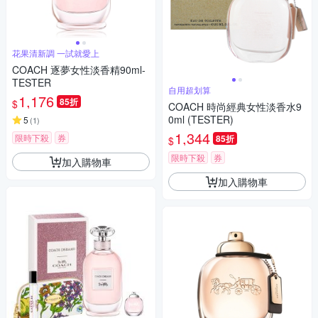
花果清新調 一試就愛上
COACH 逐夢女性淡香精90ml-
TESTER
自用超划算
1,176
85折
$
COACH 時尚經典女性淡香水9
0ml (TESTER)
5
(
1
)
1,344
限時下殺
券
85折
$
限時下殺
券
加入購物車
加入購物車