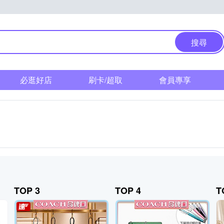
搜尋
必逛好店
刷卡/超取
會員專享
TOP 3
TOP 4
T