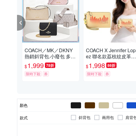
COACH／MK／DKNY
COACH X Jennifer Lop
熱銷斜背包.小廢包 多款
ez 聯名款荔枝紋皮革金
供選
屬鍊帶手拿包
1,999
1,998
78折
86折
$
$
限時下殺
券
限時下殺
券
顏色
斜背包
兩用包
肩背
款式
中夾
膠框
手提包
合成皮(PVC/PU/聚酯纖維)
無
無
無
拉鍊式
無
釦式
掀開式
1
1
1
1
2
2
2
2
3
3
4
3
外層材質
內部夾層
內袋數
外部夾層
開口方式
外袋數