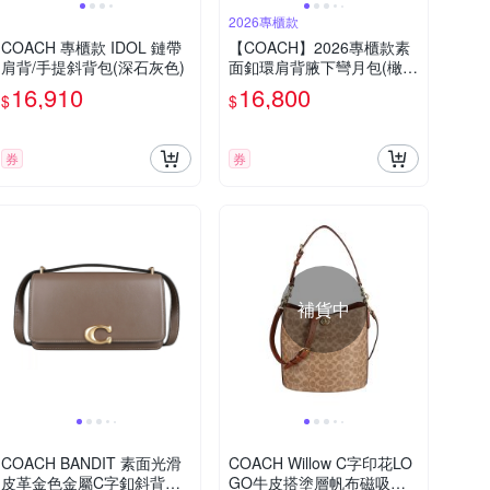
2026專櫃款
COACH 專櫃款 IDOL 鏈帶
【COACH】2026專櫃款素
肩背/手提斜背包(深石灰色)
面釦環肩背腋下彎月包(橄欖
綠)
16,910
16,800
$
$
券
券
補貨中
COACH BANDIT 素面光滑
COACH Willow C字印花LO
皮革金色金屬C字釦斜背包
GO牛皮搭塗層帆布磁吸旋