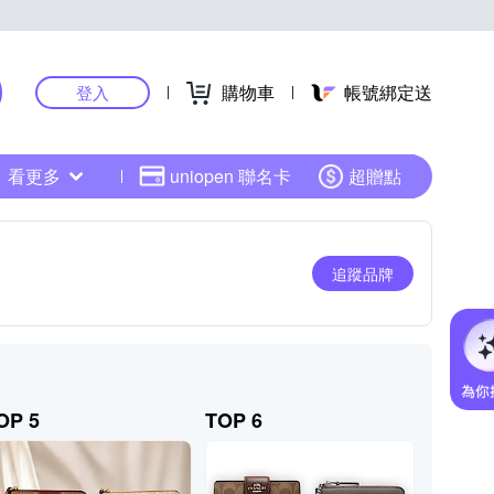
購物車
帳號綁定送
登入
看更多
uniopen 聯名卡
超贈點
追蹤品牌
OP 5
TOP 6
TOP