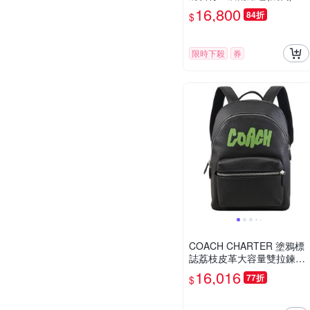
16,800
84折
$
限時下殺
券
COACH CHARTER 塗鴉標
誌荔枝皮革大容量雙拉鍊後
背包(黑)
16,016
77折
$