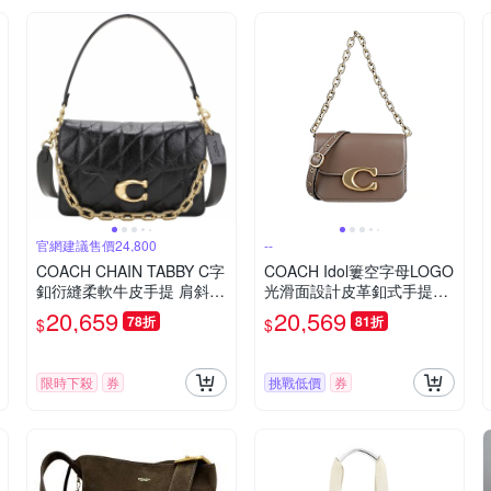
官網建議售價24,800
--
COACH CHAIN TABBY C字
COACH Idol簍空字母LOGO
釦衍縫柔軟牛皮手提 肩斜背
光滑面設計皮革釦式手提斜
腋下包(黑色)
背包(深石灰)
20,659
20,569
78折
81折
$
$
限時下殺
券
挑戰低價
券