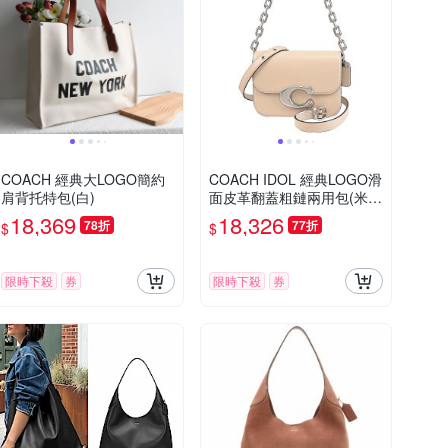
COACH 經典大LOGO簡約
COACH IDOL 經典LOGO滑
肩背托特包(白)
面皮革翻蓋粗鏈兩用包(米
白)
18,369
18,326
78折
77折
$
$
限時下殺
券
限時下殺
券