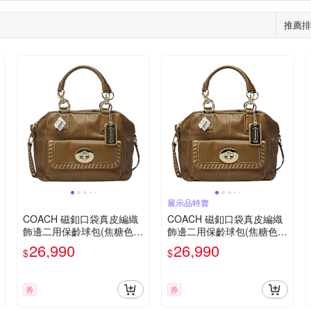
手機殼
胸針
其他
鹿皮
蛇皮
壓克力
馬毛
牛皮/PVC
木頭
其
推薦排
展示品特賣
COACH 磁釦口袋真皮編織
COACH 磁釦口袋真皮編織
飾邊二用保齡球包(焦糖色-
飾邊二用保齡球包(焦糖色-
展示品)
展示品)
26,990
26,990
$
$
券
券