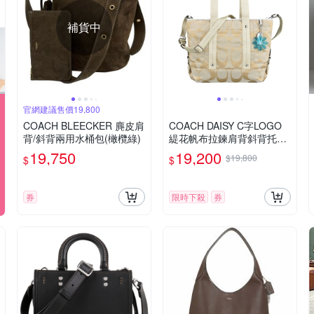
補貨中
官網建議售價19,800
COACH BLEECKER 麂皮肩
COACH DAISY C字LOGO
背/斜背兩用水桶包(橄欖綠)
緹花帆布拉鍊肩背斜背托特
包(展示品/大/淺卡其x紫丁
19,750
19,200
$19,800
$
$
香)
券
限時下殺
券