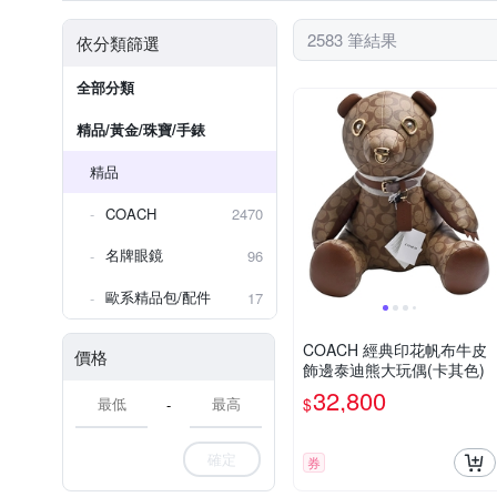
電腦包
無框
鑰匙包
羊皮
絨布
稻稈
2583 筆結果
依分類篩選
全部分類
精品/黃金/珠寶/手錶
精品
COACH
2470
名牌眼鏡
96
歐系精品包/配件
17
COACH 經典印花帆布牛皮
價格
飾邊泰迪熊大玩偶(卡其色)
32,800
$
-
確定
券