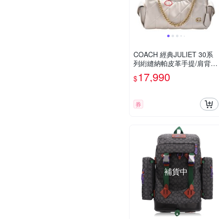
COACH 經典JULIET 30系
列絎縫納帕皮革手提/肩背包
(展示品-30CM粉筆白色)
17,990
$
券
補貨中