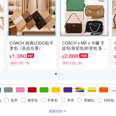
COACH 經典LOGO款手
COACH x MK x 卡爾 手
拿包（多款任選）
提包/肩背包/斜背包 多款
均價 (送觸控筆不挑色隨
1,380
2,888
8折
78折
$
$
機贈送)
限時下殺
券
限時下殺
券
包
短夾
後背包
手拿包
長夾
零錢包
托特包
圓框
金屬框
生活用品
鑰匙圈/吊飾
貓眼框
化
牛皮
開放式
帆布
棉布
防刮牛皮
金屬
牛仔布
麂
6
4
3
4
5
8
6
8
12
5
10
5
4
9
12
13
7
6
16
10
17
15
9
7
展開全部