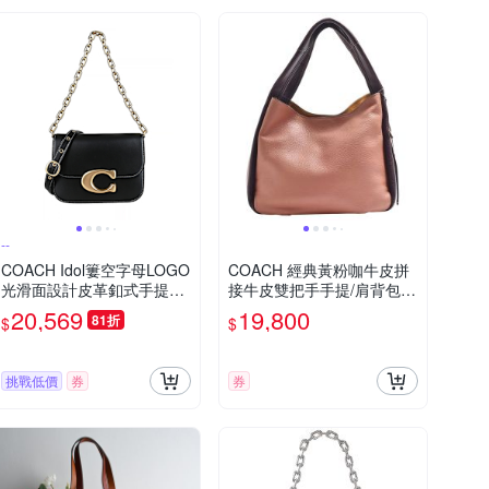
--
COACH Idol簍空字母LOGO
COACH 經典黃粉咖牛皮拼
光滑面設計皮革釦式手提斜
接牛皮雙把手手提/肩背包
背包(黑)
(黃/粉)
20,569
19,800
81折
$
$
挑戰低價
券
券