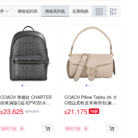
他皮革
其他
序
價格低到高
價格高到低
近期熱銷
COACH 專櫃款 CHARTER
COACH Pillow Tabby 26 大
經典滿版C緹花PVC防水皮
C標誌柔軟皮革兩用包(象牙
革男款後背包-黑灰色
米)
23,625
21,175
$24,225
78折
$
$
限時下殺
券
限時下殺
券