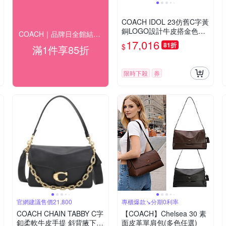
COACH IDOL 23仿舊C字黃
銅LOGO設計牛皮搭金色鏈
COACH｜品牌日全館結帳85折
條掀蓋吸釦式斜背肩背包(迷
17,016
81折
$
滿1件享85折
你/黑)
限時下殺
券
官網建議售價21,800
專櫃爆款↘分期0利率
COACH CHAIN TABBY C字
【COACH】Chelsea 30 素
釦柔軟牛皮手提 斜背腋下包
面皮革單肩包(多色任選)