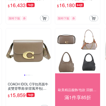
(黑色)
16,433
16,180
78折
84折
$
$
限時下殺
券
限時下殺
券
COACH IDOL C字扣亮面牛
皮雙背帶肩/斜背風琴包(深
歐美精品服飾/包款 回饋結帳85折
石灰色)
15,859
78折
$
滿1件享85折