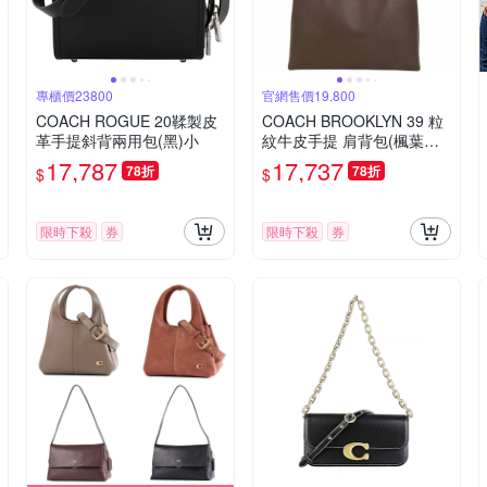
專櫃價23800
官網售價19,800
COACH ROGUE 20鞣製皮
COACH BROOKLYN 39 粒
革手提斜背兩用包(黑)小
紋牛皮手提 肩背包(楓葉紅
色)
17,787
17,737
78折
78折
$
$
限時下殺
券
限時下殺
券