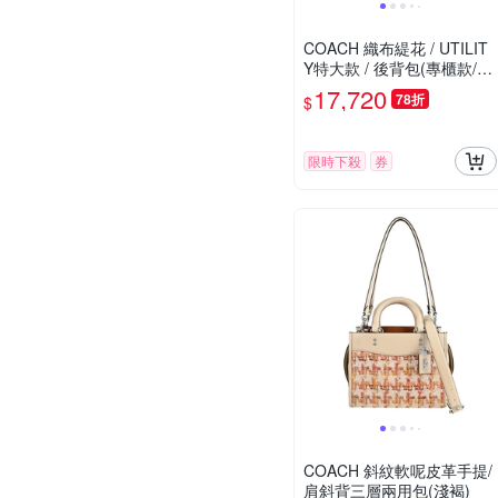
COACH 織布緹花 / UTILIT
Y特大款 / 後背包(專櫃款/黑
灰)
17,720
78折
$
限時下殺
券
COACH 斜紋軟呢皮革手提/
肩斜背三層兩用包(淺褐)