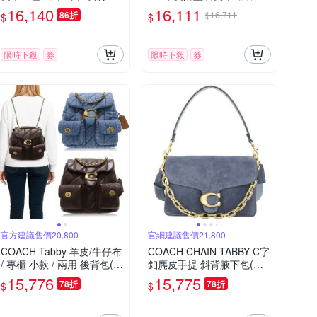
(深石灰色)
釦手提肩背斜背水桶包(棕褐
16,140
16,111
86折
$16,711
$
$
x焦糖棕)
限時下殺
券
限時下殺
券
官方建議售價20,800
官網建議售價21,800
COACH Tabby 羊皮/牛仔布
COACH CHAIN TABBY C字
/ 專櫃 小款 / 兩用 後背包(多
釦麂皮手提 斜背腋下包(藍
色可選)
色)
15,776
15,775
78折
78折
$
$