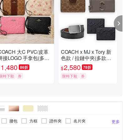
COACH 大C PVC/皮革
COACH x MJ x Tory 新
CO
拼接LOGO 手拿包(多款
色款 / 拉鏈中夾(多款均
夾 
選)
一價)
1,480
2,580
2,
86折
78折
$
$
$
限時下殺
券
限時下殺
券
限時
腰包
方框
證件夾
名片夾
更多
妝包
護照夾
眼鏡盒
背帶
皮
漆皮
Nappa皮革
尼龍
棉麻
14
16
11
17
13
15
20
更多