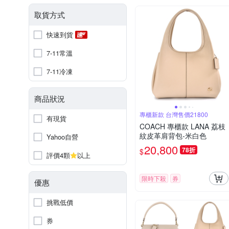
取貨方式
快速到貨
7-11常溫
7-11冷凍
商品狀況
專櫃新款 台灣售價21800
有現貨
COACH 專櫃款 LANA 荔枝
紋皮革肩背包-米白色
Yahoo自營
20,800
78折
$
評價4顆
以上
限時下殺
券
優惠
挑戰低價
券