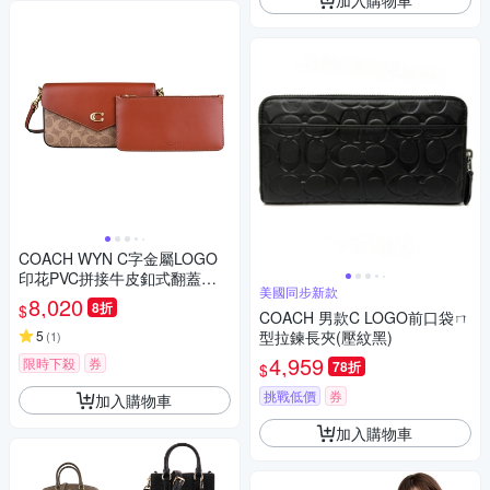
COACH WYN C字金屬LOGO
印花PVC拼接牛皮釦式翻蓋斜
美國同步新款
背包(卡其x漸層黃褐/附長卡夾)
8,020
8折
$
COACH 男款C LOGO前口袋ㄇ
5
型拉鍊長夾(壓紋黑)
(
1
)
4,959
限時下殺
券
78折
$
挑戰低價
券
加入購物車
加入購物車