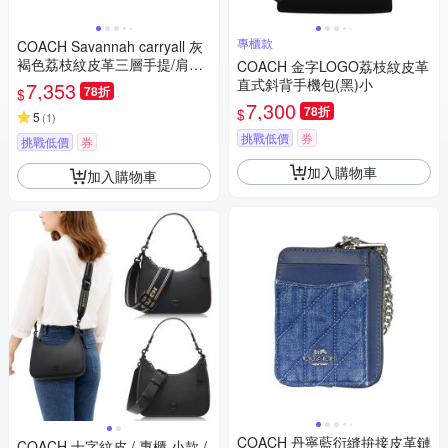
專櫃款
COACH Savannah carryall 灰
褐色荔枝紋皮革三層手提/肩斜
COACH 金字LOGO荔枝紋皮革
背包(大款)
直式斜背手機包(黑)小
7,353
78折
$
7,300
78折
$
5
(
1
)
挑戰低價
券
挑戰低價
券
加入購物車
加入購物車
COACH 丹寧藍衍縫拚接皮革鏈
COACH 十字紋皮 / 專櫃 小款 /