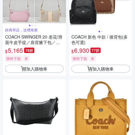
經典單品，送禮推薦
COACH SWINGER 20 老花/滑
COACH 新色 中款 / 後背包(多
面牛皮手提／肩背腋下包／麻
色可選)
將包(晚宴包) 多款可選
5,165
6,930
78折
77折
$
$
限時下殺
券
限時下殺
券
加入購物車
加入購物車