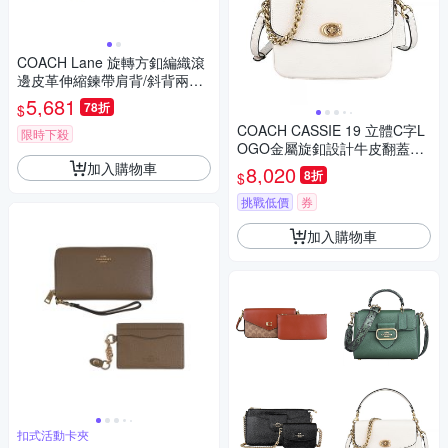
COACH Lane 旋轉方釦編織滾
邊皮革伸縮鍊帶肩背/斜背兩用
包(青蘋果綠)
5,681
78折
$
COACH CASSIE 19 立體C字L
限時下殺
OGO金屬旋釦設計牛皮翻蓋手
提斜背包(白)
加入購物車
8,020
8折
$
挑戰低價
券
加入購物車
扣式活動卡夾