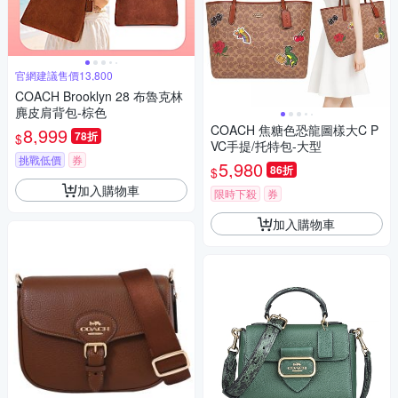
官網建議售價13,800
COACH Brooklyn 28 布魯克林
麂皮肩背包-棕色
COACH 焦糖色恐龍圖樣大C P
8,999
78折
$
VC手提/托特包-大型
挑戰低價
券
5,980
86折
$
加入購物車
限時下殺
券
加入購物車