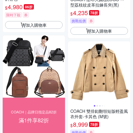
型荔枝紋皮革拉鍊長夾(黑)
4,980
86折
$
4,235
78折
$
限時下殺
券
挑戰低價
券
加入購物車
加入購物車
COACH 雙排釦翻領短版輕盈風
COACH｜品牌日指定品82折
衣外套-卡其色 (M號)
滿1件享82折
8,999
78折
$
挑戰低價
券