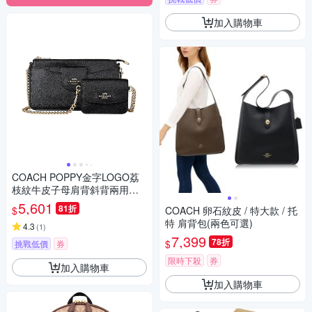
加入購物車
COACH POPPY金字LOGO荔
枝紋牛皮子母肩背斜背兩用包
(黑)
5,601
81折
$
COACH 卵石紋皮 / 特大款 / 托
特 肩背包(兩色可選)
4.3
(
1
)
7,399
78折
$
挑戰低價
券
限時下殺
券
加入購物車
加入購物車