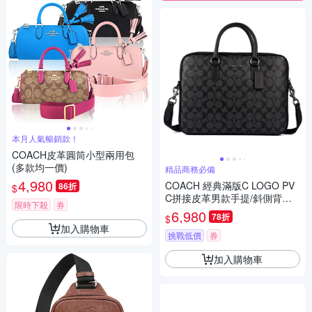
本月人氣暢銷款！
COACH皮革圓筒小型兩用包
(多款均一價)
精品商務必備
4,980
COACH 經典滿版C LOGO PV
86折
$
C拼接皮革男款手提/斜側背兩
限時下殺
券
用公事包/電腦包-黑灰
6,980
78折
$
加入購物車
挑戰低價
券
加入購物車