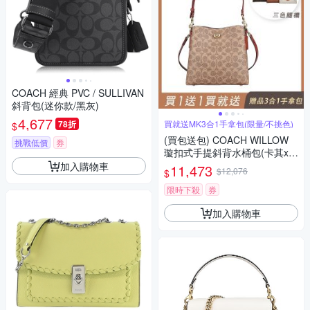
COACH 經典 PVC / SULLIVAN
斜背包(迷你款/黑灰)
4,677
78折
買就送MK3合1手拿包(限量/不挑色)
$
(買包送包) COACH WILLOW
挑戰低價
券
璇扣式手提斜背水桶包(卡其x棕
紅)
加入購物車
11,473
$12,076
$
限時下殺
券
加入購物車