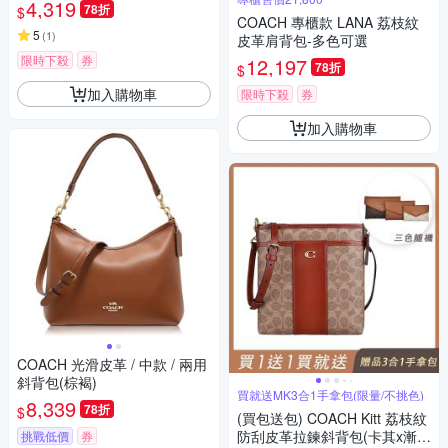
4,319
78折
$
COACH 專櫃款 LANA 荔枝紋
5
(
1
)
皮革肩背包-多色可選
限時下殺
券
12,197
78折
$
加入購物車
限時下殺
券
加入購物車
COACH 光滑皮革 / 中款 / 兩用
斜背包(棕褐)
買就送MK3合1手拿包(限量/不挑色)
8,339
78折
$
(買包送包) COACH Kitt 荔枝紋
防刮皮革拉鍊斜背包(卡其x漸層
挑戰低價
券