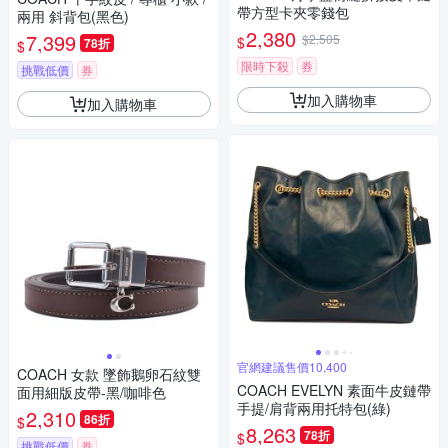
帶方型卡夾零錢包
兩用 斜背包(黑色)
2,380
7,399
$2,505
$
78折
$
限時下殺
券
挑戰低價
券
加入購物車
加入購物車
官網建議售價10,400
COACH 女款 墜飾鵝卵石紋雙
COACH EVELYN 素面牛皮鏈帶
面用細版皮帶-黑/咖啡色
手提/肩背兩用托特包(綠)
2,310
86折
$
8,263
78折
$
挑戰低價
券