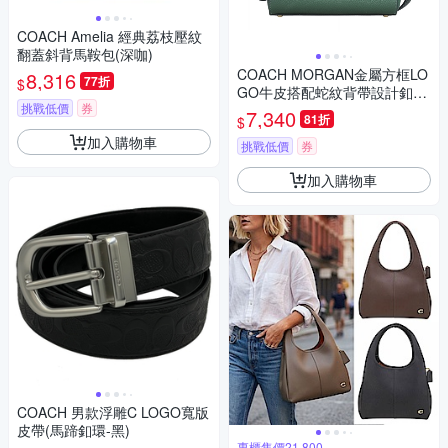
COACH Amelia 經典荔枝壓紋
翻蓋斜背馬鞍包(深咖)
COACH MORGAN金屬方框LO
8,316
77折
$
GO牛皮搭配蛇紋背帶設計釦式
挑戰低價
券
手提斜背包(墨綠)
7,340
81折
$
加入購物車
挑戰低價
券
加入購物車
COACH 男款浮雕C LOGO寬版
皮帶(馬蹄釦環-黑)
專櫃售價21,800