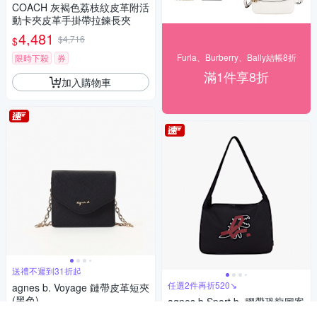
COACH 灰褐色荔枝紋皮革附活
動卡夾皮革手掛帶拉鍊長夾
4,481
$4,716
$
Furla、Burberry、Bally結帳8折
限時下殺
券
滿1件享8折
加入購物車
送禮不遲到31折起
任選2件再折520↘
agnes b. Voyage 鏈帶皮革短夾
(黑色)
agnes b.Sport b. 膠帶恐龍圖案
斜背包(黑)