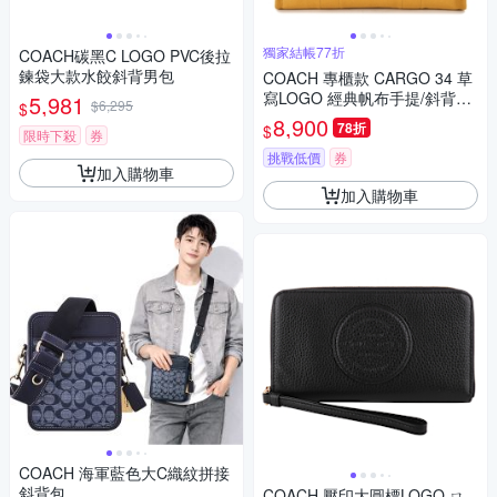
獨家結帳77折
COACH碳黑C LOGO PVC後拉
鍊袋大款水餃斜背男包
COACH 專櫃款 CARGO 34 草
寫LOGO 經典帆布手提/斜背兩
5,981
$6,295
$
用托特包-琥珀黃色
8,900
78折
$
限時下殺
券
挑戰低價
券
加入購物車
加入購物車
COACH 海軍藍色大C織紋拼接
斜背包
COACH 壓印大圓標LOGO ㄇ