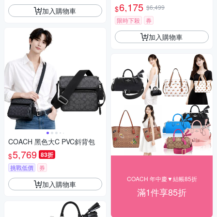
黃褐)
6,175
$6,499
$
加入購物車
限時下殺
券
加入購物車
COACH 黑色大C PVC斜背包
5,769
83折
$
挑戰低價
券
COACH 年中慶▼結帳85折
加入購物車
滿1件享85折