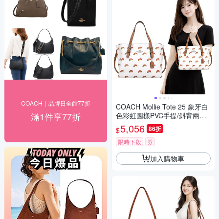
COACH｜品牌日全館77折
COACH Mollie Tote 25 象牙白
滿1件享77折
色彩虹圖樣PVC手提/斜背兩用
包
5,056
86折
$
限時下殺
券
加入購物車