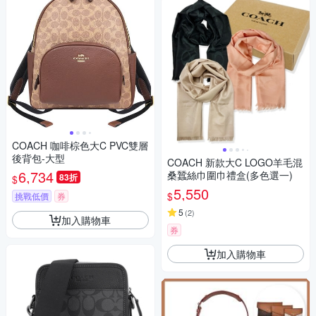
COACH 咖啡棕色大C PVC雙層
後背包-大型
COACH 新款大C LOGO羊毛混
6,734
桑蠶絲巾圍巾禮盒(多色選一)
83折
$
5,550
$
挑戰低價
券
5
(
2
)
加入購物車
券
加入購物車