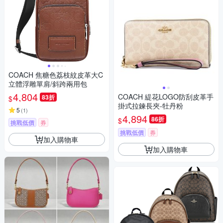
COACH 焦糖色荔枝紋皮革大C
立體浮雕單肩/斜跨兩用包
4,804
COACH 緹花LOGO防刮皮革手
83折
$
掛式拉鍊長夾-牡丹粉
5
(
1
)
4,894
86折
$
挑戰低價
券
挑戰低價
券
加入購物車
加入購物車