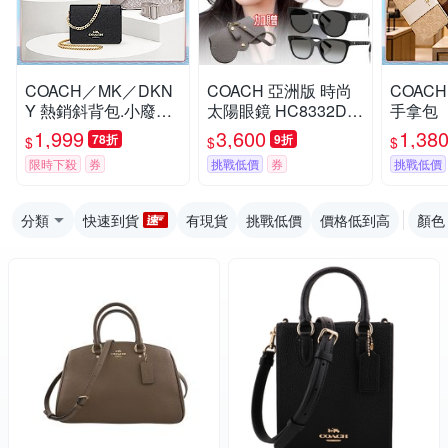
COACH／MK／DKN
COACH 亞洲版 時尚
COAC
Y 熱銷斜背包.小廢包
太陽眼鏡 HC8332D H
手拿包
多款供選
C8368D HC8429D H
1,999
3,600
1,38
78折
9折
$
$
$
C8430D HC8445D 多
限時下殺
券
挑戰低價
券
挑戰低價
款任選 公司貨(加贈掛
式眼鏡袋)
分類
快速到貨
有現貨
挑戰低價
價格低到高
顏色