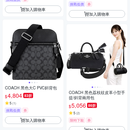
挑戰低價
券
加入購物車
加入購物車
COACH 黑色大C PVC斜背包
COACH 黑色荔枝紋皮革小型手
4,804
83折
$
提/斜背兩用包
5
(
1
)
5,056
86折
$
挑戰低價
券
5
(
2
)
加入購物車
限時下殺
券
加入購物車