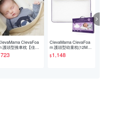
ClevaMama ClevaFoa
ClevaMama ClevaFoa
奇哥
型推車枕【佳兒
m 護頭型幼童枕(12M以
ma
園婦幼館】
上適用)【佳兒園婦幼
個月
723
1,148
8
$
$
$
館】
活動