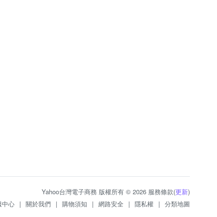
Yahoo台灣電子商務 版權所有 © 2026 服務條款(
更新
)
服中心
|
關於我們
|
購物須知
|
網路安全
|
隱私權
|
分類地圖