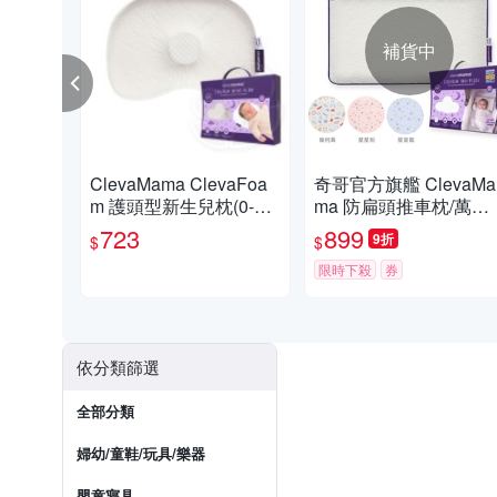
補貨中
ClevaMama ClevaFoa
奇哥官方旗艦 ClevaMa
m 護頭型新生兒枕(0-6M
ma 防扁頭推車枕/萬用
適用)【佳兒園婦幼館】
枕+枕套 0個月以上適
723
899
9折
$
$
(超值優惠組)
限時下殺
券
依分類篩選
全部分類
婦幼/童鞋/玩具/樂器
嬰童寢具