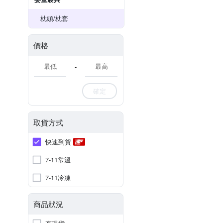
枕頭/枕套
價格
-
確定
取貨方式
快速到貨
7-11常溫
7-11冷凍
商品狀況