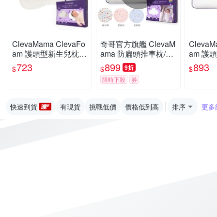
ClevaMama ClevaFo
奇哥官方旗艦 ClevaM
ClevaM
am 護頭型新生兒枕(0
ama 防扁頭推車枕/萬
am 護頭型嬰兒枕(0-1
-6M適用)【佳兒園婦
用枕+枕套 0個月以上
2M適用
723
899
893
9折
$
$
$
幼館】
適用(超值優惠組)
館】
限時下殺
券
快速到貨
有現貨
挑戰低價
價格低到高
排序
更多