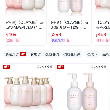
(任選)【CLAYGE】海
(任選)【CLAYGE】海
【CLA
泥S/M系列 洗髮精 潤
泥修護髮油120ml(輕
海泥洗髮
髮乳(無矽靈/控油/沙
盈款/滋潤款/乾溼髮皆
0ml(微
469
399
469
$
$
$
龍級/蓬鬆柔順/舒緩調
可/花果香/植物精華
活動
券
挑戰低價
券
活動
券
理/500ml)
油)
快速到貨
有現貨
挑戰低價
價格低到高
包裝
品牌