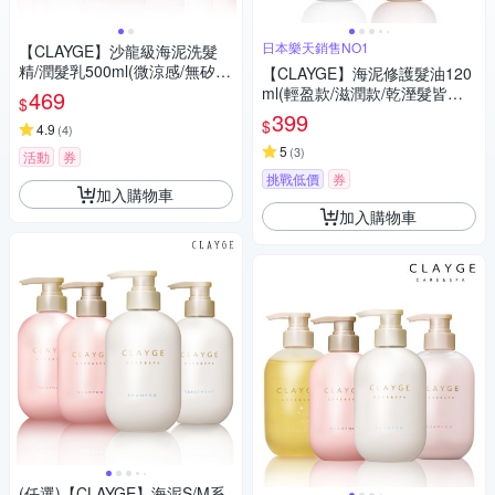
日本樂天銷售NO1
【CLAYGE】沙龍級海泥洗髮
精/潤髮乳500ml(微涼感/無矽
【CLAYGE】海泥修護髮油120
靈)
ml(輕盈款/滋潤款/乾溼髮皆可/
469
$
花果香/植物精華油)
399
$
4.9
(
4
)
5
(
3
)
活動
券
挑戰低價
券
加入購物車
加入購物車
(任選)【CLAYGE】海泥S/M系