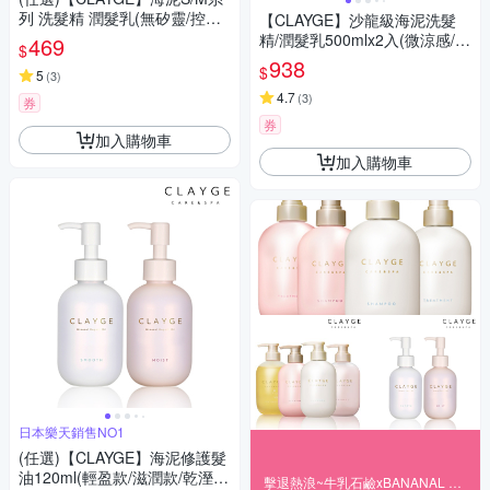
列 洗髮精 潤髮乳(無矽靈/控油/
【CLAYGE】沙龍級海泥洗髮
沙龍級/蓬鬆柔順/舒緩調理/500
精/潤髮乳500mlx2入(微涼感/無
469
$
ml)
矽靈/蓬鬆柔順/舒緩調理/輕盈防
938
$
5
(
3
)
斷)
4.7
(
3
)
券
券
加入購物車
加入購物車
日本樂天銷售NO1
(任選)【CLAYGE】海泥修護髮
油120ml(輕盈款/滋潤款/乾溼髮
擊退熱浪~牛乳石鹼xBANANAL 洗沐滿額贈禮