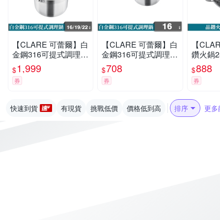
【CLARE 可蕾爾】白
【CLARE 可蕾爾】白
【CLA
金鋼316可提式調理鍋
金鋼316可提式調理鍋
鑽火鍋2
16+19+22cm
16cm
1,999
708
888
$
$
$
券
券
券
快速到貨
有現貨
挑戰低價
價格低到高
排序
更多