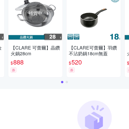
補貨中
金
【CLARE 可蕾爾】晶鑽
【CLARE可蕾爾】羽鑽
火鍋28cm
不沾奶鍋18cm無蓋
888
520
$
$
券
券