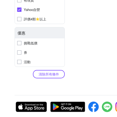
有現貨
Yahoo自營
評價4顆
以上
優惠
挑戰低價
券
活動
清除所有條件