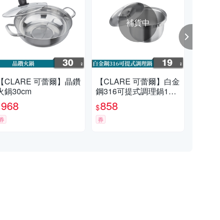
補貨中
【CLARE 可蕾爾】晶鑽
【CLARE 可蕾爾】白金
【C
火鍋30cm
鋼316可提式調理鍋19c
鋼3
m
m
968
858
9
$
$
$
券
券
券