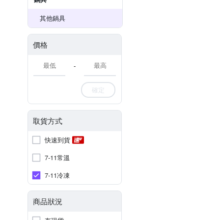
其他鍋具
價格
-
確定
取貨方式
快速到貨
7-11常溫
7-11冷凍
商品狀況