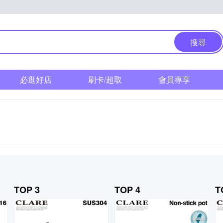
搜尋
必逛好店
刷卡/超取
會員專享
TOP 3
TOP 4
T