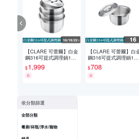
【CLARE 可蕾爾】白金
【CLARE 可蕾爾】白
鋼316可提式調理鍋16+
鋼316可提式調理鍋16c
19+22cm
m
1,999
708
$
$
券
券
依分類篩選
全部分類
餐廚/杯瓶/淨水/寵物
鍋具