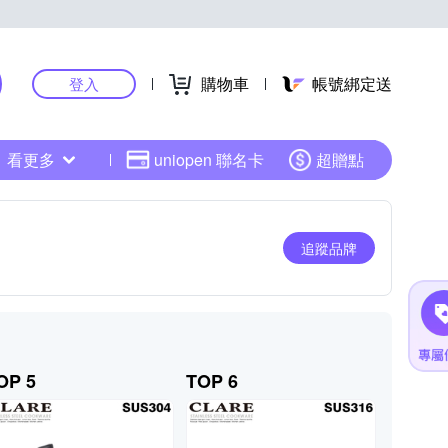
購物車
帳號綁定送
登入
看更多
uniopen 聯名卡
超贈點
追蹤品牌
OP 5
TOP 6
TOP