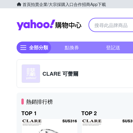
首頁
拍賣
企業/大宗採購入口
合作招商
App下載
Yahoo購物中心
全部分類
點換券
登記送
CLARE 可蕾爾
熱銷排行榜
TOP 1
TOP 2