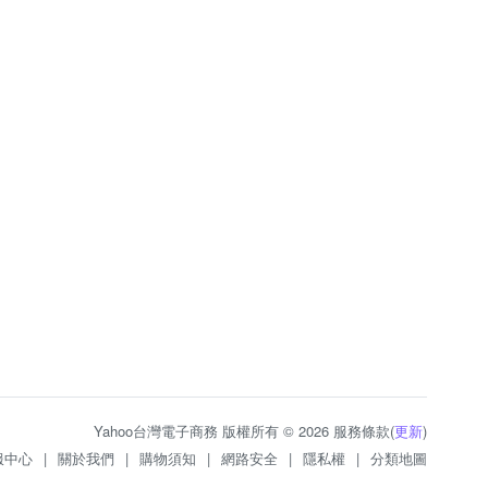
Yahoo台灣電子商務 版權所有 © 2026 服務條款(
更新
)
服中心
|
關於我們
|
購物須知
|
網路安全
|
隱私權
|
分類地圖