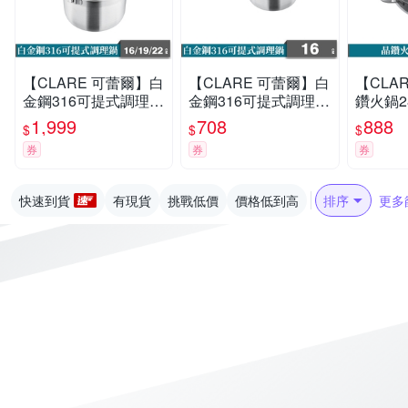
【CLARE 可蕾爾】白
【CLARE 可蕾爾】白
【CLA
金鋼316可提式調理鍋
金鋼316可提式調理鍋
鑽火鍋2
16+19+22cm
16cm
1,999
708
888
$
$
$
券
券
券
快速到貨
有現貨
挑戰低價
價格低到高
排序
更多